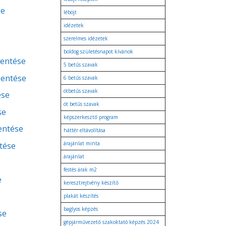
se
léböjt
idézetek
szerelmes idézetek
boldog születésnapot kívánok
lentése
5 betűs szavak
lentése
6 betűs szavak
ötbetűs szavak
ése
öt betűs szavak
se
képszerkesztő program
lentése
háttér eltávolítása
tése
árajánlat minta
árajánlat
festés árak m2
e
keresztrejtvény készítő
plakát készítés
baglyos képzés
se
gépjárművezető szakoktató képzés 2024