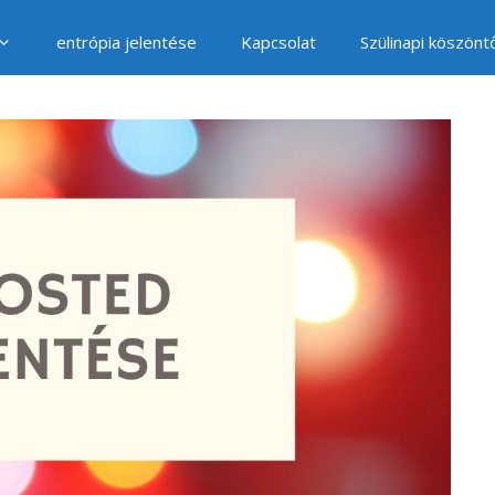
entrópia jelentése
Kapcsolat
Szülinapi köszönt