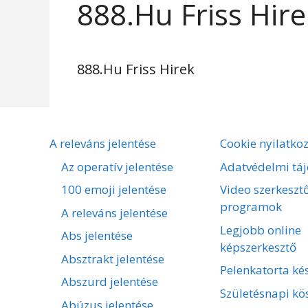
888.Hu Friss Hir
888.Hu Friss Hirek
A releváns jelentése
Cookie nyilatko
Az operatív jelentése
Adatvédelmi táj
100 emoji jelentése
Video szerkeszt
programok
A releváns jelentése
Legjobb online
Abs jelentése
képszerkesztő
Absztrakt jelentése
Pelenkatorta kés
Abszurd jelentése
Születésnapi kö
Abúzus jelentése