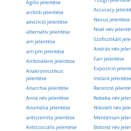
Agilis jelentése
Accuracy jelent
airbnb jelentése
Nexus jelentése
akvizíció jelentése
Noel név jelenté
alternatív jelentése
Szofisztikált jel
am jelentése
András név jele
am pm jelentése
Fair jelentése
Ambivalens jelentése
Expozíció jelent
Anakronisztikus
jelentése
Instant jelentés
Anarchia jelentése
Recenzió jelenté
Anna név jelentése
Rebeka név jele
Anomália jelentése
Nikolett név jel
antiszemita jelentése
Mentálisan jele
Antiszociális jelentése
Botond név jele