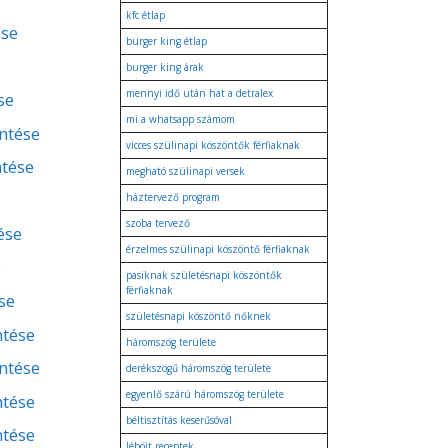
kfc étlap
ése
burger king étlap
burger king árak
mennyi idő után hat a detralex
se
mi a whatsapp számom
entése
vicces szülinapi köszöntők férfiaknak
ntése
megható szülinapi versek
háztervező program
szoba tervező
ése
érzelmes szülinapi köszöntő férfiaknak
e
pasiknak születésnapi köszöntők
férfiaknak
se
születésnapi köszöntő nőknek
ntése
háromszög területe
entése
derékszögű háromszög területe
egyenlő szárú háromszög területe
ntése
béltisztítás keserűsóval
ntése
léböjt receptek