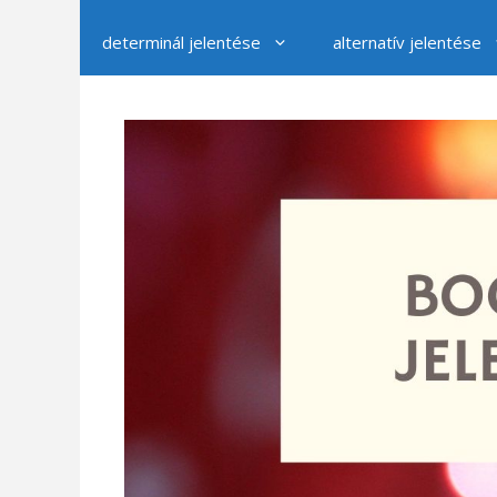
determinál jelentése
alternatív jelentése