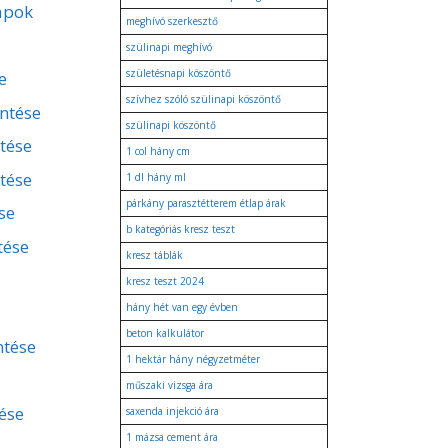
apok
meghívó szerkesztő
szülinapi meghívó
születésnapi köszöntő
e
szívhez szóló szülinapi köszöntő
entése
szülinapi köszöntő
ntése
1 col hány cm
tése
1 dl hány ml
párkány parasztétterem étlap árak
se
b kategóriás kresz teszt
tése
kresz táblák
kresz teszt 2024
hány hét van egy évben
beton kalkulátor
ntése
1 hektár hány négyzetméter
műszaki vizsga ára
ése
saxenda injekció ára
1 mázsa cement ára