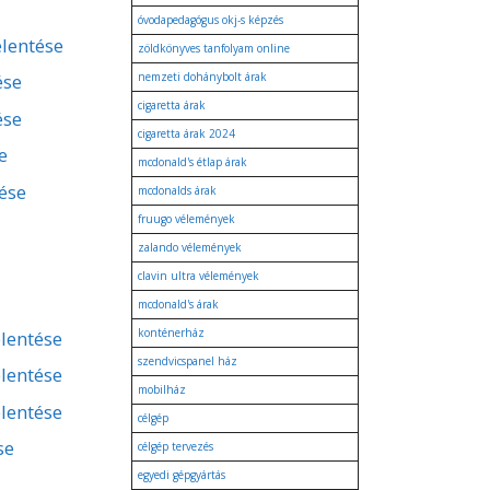
óvodapedagógus okj-s képzés
elentése
zöldkönyves tanfolyam online
ése
nemzeti dohánybolt árak
cigaretta árak
ése
cigaretta árak 2024
e
mcdonald's étlap árak
tése
mcdonalds árak
fruugo vélemények
zalando vélemények
clavin ultra vélemények
mcdonald's árak
konténerház
lentése
szendvicspanel ház
lentése
mobilház
lentése
célgép
se
célgép tervezés
egyedi gépgyártás