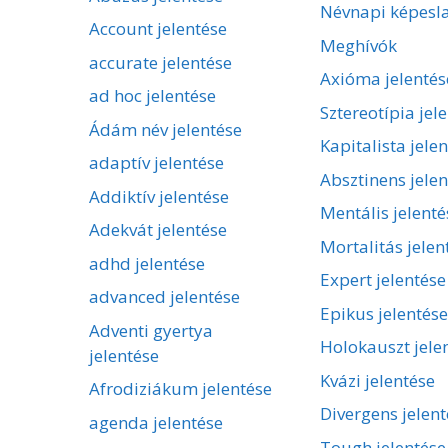
Névnapi képesl
Account jelentése
Meghívók
accurate jelentése
Axióma jelentés
ad hoc jelentése
Sztereotípia jel
Ádám név jelentése
Kapitalista jele
adaptív jelentése
Absztinens jelen
Addiktív jelentése
Mentális jelenté
Adekvát jelentése
Mortalitás jelen
adhd jelentése
Expert jelentése
advanced jelentése
Epikus jelentése
Adventi gyertya
Holokauszt jele
jelentése
Kvázi jelentése
Afrodiziákum jelentése
Divergens jelent
agenda jelentése
Tough jelentése