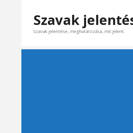
Kilépés
a
Szavak jelenté
tartalomba
Szavak jelentése, meghatározása, mit jelent.