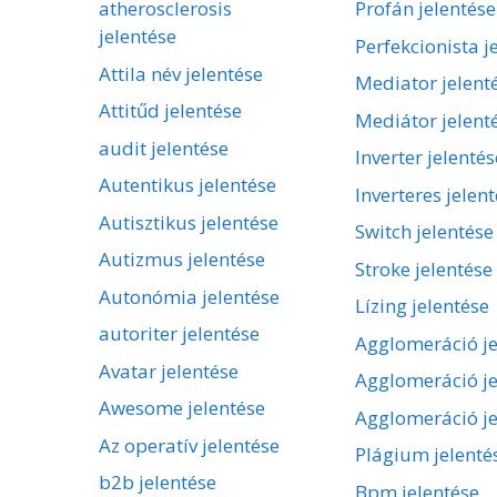
atherosclerosis
Profán jelentése
jelentése
Perfekcionista j
Attila név jelentése
Mediator jelent
Attitűd jelentése
Mediátor jelent
audit jelentése
Inverter jelentés
Autentikus jelentése
Inverteres jelen
Autisztikus jelentése
Switch jelentése
Autizmus jelentése
Stroke jelentése
Autonómia jelentése
Lízing jelentése
autoriter jelentése
Agglomeráció je
Avatar jelentése
Agglomeráció je
Awesome jelentése
Agglomeráció je
Az operatív jelentése
Plágium jelenté
b2b jelentése
Bpm jelentése