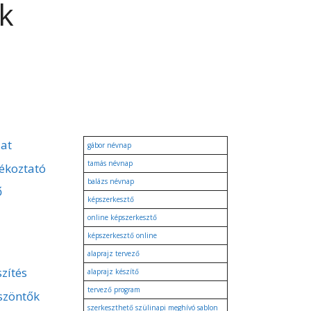
ek
zat
gábor névnap
tamás névnap
ékoztató
balázs névnap
ő
képszerkesztő
online képszerkesztő
képszerkesztő online
alaprajz tervező
zítés
alaprajz készítő
tervező program
szöntők
szerkeszthető szülinapi meghívó sablon