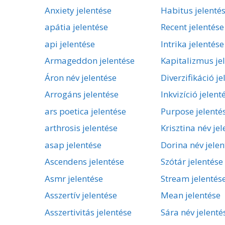
Anxiety jelentése
Habitus jelenté
apátia jelentése
Recent jelentése
api jelentése
Intrika jelentése
Armageddon jelentése
Kapitalizmus je
Áron név jelentése
Diverzifikáció je
Arrogáns jelentése
Inkvizíció jelent
ars poetica jelentése
Purpose jelenté
arthrosis jelentése
Krisztina név je
asap jelentése
Dorina név jelen
Ascendens jelentése
Szótár jelentése
Asmr jelentése
Stream jelentés
Asszertív jelentése
Mean jelentése
Asszertivitás jelentése
Sára név jelenté