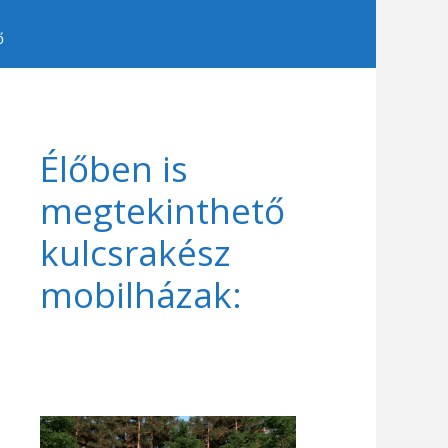
ő
Élőben is
megtekinthető
kulcsrakész
mobilházak: