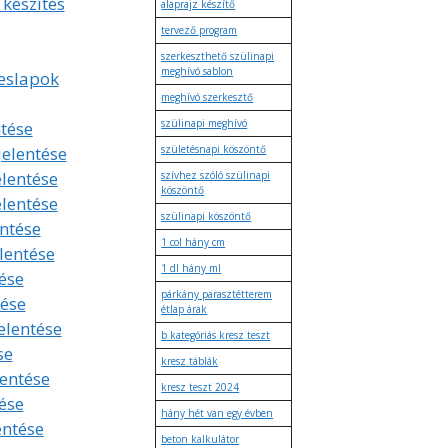
 készítés
alaprajz készítő
tervező program
szerkeszthető szülinapi
meghívó sablon
eslapok
meghívó szerkesztő
szülinapi meghívó
tése
jelentése
születésnapi köszöntő
elentése
szívhez szóló szülinapi
köszöntő
elentése
szülinapi köszöntő
entése
1 col hány cm
lentése
1 dl hány ml
ése
párkány parasztétterem
tése
étlap árak
elentése
b kategóriás kresz teszt
se
kresz táblák
lentése
kresz teszt 2024
ése
hány hét van egy évben
entése
beton kalkulátor