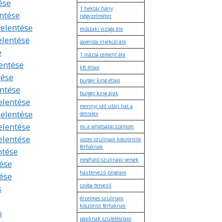
ése
1 hektár hány
entése
négyzetméter
jelentése
műszaki vizsga ára
elentése
saxenda injekció ára
e
1 mázsa cement ára
lentése
kfc étlap
tése
burger king étlap
entése
burger king árak
elentése
mennyi idő után hat a
jelentése
detralex
elentése
mi a whatsapp számom
elentése
vicces szülinapi köszöntők
férfiaknak
ntése
megható szülinapi versek
ése
háztervező program
tése
szoba tervező
s
érzelmes szülinapi
köszöntő férfiaknak
ó
pasiknak születésnapi