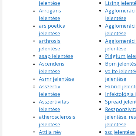
jelentése
Lízing jelent
Arrogáns
Agglomeráci
jelentése
jelentése
ars poetica
Agglomeráci
jelentése
jelentése
arthrosis
Agglomeráci
jelentése
jelentése
asap jelentése
Plágium jele
Ascendens
Bpm jelenté
jelentése
vo lte jelenté
Asmr jelentése
jelentése
Asszertív
Hibrid jelent
jelentése
Infektológia 
Asszertivitás
Spread jelen
jelentése
Reszponzivit
atherosclerosis
jelentése, re
jelentése
jelentése
Attila név
ssc jelentése