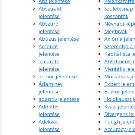
Abs jelentése
Pelenkatorta
Absztrakt
Születésnapi
jelentése
köszöntők
Abszurd
Névnapi kép
jelentése
Meghívók
Abúzus jelentése
Axióma jelen
Account
Sztereotípia 
jelentése
Kapitalista j
accurate
Absztinens j
jelentése
Mentális jel
ad hoc jelentése
Mortalitás je
Ádám név
Expert jelent
jelentése
Epikus jelen
adaptív jelentése
Holokauszt j
Addiktív
Kvázi jelenté
jelentése
Divergens je
Adekvát
Tough jelent
jelentése
Accuracy jel