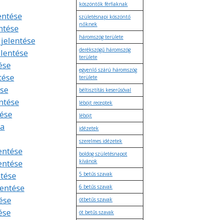
köszöntők férfiaknak
lentése
születésnapi köszöntő
nőknek
ntése
háromszög területe
 jelentése
derékszögű háromszög
elentése
területe
ése
egyenlő szárú háromszög
tése
területe
se
béltisztítás keserűsóval
ntése
léböjt receptek
tése
léböjt
ta
idézetek
szerelmes idézetek
entése
boldog születésnapot
entése
kívánok
ntése
5 betűs szavak
lentése
6 betűs szavak
ése
ötbetűs szavak
ése
öt betűs szavak