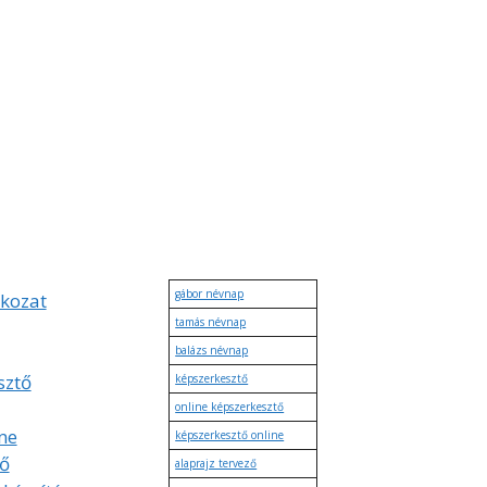
gábor névnap
tkozat
tamás névnap
balázs névnap
sztő
képszerkesztő
online képszerkesztő
ne
képszerkesztő online
tő
alaprajz tervező