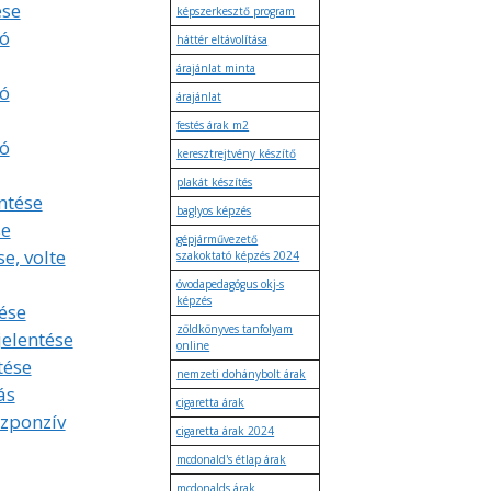
ése
képszerkesztő program
ó
háttér eltávolítása
árajánlat minta
ó
árajánlat
festés árak m2
ó
keresztrejtvény készítő
plakát készítés
ntése
baglyos képzés
se
gépjárművezető
se, volte
szakoktató képzés 2024
óvodapedagógus okj-s
képzés
ése
zöldkönyves tanfolyam
jelentése
online
tése
nemzeti dohánybolt árak
ás
cigaretta árak
szponzív
cigaretta árak 2024
mcdonald's étlap árak
mcdonalds árak