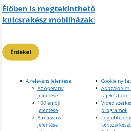
Élőben is megtekinthető
kulcsrakész mobilházak:
Érdekel
A releváns jelentése
Cookie nyila
Az operatív
Adatvédelmi
jelentése
tájékoztató
100 emoji
Video szerke
jelentése
programok
A releváns
Legjobb onli
jelentése
képszerkesz