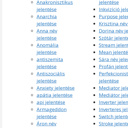
Anakronisztikus
jelentése
jelentése
Inkvizíció je
Anarchia
Purpose jele
jelentése
Krisztina név
Anna név
Dorina név j
jelentése
Szótár jelent
Anomália
Stream jelen
jelentése
Mean jelenté
antiszemita
Sára név jele
jelentése
Profán jelen
Antiszociális
Perfekcionis
jelentése
jelentése
Anxiety jelentése
Mediator jel
apátia jelentése
Mediátor jel
api jelentése
Inverter jele
Armageddon
Inverteres je
jelentése
Switch jelent
Áron név
Stroke jelent