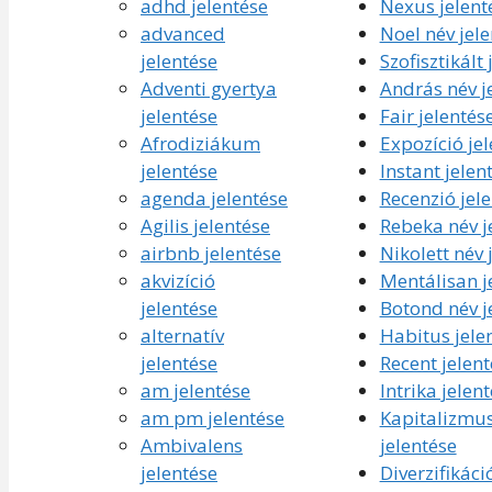
adhd jelentése
Nexus jelent
advanced
Noel név jel
jelentése
Szofisztikált 
Adventi gyertya
András név j
jelentése
Fair jelentés
Afrodiziákum
Expozíció je
jelentése
Instant jelen
agenda jelentése
Recenzió jel
Agilis jelentése
Rebeka név j
airbnb jelentése
Nikolett név 
akvizíció
Mentálisan j
jelentése
Botond név j
alternatív
Habitus jele
jelentése
Recent jelent
am jelentése
Intrika jelen
am pm jelentése
Kapitalizmu
Ambivalens
jelentése
jelentése
Diverzifikáci