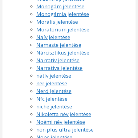
Monogám jelentése
Monogámia jelentése
Morális jelentése
Moratórium jelentése
Naív jelentése
Namaste jelentése
Nárcisztikus jelentése
Narratív jelentése
Narratíva jelentése
natív jelentése
ner jelentése
Nerd jelentése
Nfc jelentése
niche jelentése
Nikoletta név jelentése
Noémi név jelentése
non plus ultra jelentése
Nope jelentése