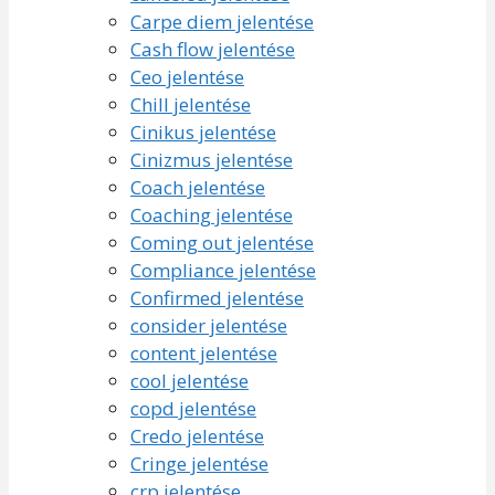
Carpe diem jelentése
Cash flow jelentése
Ceo jelentése
Chill jelentése
Cinikus jelentése
Cinizmus jelentése
Coach jelentése
Coaching jelentése
Coming out jelentése
Compliance jelentése
Confirmed jelentése
consider jelentése
content jelentése
cool jelentése
copd jelentése
Credo jelentése
Cringe jelentése
crp jelentése