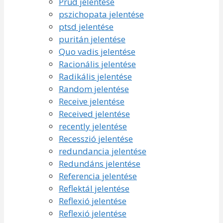
Prűd jelentése
pszichopata jelentése
ptsd jelentése
puritán jelentése
Quo vadis jelentése
Racionális jelentése
Radikális jelentése
Random jelentése
Receive jelentése
Received jelentése
recently jelentése
Recesszió jelentése
redundancia jelentése
Redundáns jelentése
Referencia jelentése
Reflektál jelentése
Reflexió jelentése
Reflexió jelentése