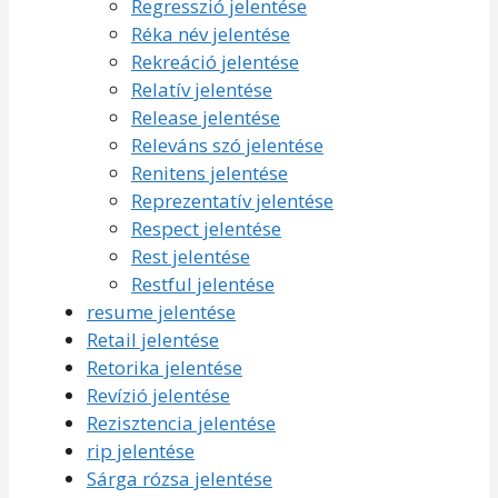
Regresszió jelentése
Réka név jelentése
Rekreáció jelentése
Relatív jelentése
Release jelentése
Releváns szó jelentése
Renitens jelentése
Reprezentatív jelentése
Respect jelentése
Rest jelentése
Restful jelentése
resume jelentése
Retail jelentése
Retorika jelentése
Revízió jelentése
Rezisztencia jelentése
rip jelentése
Sárga rózsa jelentése