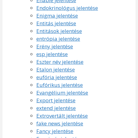
Enable jelentése
Endokrinológus jelentése
Enigma jelentése
Entitás jelentése
Entitások jelentése
entrópia jelentése
Erény jelentése
esp jelentése
Eszter név jelentése
Etalon jelentése
eufória jelentése
Eufórikus jelentése
Evangélium jelentése
Export jelentése
extend jelentése
Extrovertált jelentése
fake news jelentése
Fancy jelentése