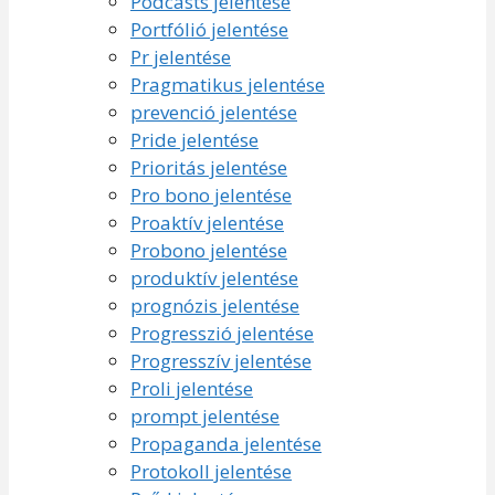
Podcasts jelentése
Portfólió jelentése
Pr jelentése
Pragmatikus jelentése
prevenció jelentése
Pride jelentése
Prioritás jelentése
Pro bono jelentése
Proaktív jelentése
Probono jelentése
produktív jelentése
prognózis jelentése
Progresszió jelentése
Progresszív jelentése
Proli jelentése
prompt jelentése
Propaganda jelentése
Protokoll jelentése