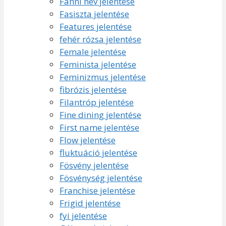
Fanni név jelentése
Fasiszta jelentése
Features jelentése
fehér rózsa jelentése
Female jelentése
Feminista jelentése
Feminizmus jelentése
fibrózis jelentése
Filantróp jelentése
Fine dining jelentése
First name jelentése
Flow jelentése
fluktuáció jelentése
Fösvény jelentése
Fösvénység jelentése
Franchise jelentése
Frigid jelentése
fyi jelentése