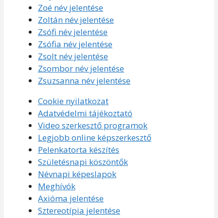
Zoé név jelentése
Zoltán név jelentése
Zsófi név jelentése
Zsófia név jelentése
Zsolt név jelentése
Zsombor név jelentése
Zsuzsanna név jelentése
Cookie nyilatkozat
Adatvédelmi tájékoztató
Video szerkesztő programok
Legjobb online képszerkesztő
Pelenkatorta készítés
Születésnapi köszöntők
Névnapi képeslapok
Meghívók
Axióma jelentése
Sztereotípia jelentése