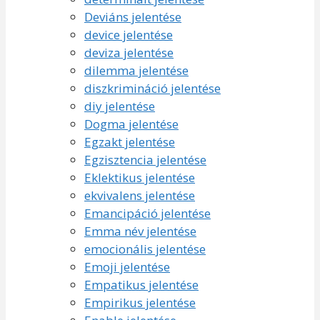
Deviáns jelentése
device jelentése
deviza jelentése
dilemma jelentése
diszkrimináció jelentése
diy jelentése
Dogma jelentése
Egzakt jelentése
Egzisztencia jelentése
Eklektikus jelentése
ekvivalens jelentése
Emancipáció jelentése
Emma név jelentése
emocionális jelentése
Emoji jelentése
Empatikus jelentése
Empirikus jelentése