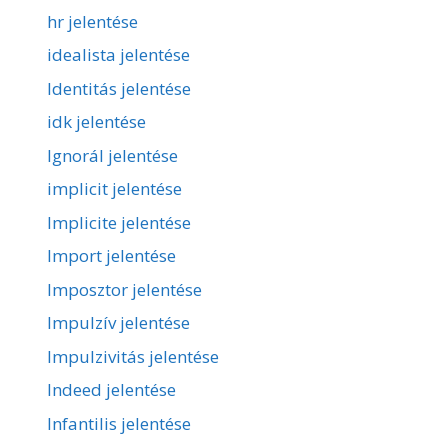
hr jelentése
idealista jelentése
Identitás jelentése
idk jelentése
Ignorál jelentése
implicit jelentése
Implicite jelentése
Import jelentése
Imposztor jelentése
Impulzív jelentése
Impulzivitás jelentése
Indeed jelentése
Infantilis jelentése