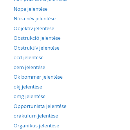
Nope jelentése
Nóra név jelentése
Objektív jelentése
Obstrukció jelentése
Obstruktív jelentése
ocd jelentése
oem jelentése
Ok bommer jelentése
okj jelentése
omg jelentése
Opportunista jelentése
orákulum jelentése
Organikus jelentése