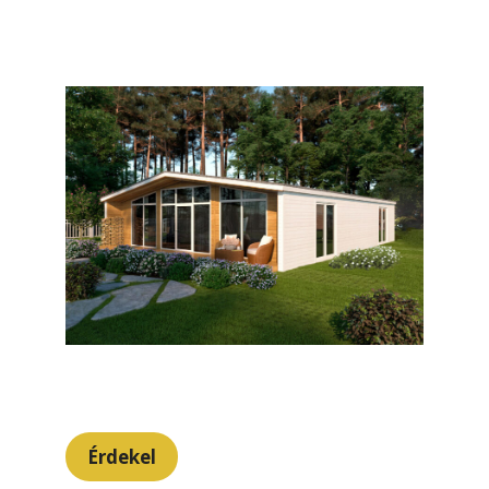
Érdekel