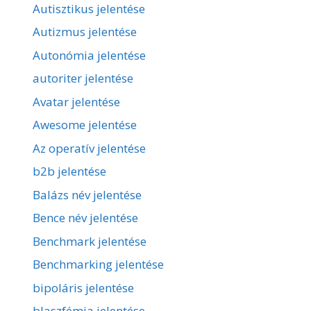
Autisztikus jelentése
Autizmus jelentése
Autonómia jelentése
autoriter jelentése
Avatar jelentése
Awesome jelentése
Az operatív jelentése
b2b jelentése
Balázs név jelentése
Bence név jelentése
Benchmark jelentése
Benchmarking jelentése
bipoláris jelentése
blaszfémia jelentése