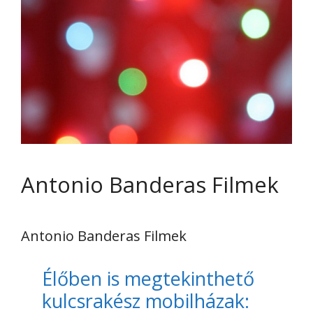
Antonio Banderas Filmek
Antonio Banderas Filmek
Élőben is megtekinthető
kulcsrakész mobilházak: