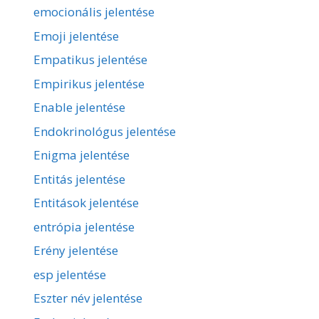
emocionális jelentése
Emoji jelentése
Empatikus jelentése
Empirikus jelentése
Enable jelentése
Endokrinológus jelentése
Enigma jelentése
Entitás jelentése
Entitások jelentése
entrópia jelentése
Erény jelentése
esp jelentése
Eszter név jelentése