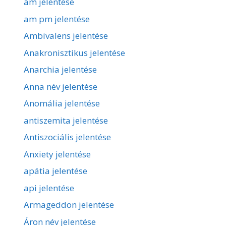
am jelentése
am pm jelentése
Ambivalens jelentése
Anakronisztikus jelentése
Anarchia jelentése
Anna név jelentése
Anomália jelentése
antiszemita jelentése
Antiszociális jelentése
Anxiety jelentése
apátia jelentése
api jelentése
Armageddon jelentése
Áron név jelentése