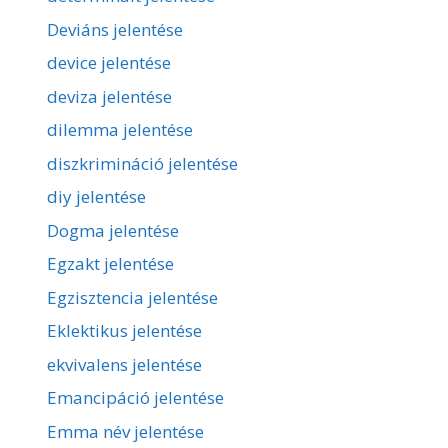
Deviáns jelentése
device jelentése
deviza jelentése
dilemma jelentése
diszkrimináció jelentése
diy jelentése
Dogma jelentése
Egzakt jelentése
Egzisztencia jelentése
Eklektikus jelentése
ekvivalens jelentése
Emancipáció jelentése
Emma név jelentése