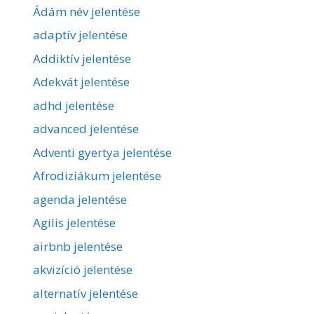
Ádám név jelentése
adaptív jelentése
Addiktív jelentése
Adekvát jelentése
adhd jelentése
advanced jelentése
Adventi gyertya jelentése
Afrodiziákum jelentése
agenda jelentése
Agilis jelentése
airbnb jelentése
akvizíció jelentése
alternatív jelentése