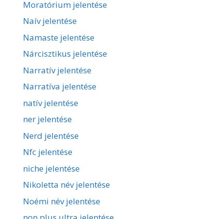
Moratórium jelentése
Naív jelentése
Namaste jelentése
Nárcisztikus jelentése
Narratív jelentése
Narratíva jelentése
natív jelentése
ner jelentése
Nerd jelentése
Nfc jelentése
niche jelentése
Nikoletta név jelentése
Noémi név jelentése
non plus ultra jelentése