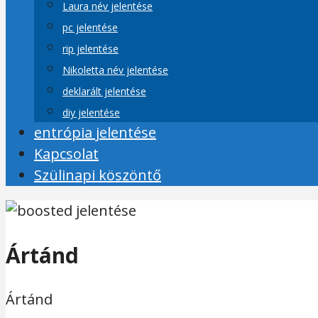
Laura név jelentése
pc jelentése
rip jelentése
Nikoletta név jelentése
deklarált jelentése
diy jelentése
entrópia jelentése
Kapcsolat
Szülinapi köszöntő
Ártánd
Ártánd