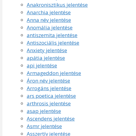
Anakronisztikus jelentése
Anarchia jelentése
Anna név jelentése
Anomália jelentése
antiszemita jelentése
Antiszociális jelentése
Anxiety jelentése
apátia jelentése
api jelentése
Armageddon jelentése
Áron név jelentése
Arrogáns jelentése
ars poetica jelentése
arthrosis jelentése
asap jelentése
Ascendens jelentése
Asmr jelentése
Asszertív jelentése