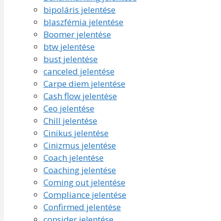
bipoláris jelentése
blaszfémia jelentése
Boomer jelentése
btw jelentése
bust jelentése
canceled jelentése
Carpe diem jelentése
Cash flow jelentése
Ceo jelentése
Chill jelentése
Cinikus jelentése
Cinizmus jelentése
Coach jelentése
Coaching jelentése
Coming out jelentése
Compliance jelentése
Confirmed jelentése
consider jelentése