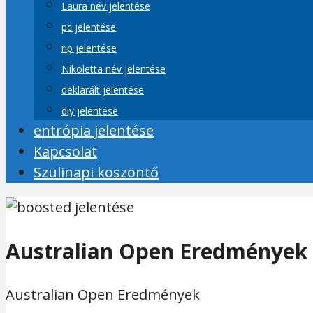
Laura név jelentése
pc jelentése
rip jelentése
Nikoletta név jelentése
deklarált jelentése
diy jelentése
entrópia jelentése
Kapcsolat
Szülinapi köszöntő
Australian Open Eredmények
Australian Open Eredmények