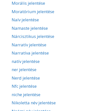
Morális jelentése
Moratórium jelentése
Naív jelentése
Namaste jelentése
Nárcisztikus jelentése
Narratív jelentése
Narratíva jelentése
natív jelentése
ner jelentése
Nerd jelentése
Nfc jelentése
niche jelentése
Nikoletta név jelentése