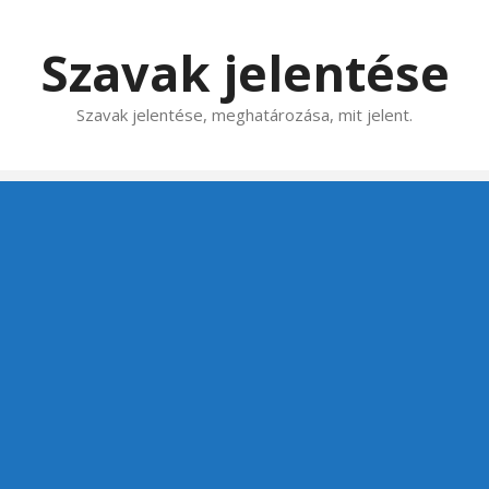
Kilépés
a
Szavak jelentése
tartalomba
Szavak jelentése, meghatározása, mit jelent.