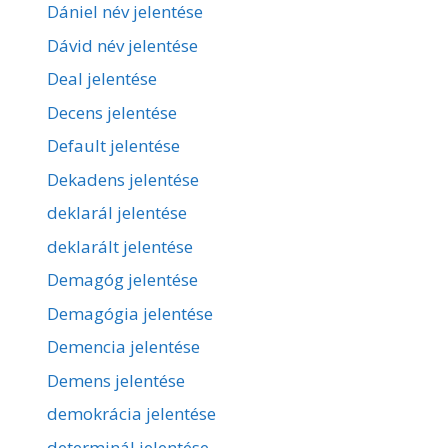
Dániel név jelentése
Dávid név jelentése
Deal jelentése
Decens jelentése
Default jelentése
Dekadens jelentése
deklarál jelentése
deklarált jelentése
Demagóg jelentése
Demagógia jelentése
Demencia jelentése
Demens jelentése
demokrácia jelentése
determinál jelentése