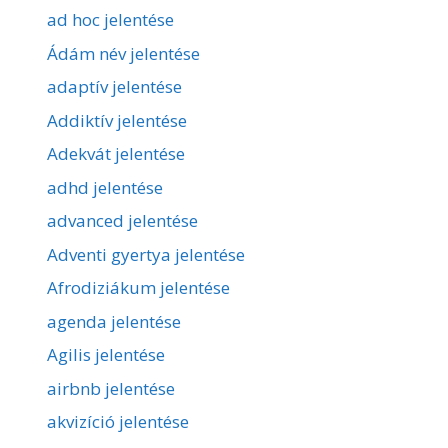
ad hoc jelentése
Ádám név jelentése
adaptív jelentése
Addiktív jelentése
Adekvát jelentése
adhd jelentése
advanced jelentése
Adventi gyertya jelentése
Afrodiziákum jelentése
agenda jelentése
Agilis jelentése
airbnb jelentése
akvizíció jelentése