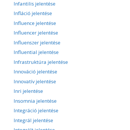
Infantilis jelentése
Infláció jelentése
Influence jelentése
Influencer jelentése
Influenszer jelentése
Influential jelentése
Infrastruktúra jelentése
Innováció jelentése
Innovatív jelentése
Inri jelentése
Insomnia jelentése
Integráció jelentése
Integrál jelentése
Integrált jelentése