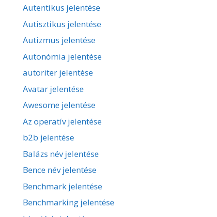
Autentikus jelentése
Autisztikus jelentése
Autizmus jelentése
Autonómia jelentése
autoriter jelentése
Avatar jelentése
Awesome jelentése
Az operatív jelentése
b2b jelentése
Balázs név jelentése
Bence név jelentése
Benchmark jelentése
Benchmarking jelentése