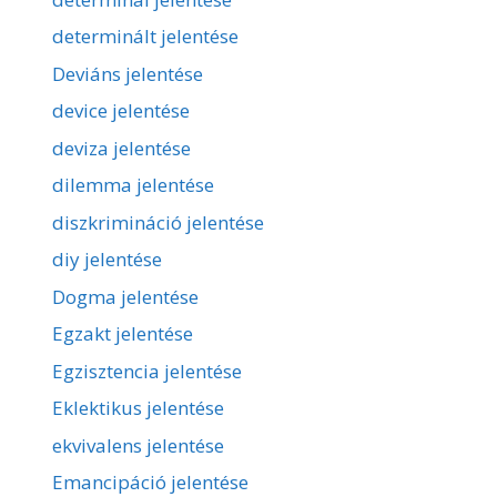
determinált jelentése
Deviáns jelentése
device jelentése
deviza jelentése
dilemma jelentése
diszkrimináció jelentése
diy jelentése
Dogma jelentése
Egzakt jelentése
Egzisztencia jelentése
Eklektikus jelentése
ekvivalens jelentése
Emancipáció jelentése