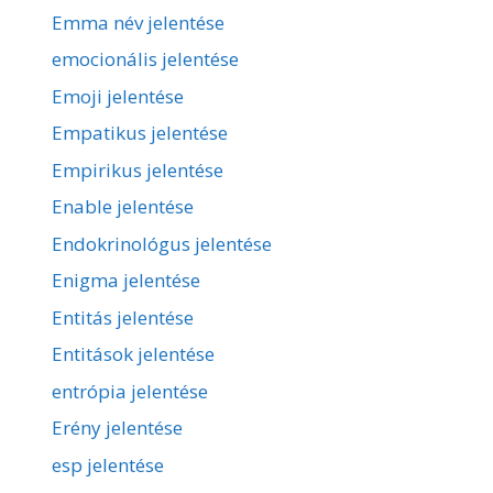
Emma név jelentése
emocionális jelentése
Emoji jelentése
Empatikus jelentése
Empirikus jelentése
Enable jelentése
Endokrinológus jelentése
Enigma jelentése
Entitás jelentése
Entitások jelentése
entrópia jelentése
Erény jelentése
esp jelentése