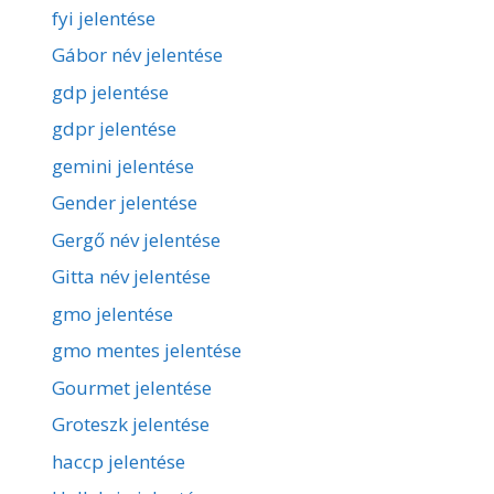
fyi jelentése
Gábor név jelentése
gdp jelentése
gdpr jelentése
gemini jelentése
Gender jelentése
Gergő név jelentése
Gitta név jelentése
gmo jelentése
gmo mentes jelentése
Gourmet jelentése
Groteszk jelentése
haccp jelentése