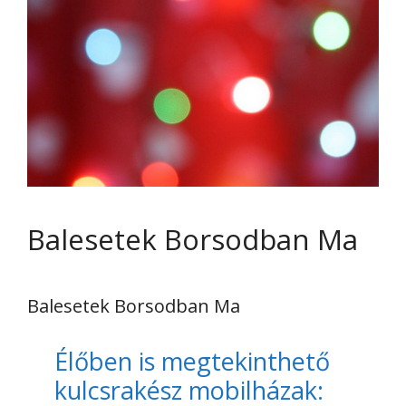
Balesetek Borsodban Ma
Balesetek Borsodban Ma
Élőben is megtekinthető
kulcsrakész mobilházak: