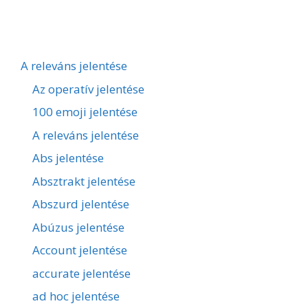
A releváns jelentése
Az operatív jelentése
100 emoji jelentése
A releváns jelentése
Abs jelentése
Absztrakt jelentése
Abszurd jelentése
Abúzus jelentése
Account jelentése
accurate jelentése
ad hoc jelentése