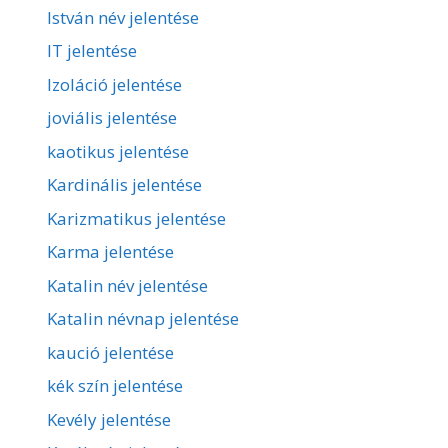
István név jelentése
IT jelentése
Izoláció jelentése
joviális jelentése
kaotikus jelentése
Kardinális jelentése
Karizmatikus jelentése
Karma jelentése
Katalin név jelentése
Katalin névnap jelentése
kaució jelentése
kék szín jelentése
Kevély jelentése