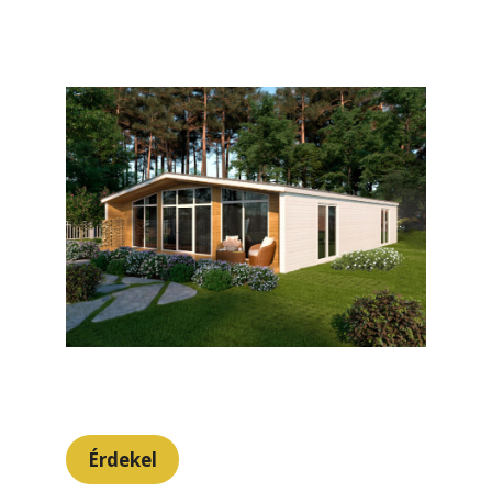
Érdekel