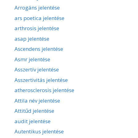
Arrogáns jelentése
ars poetica jelentése
arthrosis jelentése
asap jelentése
Ascendens jelentése
Asmr jelentése
Asszertív jelentése
Asszertivitás jelentése
atherosclerosis jelentése
Attila név jelentése
Attitűd jelentése
audit jelentése
Autentikus jelentése