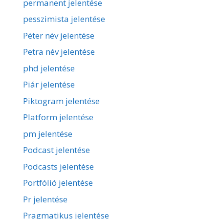
permanent jelentése
pesszimista jelentése
Péter név jelentése
Petra név jelentése
phd jelentése
Piár jelentése
Piktogram jelentése
Platform jelentése
pm jelentése
Podcast jelentése
Podcasts jelentése
Portfólió jelentése
Pr jelentése
Pragmatikus jelentése