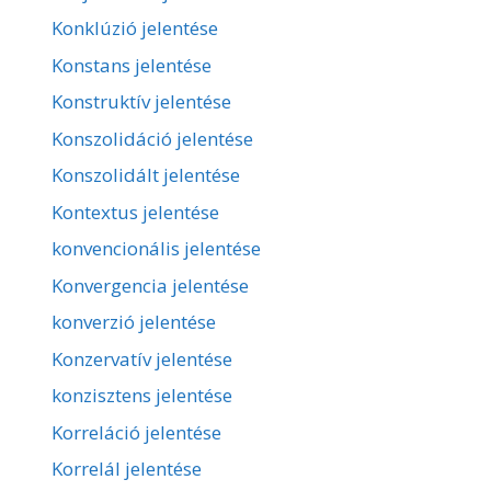
Konklúzió jelentése
Konstans jelentése
Konstruktív jelentése
Konszolidáció jelentése
Konszolidált jelentése
Kontextus jelentése
konvencionális jelentése
Konvergencia jelentése
konverzió jelentése
Konzervatív jelentése
konzisztens jelentése
Korreláció jelentése
Korrelál jelentése