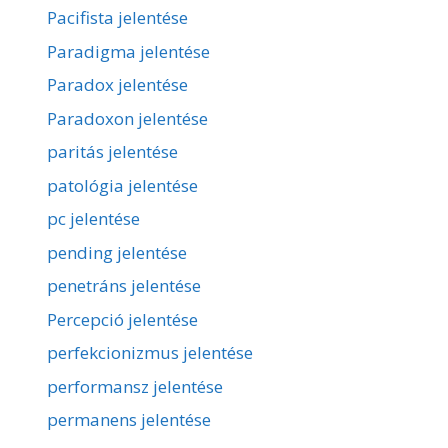
Pacifista jelentése
Paradigma jelentése
Paradox jelentése
Paradoxon jelentése
paritás jelentése
patológia jelentése
pc jelentése
pending jelentése
penetráns jelentése
Percepció jelentése
perfekcionizmus jelentése
performansz jelentése
permanens jelentése