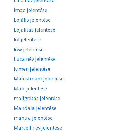
Lilla név jelentése
lmao jelentése
Lojális jelentése
Lojalitás jelentése
lol jelentése
low jelentése
Luca név jelentése
lumen jelentése
Mainstream jelentése
Male jelentése
malignitás jelentése
Mandala jelentése
mantra jelentése
Marcell név jelentése