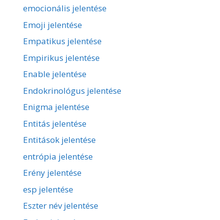
emocionális jelentése
Emoji jelentése
Empatikus jelentése
Empirikus jelentése
Enable jelentése
Endokrinológus jelentése
Enigma jelentése
Entitás jelentése
Entitások jelentése
entrópia jelentése
Erény jelentése
esp jelentése
Eszter név jelentése