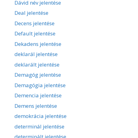
Dávid név jelentése
Deal jelentése
Decens jelentése
Default jelentése
Dekadens jelentése
deklarál jelentése
deklarált jelentése
Demagóg jelentése
Demagógia jelentése
Demencia jelentése
Demens jelentése
demokrácia jelentése
determinál jelentése
determinált jelentése