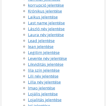
korrupció jelentése
Krónikus jelentése
Laikus jelentése
Last name jelentése
László név jelentése
Laura név jelentése
Lead jelentése
lean jelentése
Legitim jelentése
Levente név jelentése
Likviditás jelentése
lila szín jelentése
Lili név jelentése
Lilla név jelentése
lmao jelentése
Lojális jelentése
Lojalitás jelentése
lol jelentése