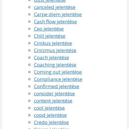
canceled jelentése
Carpe diem jelentése
Cash flow jelentése
Ceo jelentése
Chill jelentése
Cinikus jelentése
Cinizmus jelentése
Coach jelentése
Coaching jelentése
Coming out jelentése
Compliance jelentése
Confirmed jelentése
consider jelentése
content jelentése
cool jelentése
copd jelentése
Credo jelentése