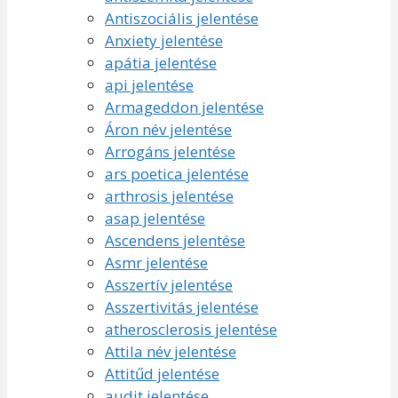
Antiszociális jelentése
Anxiety jelentése
apátia jelentése
api jelentése
Armageddon jelentése
Áron név jelentése
Arrogáns jelentése
ars poetica jelentése
arthrosis jelentése
asap jelentése
Ascendens jelentése
Asmr jelentése
Asszertív jelentése
Asszertivitás jelentése
atherosclerosis jelentése
Attila név jelentése
Attitűd jelentése
audit jelentése