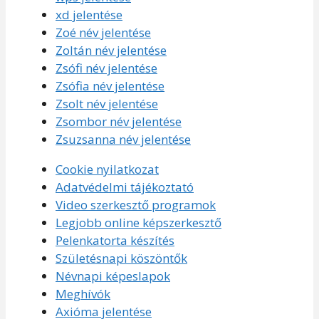
xd jelentése
Zoé név jelentése
Zoltán név jelentése
Zsófi név jelentése
Zsófia név jelentése
Zsolt név jelentése
Zsombor név jelentése
Zsuzsanna név jelentése
Cookie nyilatkozat
Adatvédelmi tájékoztató
Video szerkesztő programok
Legjobb online képszerkesztő
Pelenkatorta készítés
Születésnapi köszöntők
Névnapi képeslapok
Meghívók
Axióma jelentése