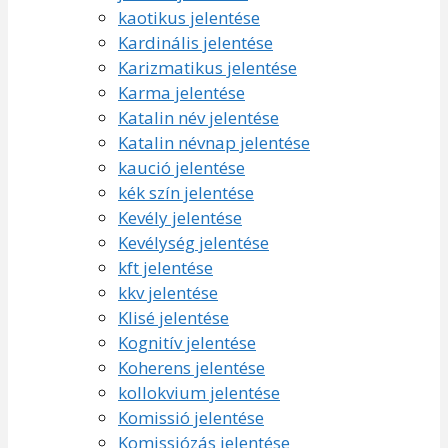
kaotikus jelentése
Kardinális jelentése
Karizmatikus jelentése
Karma jelentése
Katalin név jelentése
Katalin névnap jelentése
kaució jelentése
kék szín jelentése
Kevély jelentése
Kevélység jelentése
kft jelentése
kkv jelentése
Klisé jelentése
Kognitív jelentése
Koherens jelentése
kollokvium jelentése
Komissió jelentése
Komissiózás jelentése