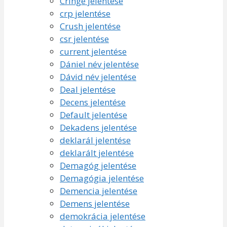
Cringe jelentése
crp jelentése
Crush jelentése
csr jelentése
current jelentése
Dániel név jelentése
Dávid név jelentése
Deal jelentése
Decens jelentése
Default jelentése
Dekadens jelentése
deklarál jelentése
deklarált jelentése
Demagóg jelentése
Demagógia jelentése
Demencia jelentése
Demens jelentése
demokrácia jelentése