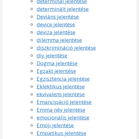
determinál jelentése
determinált jelentése
Deviáns jelentése
device jelentése
deviza jelentése
dilemma jelentése
diszkrimináció jelentése
diy jelentése
Dogma jelentése
Egzakt jelentése
Egzisztencia jelentése
Eklektikus jelentése
ekvivalens jelentése
Emancipáció jelentése
Emma név jelentése
emocionális jelentése
Emoji jelentése
Empatikus jelentése