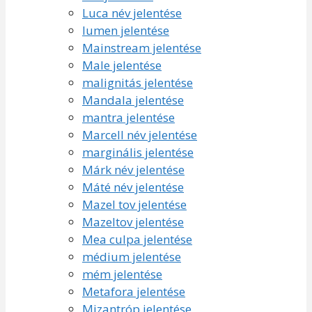
Luca név jelentése
lumen jelentése
Mainstream jelentése
Male jelentése
malignitás jelentése
Mandala jelentése
mantra jelentése
Marcell név jelentése
marginális jelentése
Márk név jelentése
Máté név jelentése
Mazel tov jelentése
Mazeltov jelentése
Mea culpa jelentése
médium jelentése
mém jelentése
Metafora jelentése
Mizantróp jelentése