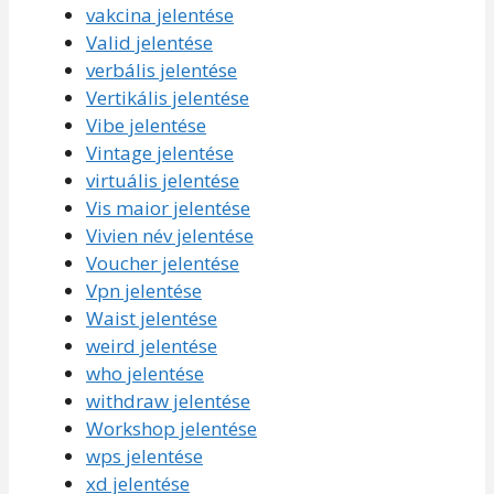
vakcina jelentése
Valid jelentése
verbális jelentése
Vertikális jelentése
Vibe jelentése
Vintage jelentése
virtuális jelentése
Vis maior jelentése
Vivien név jelentése
Voucher jelentése
Vpn jelentése
Waist jelentése
weird jelentése
who jelentése
withdraw jelentése
Workshop jelentése
wps jelentése
xd jelentése