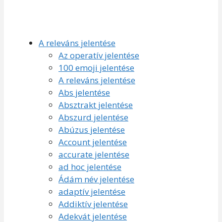
A releváns jelentése
Az operatív jelentése
100 emoji jelentése
A releváns jelentése
Abs jelentése
Absztrakt jelentése
Abszurd jelentése
Abúzus jelentése
Account jelentése
accurate jelentése
ad hoc jelentése
Ádám név jelentése
adaptív jelentése
Addiktív jelentése
Adekvát jelentése