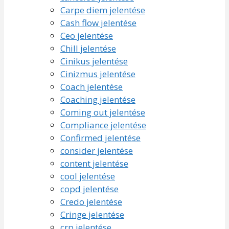
Carpe diem jelentése
Cash flow jelentése
Ceo jelentése
Chill jelentése
Cinikus jelentése
Cinizmus jelentése
Coach jelentése
Coaching jelentése
Coming out jelentése
Compliance jelentése
Confirmed jelentése
consider jelentése
content jelentése
cool jelentése
copd jelentése
Credo jelentése
Cringe jelentése
crp jelentése