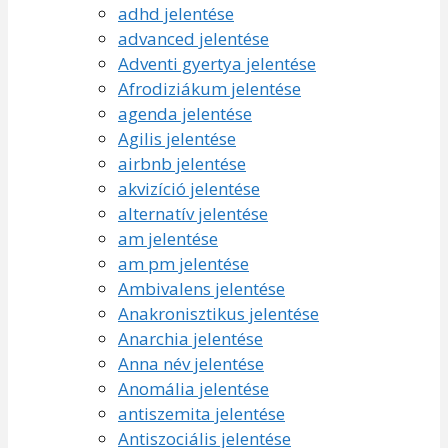
adhd jelentése
advanced jelentése
Adventi gyertya jelentése
Afrodiziákum jelentése
agenda jelentése
Agilis jelentése
airbnb jelentése
akvizíció jelentése
alternatív jelentése
am jelentése
am pm jelentése
Ambivalens jelentése
Anakronisztikus jelentése
Anarchia jelentése
Anna név jelentése
Anomália jelentése
antiszemita jelentése
Antiszociális jelentése