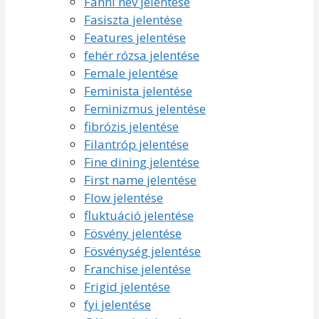
Fanni név jelentése
Fasiszta jelentése
Features jelentése
fehér rózsa jelentése
Female jelentése
Feminista jelentése
Feminizmus jelentése
fibrózis jelentése
Filantróp jelentése
Fine dining jelentése
First name jelentése
Flow jelentése
fluktuáció jelentése
Fösvény jelentése
Fösvénység jelentése
Franchise jelentése
Frigid jelentése
fyi jelentése