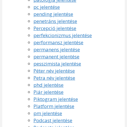
pc jelentése
pending jelentése
penetráns jelentése
Percepció jelentése
perfekcionizmus jelentése
performansz jelentése
permanens jelentése
permanent jelentése
pesszimista jelentése
Péter név jelentése
Petra név jelentése
phd jelentése
Piár jelentése
Piktogram jelentése
Platform jelentése
pm jelentése
Podcast jelentése