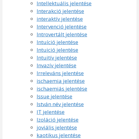
Intellektuális jelentése
Interakció jelentése
interaktív jelentése
Intervenció jelentése
Introvertált jelentése
Intuíció jelentése
Intuició jelentése
Intuitív jelentése
Invazív jelentése
Irreleváns jelentése
ischaemia jelentése
ischaemiás jelentése
Issue jelentése
István név jelentése
IT jelentése
Izoláció jelentése
joviális jelentése
kaotikus jelentése