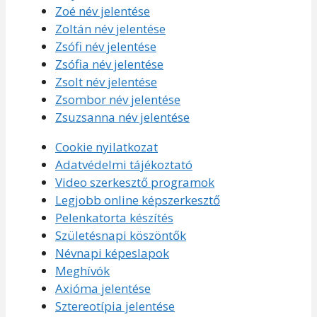
Zoé név jelentése
Zoltán név jelentése
Zsófi név jelentése
Zsófia név jelentése
Zsolt név jelentése
Zsombor név jelentése
Zsuzsanna név jelentése
Cookie nyilatkozat
Adatvédelmi tájékoztató
Video szerkesztő programok
Legjobb online képszerkesztő
Pelenkatorta készítés
Születésnapi köszöntők
Névnapi képeslapok
Meghívók
Axióma jelentése
Sztereotípia jelentése