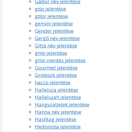
Gábor név jelentése
gdp jelentése
gdpr jelentése
gemini jelentése
Gender jelentése
Gergő név jelentése
Gitta név jelentése
gmo jelentése
gmo mentes jelentése
Gourmet jelentése
Groteszk jelentése
haccp jelentése
Halleluja jelentése
Hallelujah jelentése
Hangulatjelek jelentése
Hanna név jelentése
Hashtag jelentése
Hedonista jelentése