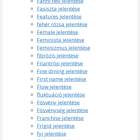
Fanni név jelentése
Fasiszta jelentése
Features jelentése
fehér rózsa jelentése
Female jelentése
Feminista jelentése
Feminizmus jelentése
fibrózis jelentése
Filantróp jelentése
Fine dining jelentése
First name jelentése
Flow jelentése
fluktuáció jelentése
Fösvény jelentése
Fösvénység jelentése
Franchise jelentése
Frigid jelentése
fyi jelentése