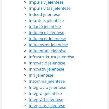
Impulzív jelentése
Impulzivitás jelentése
Indeed jelentése
Infantilis jelentése
Infláció jelentése
Influence jelentése
Influencer jelentése
Influenszer jelentése
Influential jelentése
Infrastruktúra jelentése
Innováció jelentése
Innovatív jelentése
Inri jelentése
Insomnia jelentése
Integráció jelentése
Integrál jelentése
Integrált jelentése
Integritás jelentése