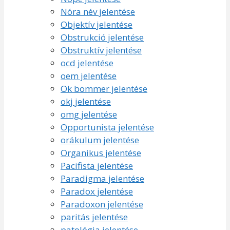
Nóra név jelentése
Objektív jelentése
Obstrukció jelentése
Obstruktív jelentése
ocd jelentése
oem jelentése
Ok bommer jelentése
okj jelentése
omg jelentése
Opportunista jelentése
orákulum jelentése
Organikus jelentése
Pacifista jelentése
Paradigma jelentése
Paradox jelentése
Paradoxon jelentése
paritás jelentése
patológia jelentése