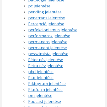
pc jelentése
pending jelentése
penetráns jelentése
Percepció jelentése
perfekcionizmus jelentése
performansz jelentése
permanens jelentése
permanent jelentése
pesszimista jelentése
Péter név jelentése
Petra név jelentése
phd jelentése
Piár jelentése
Piktogram jelentése
Platform jelentése
pm jelentése
Podcast jelentése