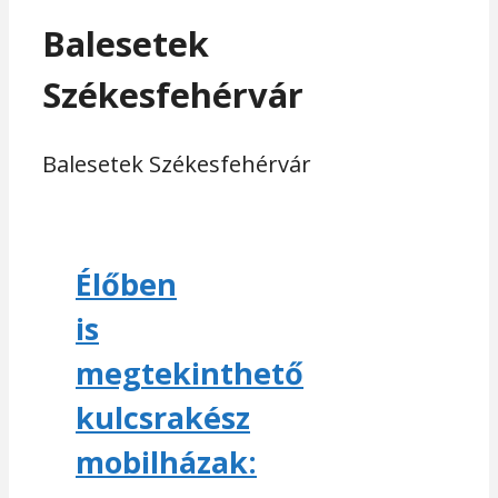
Balesetek
Székesfehérvár
Balesetek Székesfehérvár
Élőben
is
megtekinthető
kulcsrakész
mobilházak: