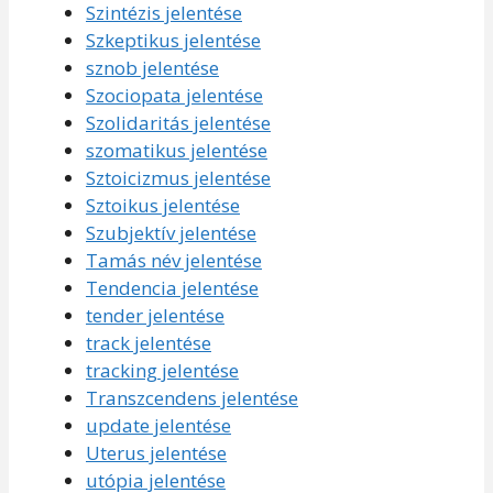
Szintézis jelentése
Szkeptikus jelentése
sznob jelentése
Szociopata jelentése
Szolidaritás jelentése
szomatikus jelentése
Sztoicizmus jelentése
Sztoikus jelentése
Szubjektív jelentése
Tamás név jelentése
Tendencia jelentése
tender jelentése
track jelentése
tracking jelentése
Transzcendens jelentése
update jelentése
Uterus jelentése
utópia jelentése