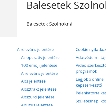
Balesetek Szolno
Balesetek Szolnoknál
A releváns jelentése
Cookie nyilatko
Az operatív jelentése
Adatvédelmi táj
100 emoji jelentése
Video szerkeszt
programok
A releváns jelentése
Legjobb online
Abs jelentése
képszerkesztő
Absztrakt jelentése
Pelenkatorta kés
Abszurd jelentése
Születésnapi kö
Abúzus jelentése