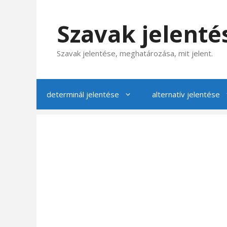
Kilépés
a
Szavak jelenté
tartalomba
Szavak jelentése, meghatározása, mit jelent.
determinál jelentése
alternatív jelentése