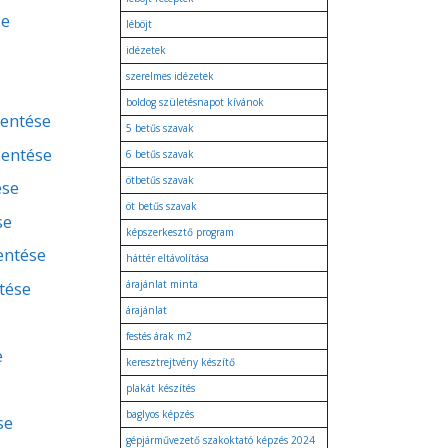
se
léböjt
idézetek
szerelmes idézetek
boldog születésnapot kívánok
lentése
5 betűs szavak
lentése
6 betűs szavak
ötbetűs szavak
ése
öt betűs szavak
se
képszerkesztő program
lentése
háttér eltávolítása
tése
árajánlat minta
árajánlat
festés árak m2
e
keresztrejtvény készítő
plakát készítés
baglyos képzés
se
gépjárművezető szakoktató képzés 2024