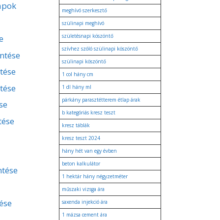
apok
meghívó szerkesztő
szülinapi meghívó
születésnapi köszöntő
e
szívhez szóló szülinapi köszöntő
entése
szülinapi köszöntő
ntése
1 col hány cm
tése
1 dl hány ml
párkány parasztétterem étlap árak
se
b kategóriás kresz teszt
tése
kresz táblák
kresz teszt 2024
hány hét van egy évben
beton kalkulátor
ntése
1 hektár hány négyzetméter
műszaki vizsga ára
ése
saxenda injekció ára
1 mázsa cement ára