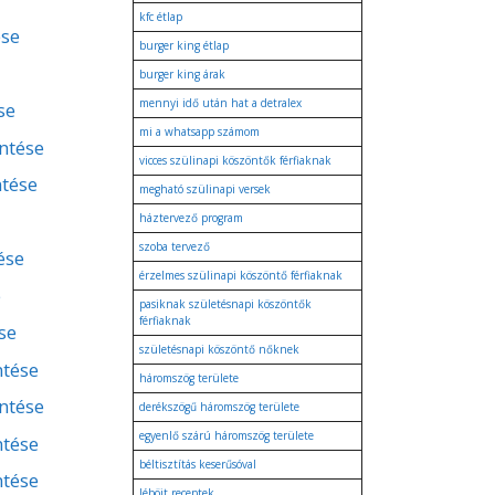
kfc étlap
ése
burger king étlap
burger king árak
mennyi idő után hat a detralex
se
mi a whatsapp számom
entése
vicces szülinapi köszöntők férfiaknak
ntése
megható szülinapi versek
háztervező program
szoba tervező
ése
érzelmes szülinapi köszöntő férfiaknak
e
pasiknak születésnapi köszöntők
férfiaknak
se
születésnapi köszöntő nőknek
ntése
háromszög területe
entése
derékszögű háromszög területe
egyenlő szárú háromszög területe
ntése
béltisztítás keserűsóval
ntése
léböjt receptek