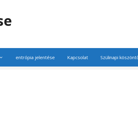
se
entrópia jelentése
Kapcsolat
Szülinapi köszönt