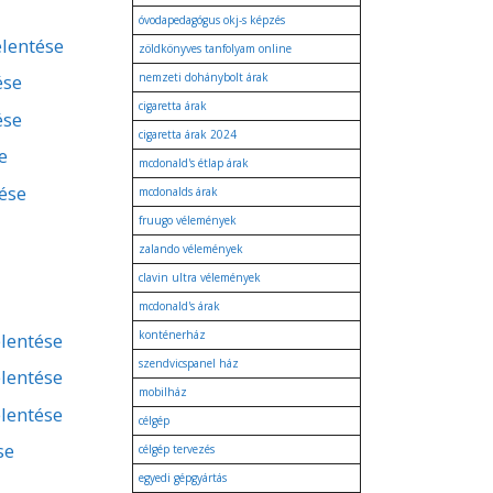
óvodapedagógus okj-s képzés
elentése
zöldkönyves tanfolyam online
ése
nemzeti dohánybolt árak
cigaretta árak
ése
cigaretta árak 2024
e
mcdonald's étlap árak
tése
mcdonalds árak
fruugo vélemények
zalando vélemények
clavin ultra vélemények
mcdonald's árak
konténerház
lentése
szendvicspanel ház
lentése
mobilház
lentése
célgép
se
célgép tervezés
egyedi gépgyártás