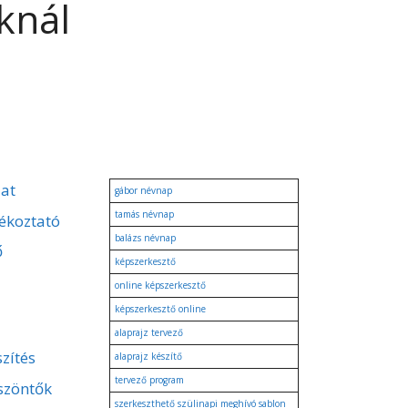
knál
zat
gábor névnap
tamás névnap
ékoztató
balázs névnap
ő
képszerkesztő
online képszerkesztő
képszerkesztő online
alaprajz tervező
zítés
alaprajz készítő
tervező program
szöntők
szerkeszthető szülinapi meghívó sablon