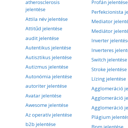
atherosclerosis
Profán jelentése
jelentése
Perfekcionista j
Attila név jelentése
Mediator jelent
Attitűd jelentése
Mediátor jelent
audit jelentése
Inverter jelentés
Autentikus jelentése
Inverteres jelen
Autisztikus jelentése
Switch jelentése
Autizmus jelentése
Stroke jelentése
Autonómia jelentése
Lízing jelentése
autoriter jelentése
Agglomeráció je
Avatar jelentése
Agglomeráció je
Awesome jelentése
Agglomeráció je
Az operatív jelentése
Plágium jelenté
b2b jelentése
Bpm jelentése