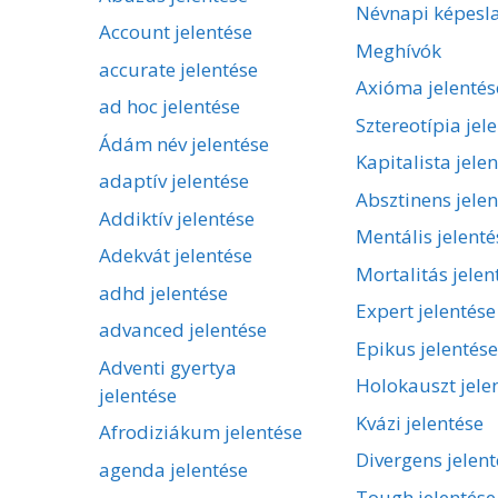
Névnapi képesl
Account jelentése
Meghívók
accurate jelentése
Axióma jelentés
ad hoc jelentése
Sztereotípia jel
Ádám név jelentése
Kapitalista jele
adaptív jelentése
Absztinens jelen
Addiktív jelentése
Mentális jelenté
Adekvát jelentése
Mortalitás jelen
adhd jelentése
Expert jelentése
advanced jelentése
Epikus jelentése
Adventi gyertya
Holokauszt jele
jelentése
Kvázi jelentése
Afrodiziákum jelentése
Divergens jelent
agenda jelentése
Tough jelentése