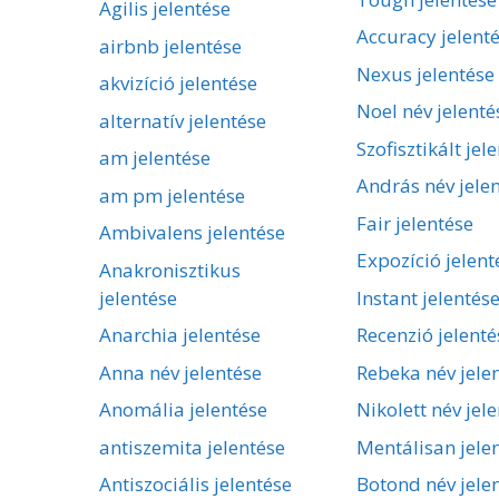
Agilis jelentése
Accuracy jelent
airbnb jelentése
Nexus jelentése
akvizíció jelentése
Noel név jelenté
alternatív jelentése
Szofisztikált jel
am jelentése
András név jele
am pm jelentése
Fair jelentése
Ambivalens jelentése
Expozíció jelent
Anakronisztikus
jelentése
Instant jelentés
Anarchia jelentése
Recenzió jelenté
Anna név jelentése
Rebeka név jele
Anomália jelentése
Nikolett név jel
antiszemita jelentése
Mentálisan jele
Antiszociális jelentése
Botond név jele