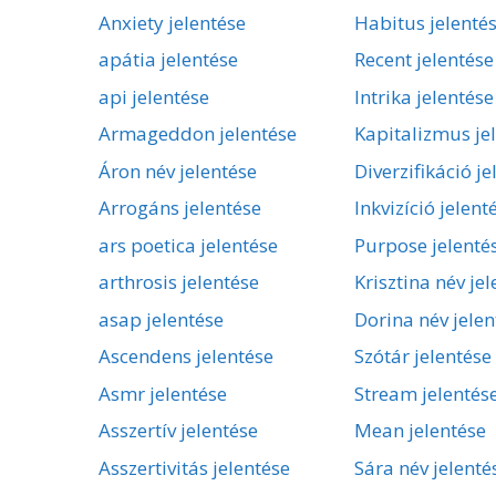
Anxiety jelentése
Habitus jelenté
apátia jelentése
Recent jelentése
api jelentése
Intrika jelentése
Armageddon jelentése
Kapitalizmus je
Áron név jelentése
Diverzifikáció je
Arrogáns jelentése
Inkvizíció jelent
ars poetica jelentése
Purpose jelenté
arthrosis jelentése
Krisztina név je
asap jelentése
Dorina név jelen
Ascendens jelentése
Szótár jelentése
Asmr jelentése
Stream jelentés
Asszertív jelentése
Mean jelentése
Asszertivitás jelentése
Sára név jelenté