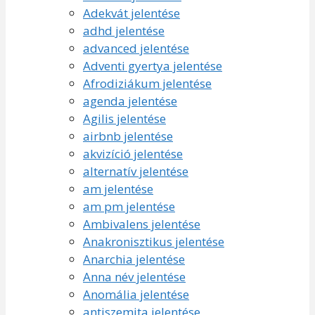
Adekvát jelentése
adhd jelentése
advanced jelentése
Adventi gyertya jelentése
Afrodiziákum jelentése
agenda jelentése
Agilis jelentése
airbnb jelentése
akvizíció jelentése
alternatív jelentése
am jelentése
am pm jelentése
Ambivalens jelentése
Anakronisztikus jelentése
Anarchia jelentése
Anna név jelentése
Anomália jelentése
antiszemita jelentése