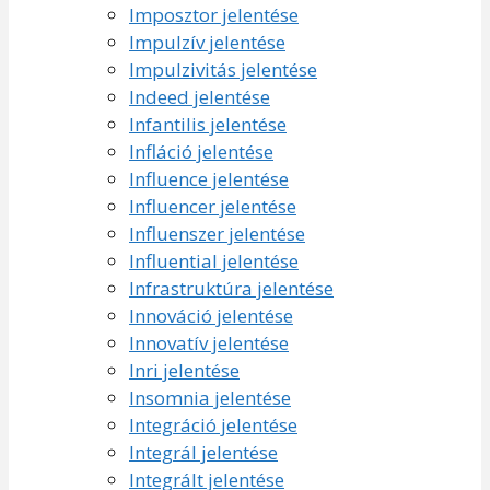
Imposztor jelentése
Impulzív jelentése
Impulzivitás jelentése
Indeed jelentése
Infantilis jelentése
Infláció jelentése
Influence jelentése
Influencer jelentése
Influenszer jelentése
Influential jelentése
Infrastruktúra jelentése
Innováció jelentése
Innovatív jelentése
Inri jelentése
Insomnia jelentése
Integráció jelentése
Integrál jelentése
Integrált jelentése