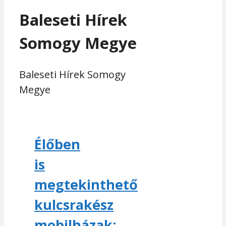
Baleseti Hírek
Somogy Megye
Baleseti Hírek Somogy
Megye
Élőben
is
megtekinthető
kulcsrakész
mobilházak: