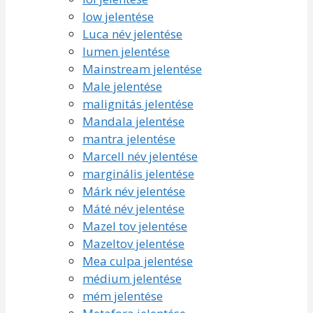
low jelentése
Luca név jelentése
lumen jelentése
Mainstream jelentése
Male jelentése
malignitás jelentése
Mandala jelentése
mantra jelentése
Marcell név jelentése
marginális jelentése
Márk név jelentése
Máté név jelentése
Mazel tov jelentése
Mazeltov jelentése
Mea culpa jelentése
médium jelentése
mém jelentése