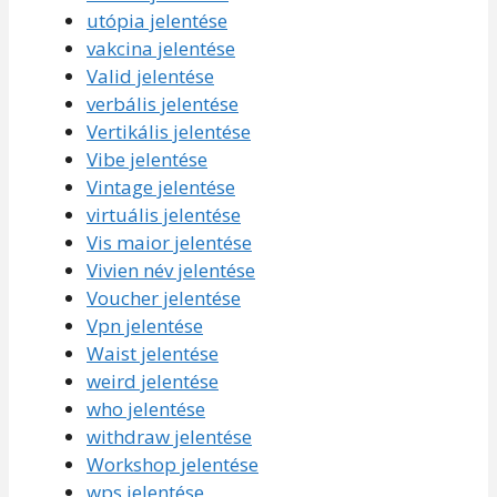
utópia jelentése
vakcina jelentése
Valid jelentése
verbális jelentése
Vertikális jelentése
Vibe jelentése
Vintage jelentése
virtuális jelentése
Vis maior jelentése
Vivien név jelentése
Voucher jelentése
Vpn jelentése
Waist jelentése
weird jelentése
who jelentése
withdraw jelentése
Workshop jelentése
wps jelentése