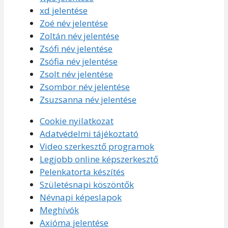
xd jelentése
Zoé név jelentése
Zoltán név jelentése
Zsófi név jelentése
Zsófia név jelentése
Zsolt név jelentése
Zsombor név jelentése
Zsuzsanna név jelentése
Cookie nyilatkozat
Adatvédelmi tájékoztató
Video szerkesztő programok
Legjobb online képszerkesztő
Pelenkatorta készítés
Születésnapi köszöntők
Névnapi képeslapok
Meghívók
Axióma jelentése