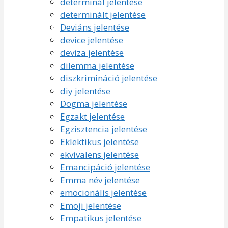
determinál jelentése
determinált jelentése
Deviáns jelentése
device jelentése
deviza jelentése
dilemma jelentése
diszkrimináció jelentése
diy jelentése
Dogma jelentése
Egzakt jelentése
Egzisztencia jelentése
Eklektikus jelentése
ekvivalens jelentése
Emancipáció jelentése
Emma név jelentése
emocionális jelentése
Emoji jelentése
Empatikus jelentése