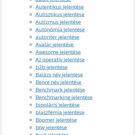
Autentikus jelentése
Autisztikus jelentése
Autizmus jelentése
Autonómia jelentése
autoriter jelentése
Avatar jelentése
Awesome jelentése
Az operatív jelentése
b2b jelentése
Balázs név jelentése
Bence név jelentése
Benchmark jelentése
Benchmarking jelentése
bipoláris jelentése
blaszfémia jelentése
Boomer jelentése
btw jelentése
bust jelentése