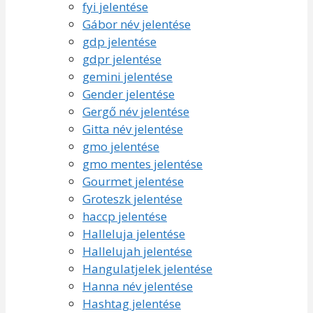
fyi jelentése
Gábor név jelentése
gdp jelentése
gdpr jelentése
gemini jelentése
Gender jelentése
Gergő név jelentése
Gitta név jelentése
gmo jelentése
gmo mentes jelentése
Gourmet jelentése
Groteszk jelentése
haccp jelentése
Halleluja jelentése
Hallelujah jelentése
Hangulatjelek jelentése
Hanna név jelentése
Hashtag jelentése