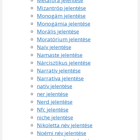
Metafora jelentése
Mizantróp jelentése
Monogám jelentése
Monogámia jelentése
Morális jelentése
Moratórium jelentése
Naív jelentése
Namaste jelentése
Nárcisztikus jelentése
Narratív jelentése
Narratíva jelentése
natív jelentése
ner jelentése
Nerd jelentése
Nfc jelentése
niche jelentése
Nikoletta név jelentése
Noémi név jelentése