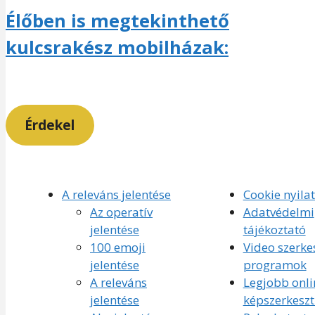
Élőben is megtekinthető
kulcsrakész mobilházak:
Érdekel
A releváns jelentése
Cookie nyila
Az operatív
Adatvédelmi
jelentése
tájékoztató
100 emoji
Video szerke
jelentése
programok
A releváns
Legjobb onli
jelentése
képszerkesz