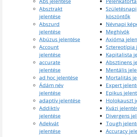
Abs jelentése
Pelenkatorta
Absztrakt
Születésnapi
jelentése
köszöntők
Abszurd
Névnapi kép
jelentése
Meghívók
Abúzus jelentése
Axióma jelen
Account
Sztereotípia 
jelentése
Kapitalista j
accurate
Absztinens j
jelentése
Mentális jel
ad hoc jelentése
Mortalitás je
Ádám név
Expert jelent
jelentése
Epikus jelen
adaptív jelentése
Holokauszt j
Addiktív
Kvázi jelenté
jelentése
Divergens je
Adekvát
Tough jelent
jelentése
Accuracy jel