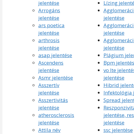
jelentése
Lízing jelent
Arrogáns
Agglomeráci
jelentése
jelentése
ars poetica
Agglomeráci
jelentése
jelentése
arthrosis
Agglomeráci
jelentése
jelentése
asap jelentése
Plágium jele
Ascendens
Bpm jelenté
jelentése
vo lte jelenté
Asmr jelentése
jelentése
Asszertív
Hibrid jelent
jelentése
Infektológia 
Asszertivitás
Spread jelen
jelentése
Reszponzivit
atherosclerosis
jelentése, re
jelentése
jelentése
Attila név
ssc jelentése