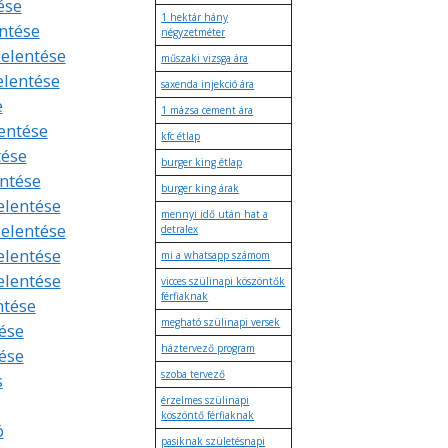
ése
1 hektár hány
entése
négyzetméter
jelentése
műszaki vizsga ára
elentése
saxenda injekció ára
e
1 mázsa cement ára
lentése
kfc étlap
tése
burger king étlap
entése
burger king árak
elentése
mennyi idő után hat a
jelentése
detralex
elentése
mi a whatsapp számom
elentése
vicces szülinapi köszöntők
férfiaknak
ntése
megható szülinapi versek
ése
háztervező program
tése
szoba tervező
s
érzelmes szülinapi
köszöntő férfiaknak
ó
pasiknak születésnapi