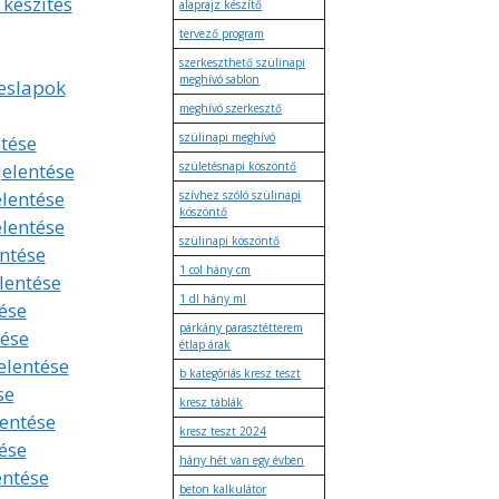
 készítés
alaprajz készítő
tervező program
szerkeszthető szülinapi
meghívó sablon
eslapok
meghívó szerkesztő
szülinapi meghívó
tése
jelentése
születésnapi köszöntő
elentése
szívhez szóló szülinapi
köszöntő
elentése
szülinapi köszöntő
entése
1 col hány cm
lentése
1 dl hány ml
ése
párkány parasztétterem
tése
étlap árak
elentése
b kategóriás kresz teszt
se
kresz táblák
lentése
kresz teszt 2024
ése
hány hét van egy évben
entése
beton kalkulátor