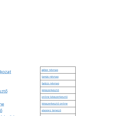
gábor névnap
tkozat
tamás névnap
balázs névnap
sztő
képszerkesztő
online képszerkesztő
ne
képszerkesztő online
tő
alaprajz tervező