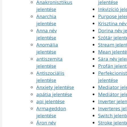
Anakronisztikus
jelentése
jelentése
Inkvizíció je
Anarchia
Purpose jele
jelentése
Krisztina név
Anna név
Dorina név j
jelentése
Szótár jelent
Anomália
Stream jelen
jelentése
Mean jelenté
antiszemita
Sára név jele
jelentése
Profán jelen
Antiszociális
Perfekcionis
jelentése
jelentése
Anxiety jelentése
Mediator jel
apátia jelentése
Mediátor jel
api jelentése
Inverter jele
Armageddon
Inverteres je
jelentése
Switch jelent
Áron név
Stroke jelent