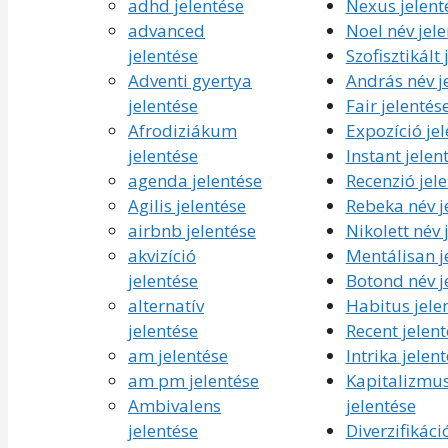
adhd jelentése
Nexus jelent
advanced
Noel név jel
jelentése
Szofisztikált 
Adventi gyertya
András név j
jelentése
Fair jelentés
Afrodiziákum
Expozíció je
jelentése
Instant jelen
agenda jelentése
Recenzió jel
Agilis jelentése
Rebeka név j
airbnb jelentése
Nikolett név 
akvizíció
Mentálisan j
jelentése
Botond név j
alternatív
Habitus jele
jelentése
Recent jelent
am jelentése
Intrika jelen
am pm jelentése
Kapitalizmu
Ambivalens
jelentése
jelentése
Diverzifikáci