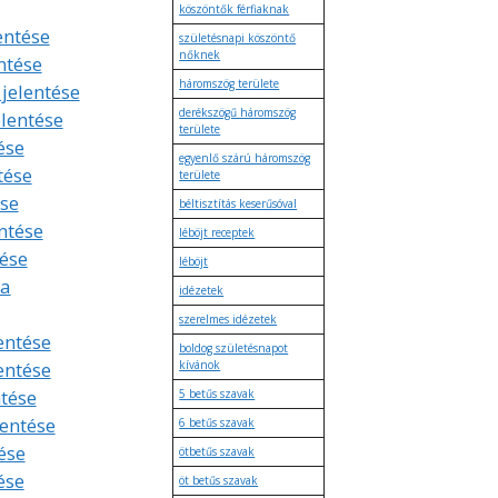
köszöntők férfiaknak
lentése
születésnapi köszöntő
nőknek
ntése
háromszög területe
 jelentése
derékszögű háromszög
elentése
területe
ése
egyenlő szárú háromszög
tése
területe
se
béltisztítás keserűsóval
ntése
léböjt receptek
tése
léböjt
ta
idézetek
szerelmes idézetek
entése
boldog születésnapot
entése
kívánok
ntése
5 betűs szavak
lentése
6 betűs szavak
ése
ötbetűs szavak
ése
öt betűs szavak