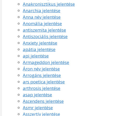
Anakronisztikus jelentése
Anarchia jelentése
Anna név jelentése
Anomália jelentése
antiszemita jelentése
Antiszociális jelentése
Anxiety jelentése
apátia jelentése
api jelentése
Armageddon jelentése
Áron név jelentése
Arrogáns jelentése
ars poetica jelentése
arthrosis jelentése
asap jelentése
Ascendens jelentése
Asmr jelentése
Asszertív jelentése