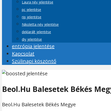
Laura név jelentése
pc jelentése
rip jelentése
Nikoletta név jelentése
deklarált jelentése
diy jelentése
entrópia jelentése
Kapcsolat
Szülinapi köszöntő
Beol.Hu Balesetek Békés Meg
Beol.Hu Balesetek Békés Megye