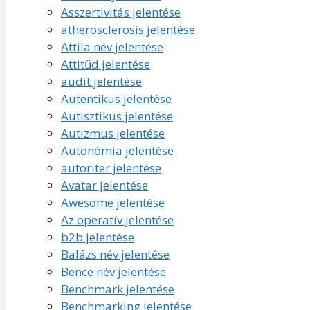
Asszertivitás jelentése
atherosclerosis jelentése
Attila név jelentése
Attitűd jelentése
audit jelentése
Autentikus jelentése
Autisztikus jelentése
Autizmus jelentése
Autonómia jelentése
autoriter jelentése
Avatar jelentése
Awesome jelentése
Az operatív jelentése
b2b jelentése
Balázs név jelentése
Bence név jelentése
Benchmark jelentése
Benchmarking jelentése