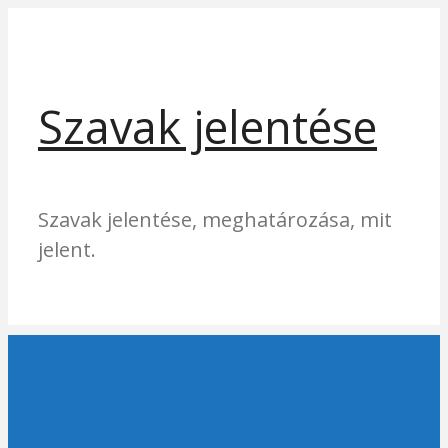
Kilépés
a
tartalomba
Szavak jelentése
Szavak jelentése, meghatározása, mit
jelent.