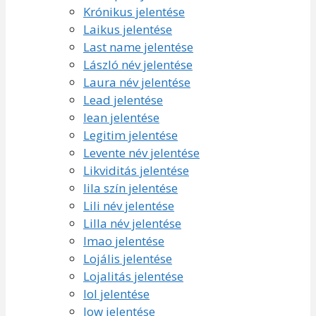
Krónikus jelentése
Laikus jelentése
Last name jelentése
László név jelentése
Laura név jelentése
Lead jelentése
lean jelentése
Legitim jelentése
Levente név jelentése
Likviditás jelentése
lila szín jelentése
Lili név jelentése
Lilla név jelentése
lmao jelentése
Lojális jelentése
Lojalitás jelentése
lol jelentése
low jelentése