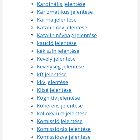
Kardinális jelentése
Karizmatikus jelentése
Karma jelentése
Katalin név jelentése
Katalin névnap jelentése
kaució jelentése
kék szín jelentése
Kevély jelentése
Kevélység jelentése
kft jelentése
kkv jelentése
Klisé jelentése
Kognitív jelentése
Koherens jelentése
kollokvium jelentése
Komissió jelentése
Komissiózás jelentése
Komissiózva jelentése