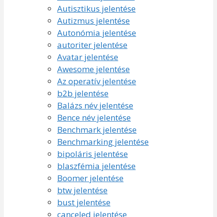
Autisztikus jelentése
Autizmus jelentése
Autonómia jelentése
autoriter jelentése
Avatar jelentése
Awesome jelentése
Az operatív jelentése
b2b jelentése
Balázs név jelentése
Bence név jelentése
Benchmark jelentése
Benchmarking jelentése
bipoláris jelentése
blaszfémia jelentése
Boomer jelentése
btw jelentése
bust jelentése
canceled jelentése