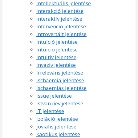
Intellektuális jelentése
Interakció jelentése
interaktív jelentése
Intervenció jelentése
Introvertált jelentése
Intuíció jelentése
Intuició jelentése
Intuitív jelentése
Invazív jelentése
Irreleváns jelentése
ischaemia jelentése
ischaemiás jelentése
Issue jelentése
István név jelentése
IT jelentése
Izoláció jelentése
joviális jelentése
kaotikus jelentése