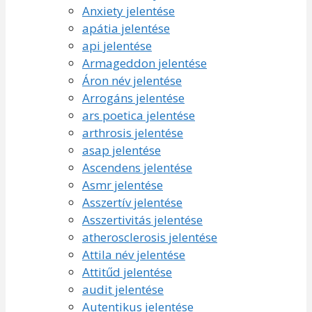
Anxiety jelentése
apátia jelentése
api jelentése
Armageddon jelentése
Áron név jelentése
Arrogáns jelentése
ars poetica jelentése
arthrosis jelentése
asap jelentése
Ascendens jelentése
Asmr jelentése
Asszertív jelentése
Asszertivitás jelentése
atherosclerosis jelentése
Attila név jelentése
Attitűd jelentése
audit jelentése
Autentikus jelentése