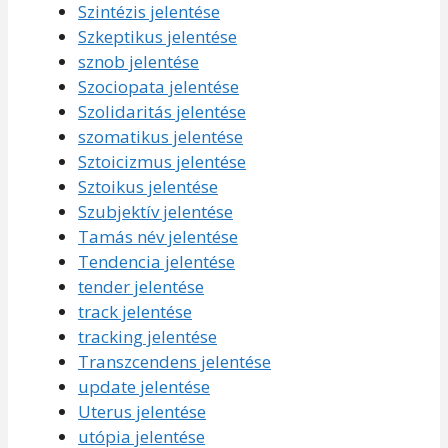
Szintézis jelentése
Szkeptikus jelentése
sznob jelentése
Szociopata jelentése
Szolidaritás jelentése
szomatikus jelentése
Sztoicizmus jelentése
Sztoikus jelentése
Szubjektív jelentése
Tamás név jelentése
Tendencia jelentése
tender jelentése
track jelentése
tracking jelentése
Transzcendens jelentése
update jelentése
Uterus jelentése
utópia jelentése