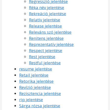
Regresszió jelentése
Réka név jelentése
Rekreáció jelentése
Relatív jelentése
Release jelentése
Releváns szó jelentése
Renitens jelentése
Reprezentatív jelentése
Respect jelentése
Rest jelentése
Restful jelentése
resume jelentése
Retail jelentése
Retorika jelentése
Revízió jelentése
Rezisztencia jelentése
rip jelentése
Sárga rózsa jelentése