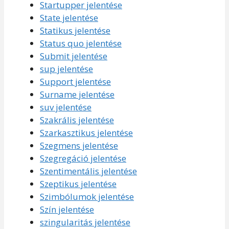
Startupper jelentése
State jelentése
Statikus jelentése
Status quo jelentése
Submit jelentése
sup jelentése
Support jelentése
Surname jelentése
suv jelentése
Szakrális jelentése
Szarkasztikus jelentése
Szegmens jelentése
Szegregáció jelentése
Szentimentális jelentése
Szeptikus jelentése
Szimbólumok jelentése
Szín jelentése
szingularitás jelentése