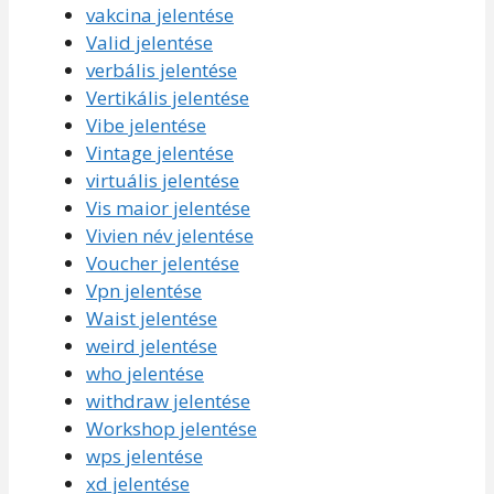
vakcina jelentése
Valid jelentése
verbális jelentése
Vertikális jelentése
Vibe jelentése
Vintage jelentése
virtuális jelentése
Vis maior jelentése
Vivien név jelentése
Voucher jelentése
Vpn jelentése
Waist jelentése
weird jelentése
who jelentése
withdraw jelentése
Workshop jelentése
wps jelentése
xd jelentése