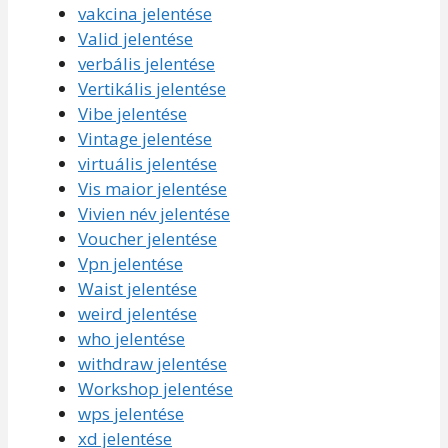
vakcina jelentése
Valid jelentése
verbális jelentése
Vertikális jelentése
Vibe jelentése
Vintage jelentése
virtuális jelentése
Vis maior jelentése
Vivien név jelentése
Voucher jelentése
Vpn jelentése
Waist jelentése
weird jelentése
who jelentése
withdraw jelentése
Workshop jelentése
wps jelentése
xd jelentése