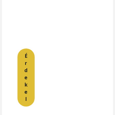
É
r
d
e
k
e
l