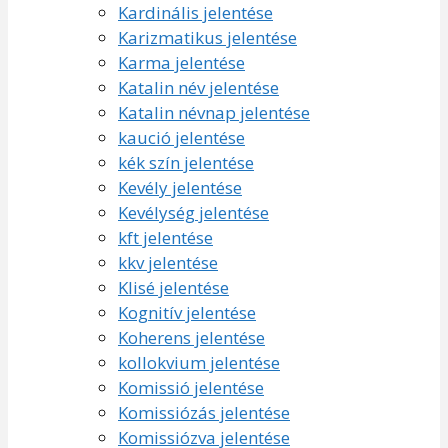
Kardinális jelentése
Karizmatikus jelentése
Karma jelentése
Katalin név jelentése
Katalin névnap jelentése
kaució jelentése
kék szín jelentése
Kevély jelentése
Kevélység jelentése
kft jelentése
kkv jelentése
Klisé jelentése
Kognitív jelentése
Koherens jelentése
kollokvium jelentése
Komissió jelentése
Komissiózás jelentése
Komissiózva jelentése