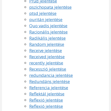
Prűd jelentése
pszichopata jelentése
ptsd jelentése
puritán jelentése
Quo vadis jelentése
Racionális jelentése
Radikális jelentése
Random jelentése
Receive jelentése
Received jelentése
recently jelentése
Recesszió jelentése
redundancia jelentése
Redundáns jelentése
Referencia jelentése
Reflektál jelentése
Reflexió jelentése
Reflexió jelentése