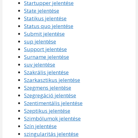
Startupper jelentése
State jelentése
Statikus jelentése
Status quo jelentése
Submit jelentése
sup jelentése
Support jelentése
Surname jelentése
suv jelentése
Szakrális jelentése
Szarkasztikus jelentése
Szegmens jelentése
Szegregáció jelentése
Szentimentális jelentése
Szeptikus jelentése
Szimbólumok jelentése
Szín jelentése
szingularitás jelentése