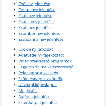
Zoé név jelentése
Zoltán név jelentése
Zsófi név jelentése
Zsófia név jelentése
Zsolt név jelentése
Zsombor név jelentése
Zsuzsanna név jelentése
Cookie nyilatkozat
Adatvédelmi tájékoztató
Video szerkesztő programok
Legjobb online képszerkesztő
Pelenkatorta készítés
Születésnapi köszöntők
Névnapi képeslapok
Meghívók
Axióma jelentése
Sztereotípia jelentése