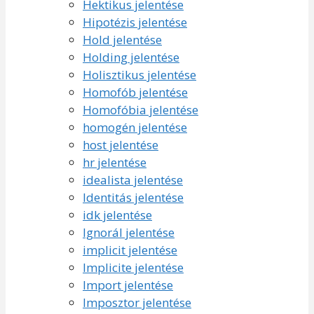
Hektikus jelentése
Hipotézis jelentése
Hold jelentése
Holding jelentése
Holisztikus jelentése
Homofób jelentése
Homofóbia jelentése
homogén jelentése
host jelentése
hr jelentése
idealista jelentése
Identitás jelentése
idk jelentése
Ignorál jelentése
implicit jelentése
Implicite jelentése
Import jelentése
Imposztor jelentése