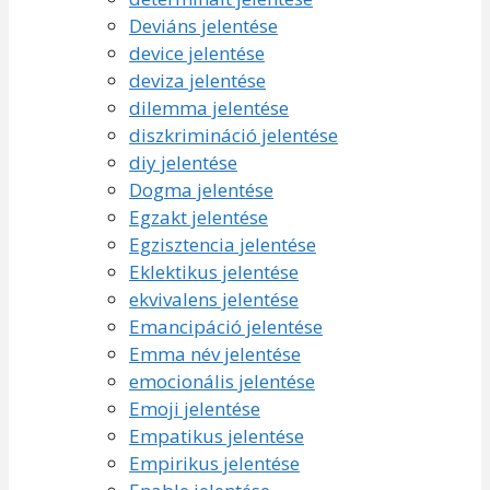
Deviáns jelentése
device jelentése
deviza jelentése
dilemma jelentése
diszkrimináció jelentése
diy jelentése
Dogma jelentése
Egzakt jelentése
Egzisztencia jelentése
Eklektikus jelentése
ekvivalens jelentése
Emancipáció jelentése
Emma név jelentése
emocionális jelentése
Emoji jelentése
Empatikus jelentése
Empirikus jelentése