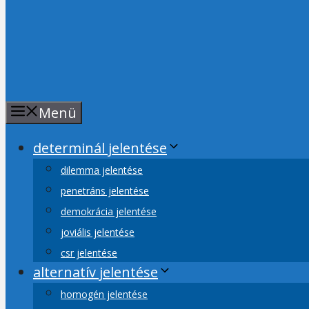
Menü
determinál jelentése
dilemma jelentése
penetráns jelentése
demokrácia jelentése
joviális jelentése
csr jelentése
alternatív jelentése
homogén jelentése