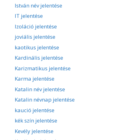
István név jelentése
IT jelentése
Izoláció jelentése
joviális jelentése
kaotikus jelentése
Kardinális jelentése
Karizmatikus jelentése
Karma jelentése
Katalin név jelentése
Katalin névnap jelentése
kaució jelentése
kék szín jelentése
Kevély jelentése