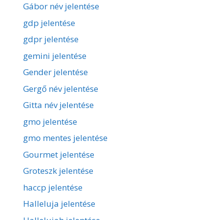
Gábor név jelentése
gdp jelentése
gdpr jelentése
gemini jelentése
Gender jelentése
Gergő név jelentése
Gitta név jelentése
gmo jelentése
gmo mentes jelentése
Gourmet jelentése
Groteszk jelentése
haccp jelentése
Halleluja jelentése