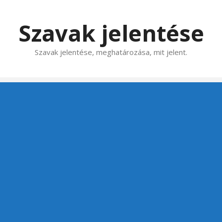
Kilépés
a
Szavak jelentése
tartalomba
Szavak jelentése, meghatározása, mit jelent.