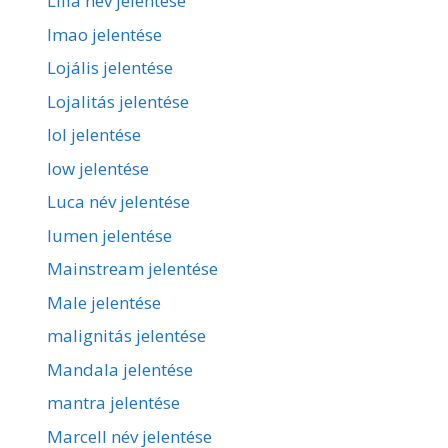
Lilla név jelentése
lmao jelentése
Lojális jelentése
Lojalitás jelentése
lol jelentése
low jelentése
Luca név jelentése
lumen jelentése
Mainstream jelentése
Male jelentése
malignitás jelentése
Mandala jelentése
mantra jelentése
Marcell név jelentése