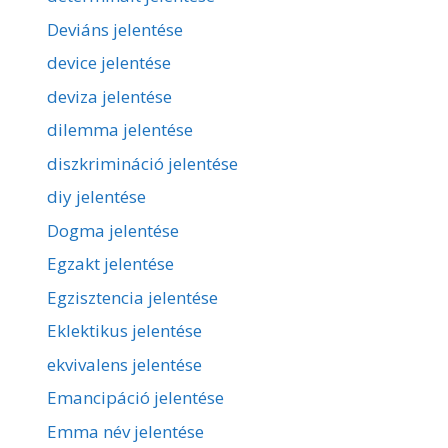
Deviáns jelentése
device jelentése
deviza jelentése
dilemma jelentése
diszkrimináció jelentése
diy jelentése
Dogma jelentése
Egzakt jelentése
Egzisztencia jelentése
Eklektikus jelentése
ekvivalens jelentése
Emancipáció jelentése
Emma név jelentése