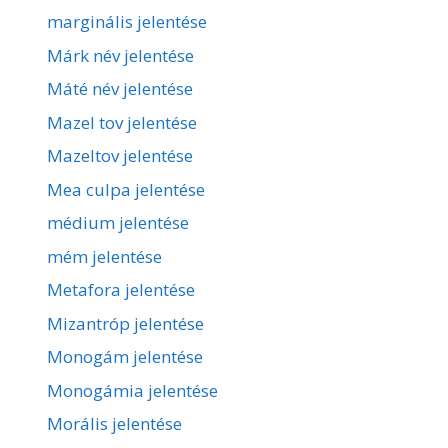
marginális jelentése
Márk név jelentése
Máté név jelentése
Mazel tov jelentése
Mazeltov jelentése
Mea culpa jelentése
médium jelentése
mém jelentése
Metafora jelentése
Mizantróp jelentése
Monogám jelentése
Monogámia jelentése
Morális jelentése