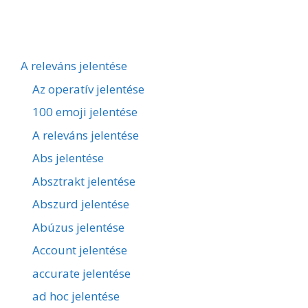
A releváns jelentése
Az operatív jelentése
100 emoji jelentése
A releváns jelentése
Abs jelentése
Absztrakt jelentése
Abszurd jelentése
Abúzus jelentése
Account jelentése
accurate jelentése
ad hoc jelentése