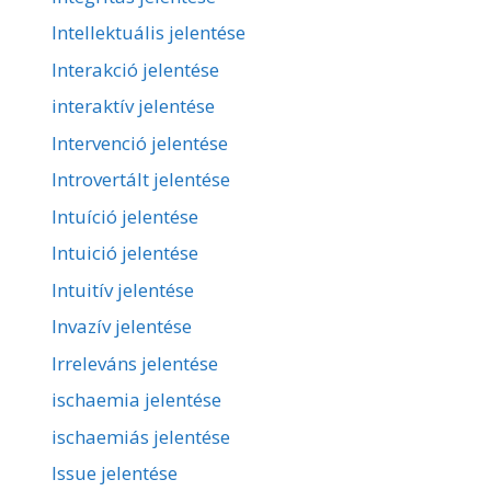
Intellektuális jelentése
Interakció jelentése
interaktív jelentése
Intervenció jelentése
Introvertált jelentése
Intuíció jelentése
Intuició jelentése
Intuitív jelentése
Invazív jelentése
Irreleváns jelentése
ischaemia jelentése
ischaemiás jelentése
Issue jelentése