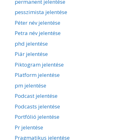
permanent jelentése
pesszimista jelentése
Péter név jelentése
Petra név jelentése
phd jelentése
Piár jelentése
Piktogram jelentése
Platform jelentése
pm jelentése
Podcast jelentése
Podcasts jelentése
Portfólió jelentése
Pr jelentése
Pragmatikus jelentése