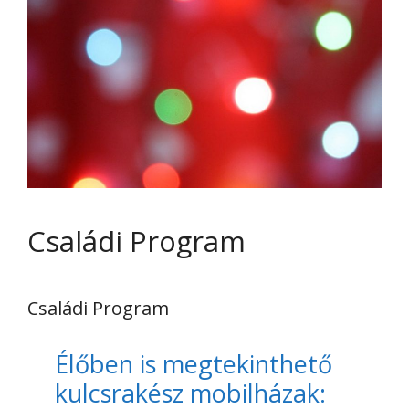
Családi Program
Családi Program
Élőben is megtekinthető
kulcsrakész mobilházak: