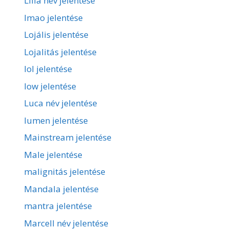
Lilla név jelentése
lmao jelentése
Lojális jelentése
Lojalitás jelentése
lol jelentése
low jelentése
Luca név jelentése
lumen jelentése
Mainstream jelentése
Male jelentése
malignitás jelentése
Mandala jelentése
mantra jelentése
Marcell név jelentése