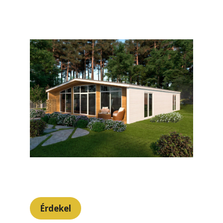
Érdekel