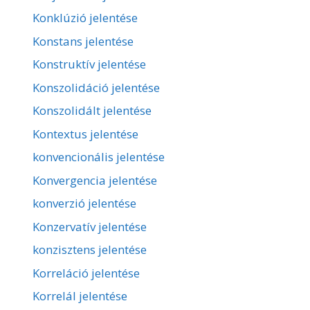
Konklúzió jelentése
Konstans jelentése
Konstruktív jelentése
Konszolidáció jelentése
Konszolidált jelentése
Kontextus jelentése
konvencionális jelentése
Konvergencia jelentése
konverzió jelentése
Konzervatív jelentése
konzisztens jelentése
Korreláció jelentése
Korrelál jelentése