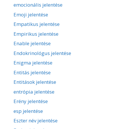
emocionális jelentése
Emoji jelentése
Empatikus jelentése
Empirikus jelentése
Enable jelentése
Endokrinológus jelentése
Enigma jelentése
Entitás jelentése
Entitások jelentése
entrópia jelentése
Erény jelentése
esp jelentése
Eszter név jelentése