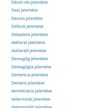
Dávid név jelentése
Deal jelentése
Decens jelentése
Default jelentése
Dekadens jelentése
deklarál jelentése
deklarált jelentése
Demagóg jelentése
Demagógia jelentése
Demencia jelentése
Demens jelentése
demokrácia jelentése
determinál jelentése
determinált jelentése