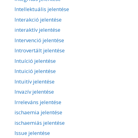
Intellektuális jelentése
Interakció jelentése
interaktív jelentése
Intervenció jelentése
Introvertált jelentése
Intuíció jelentése
Intuició jelentése
Intuitív jelentése
Invazív jelentése
Irreleváns jelentése
ischaemia jelentése
ischaemiás jelentése
Issue jelentése