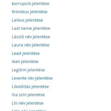
korrupció jelentése
Krónikus jelentése
Laikus jelentése
Last name jelentése
László név jelentése
Laura név jelentése
Lead jelentése
lean jelentése
Legitim jelentése
Levente név jelentése
Likviditás jelentése
lila szín jelentése
Lili név jelentése