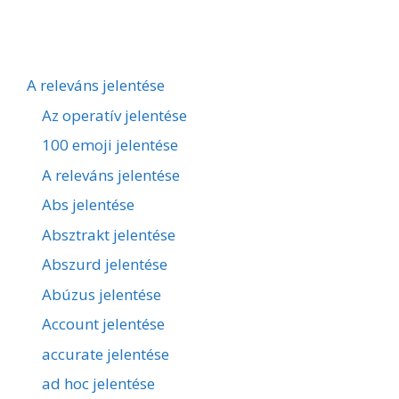
A releváns jelentése
Az operatív jelentése
100 emoji jelentése
A releváns jelentése
Abs jelentése
Absztrakt jelentése
Abszurd jelentése
Abúzus jelentése
Account jelentése
accurate jelentése
ad hoc jelentése