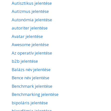
Autisztikus jelentése
Autizmus jelentése
Autonómia jelentése
autoriter jelentése
Avatar jelentése
Awesome jelentése
Az operatív jelentése
b2b jelentése
Balázs név jelentése
Bence név jelentése
Benchmark jelentése
Benchmarking jelentése
bipoláris jelentése
blaszfémia jelentése