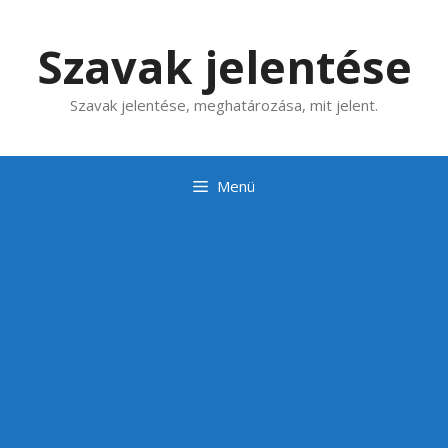
Kilépés
a
Szavak jelentése
tartalomba
Szavak jelentése, meghatározása, mit jelent.
Menü