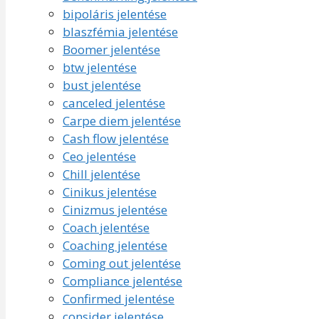
bipoláris jelentése
blaszfémia jelentése
Boomer jelentése
btw jelentése
bust jelentése
canceled jelentése
Carpe diem jelentése
Cash flow jelentése
Ceo jelentése
Chill jelentése
Cinikus jelentése
Cinizmus jelentése
Coach jelentése
Coaching jelentése
Coming out jelentése
Compliance jelentése
Confirmed jelentése
consider jelentése