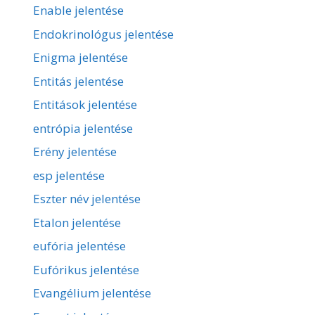
Enable jelentése
Endokrinológus jelentése
Enigma jelentése
Entitás jelentése
Entitások jelentése
entrópia jelentése
Erény jelentése
esp jelentése
Eszter név jelentése
Etalon jelentése
eufória jelentése
Eufórikus jelentése
Evangélium jelentése