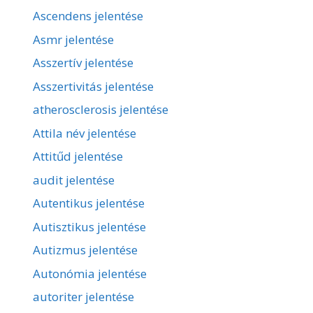
Ascendens jelentése
Asmr jelentése
Asszertív jelentése
Asszertivitás jelentése
atherosclerosis jelentése
Attila név jelentése
Attitűd jelentése
audit jelentése
Autentikus jelentése
Autisztikus jelentése
Autizmus jelentése
Autonómia jelentése
autoriter jelentése