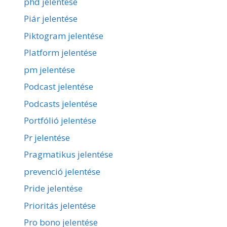
phd jelentése
Piár jelentése
Piktogram jelentése
Platform jelentése
pm jelentése
Podcast jelentése
Podcasts jelentése
Portfólió jelentése
Pr jelentése
Pragmatikus jelentése
prevenció jelentése
Pride jelentése
Prioritás jelentése
Pro bono jelentése