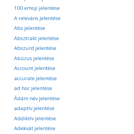
100 emoji jelentése
A releváns jelentése
Abs jelentése
Absztrakt jelentése
Abszurd jelentése
Abúzus jelentése
Account jelentése
accurate jelentése
ad hoc jelentése
Ádám név jelentése
adaptív jelentése
Addiktív jelentése
Adekvát jelentése