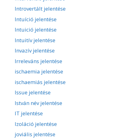
Introvertált jelentése
Intuíció jelentése
Intuició jelentése
Intuitív jelentése
Invazív jelentése
Irreleváns jelentése
ischaemia jelentése
ischaemiás jelentése
Issue jelentése
István név jelentése
IT jelentése
Izoláció jelentése
joviális jelentése