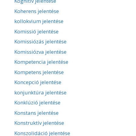
Kognitív jelentése
Koherens jelentése
kollokvium jelentése
Komissió jelentése
Komissiózás jelentése
Komissiózva jelentése
Kompetencia jelentése
Kompetens jelentése
Koncepció jelentése
konjunktúra jelentése
Konklúzió jelentése
Konstans jelentése
Konstruktív jelentése
Konszolidáció jelentése