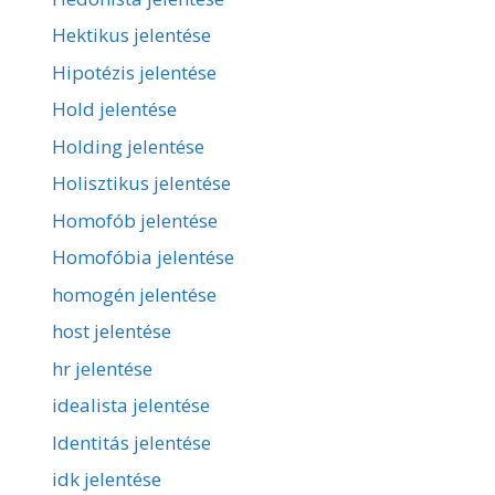
Hektikus jelentése
Hipotézis jelentése
Hold jelentése
Holding jelentése
Holisztikus jelentése
Homofób jelentése
Homofóbia jelentése
homogén jelentése
host jelentése
hr jelentése
idealista jelentése
Identitás jelentése
idk jelentése