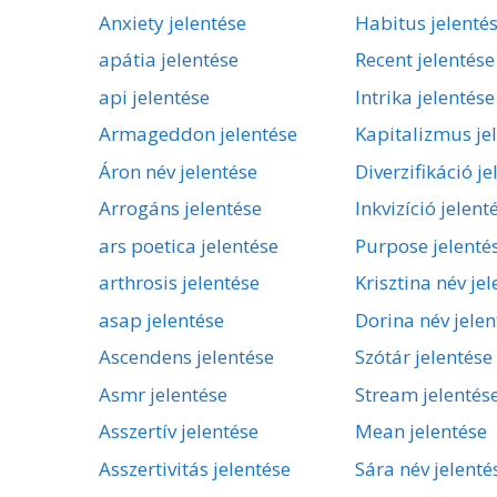
Anxiety jelentése
Habitus jelenté
apátia jelentése
Recent jelentése
api jelentése
Intrika jelentése
Armageddon jelentése
Kapitalizmus je
Áron név jelentése
Diverzifikáció je
Arrogáns jelentése
Inkvizíció jelent
ars poetica jelentése
Purpose jelenté
arthrosis jelentése
Krisztina név je
asap jelentése
Dorina név jelen
Ascendens jelentése
Szótár jelentése
Asmr jelentése
Stream jelentés
Asszertív jelentése
Mean jelentése
Asszertivitás jelentése
Sára név jelenté