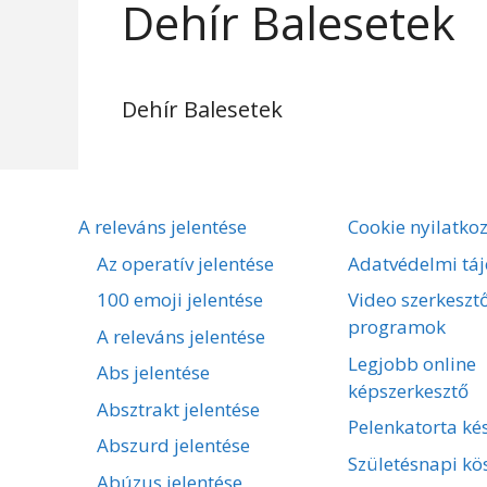
Dehír Balesetek
Dehír Balesetek
A releváns jelentése
Cookie nyilatko
Az operatív jelentése
Adatvédelmi táj
100 emoji jelentése
Video szerkeszt
programok
A releváns jelentése
Legjobb online
Abs jelentése
képszerkesztő
Absztrakt jelentése
Pelenkatorta kés
Abszurd jelentése
Születésnapi kö
Abúzus jelentése