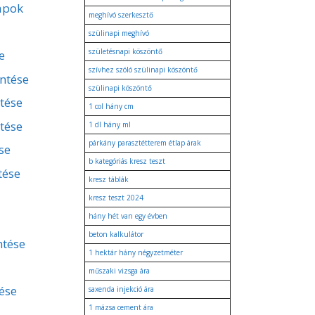
apok
meghívó szerkesztő
szülinapi meghívó
születésnapi köszöntő
e
szívhez szóló szülinapi köszöntő
entése
szülinapi köszöntő
ntése
1 col hány cm
tése
1 dl hány ml
párkány parasztétterem étlap árak
se
b kategóriás kresz teszt
tése
kresz táblák
kresz teszt 2024
hány hét van egy évben
beton kalkulátor
ntése
1 hektár hány négyzetméter
műszaki vizsga ára
ése
saxenda injekció ára
1 mázsa cement ára