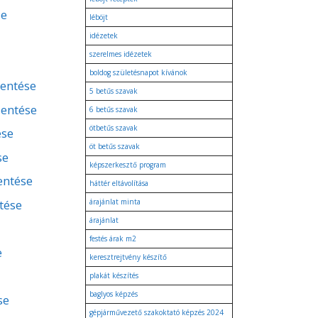
se
léböjt
idézetek
szerelmes idézetek
boldog születésnapot kívánok
lentése
5 betűs szavak
lentése
6 betűs szavak
ötbetűs szavak
ése
öt betűs szavak
se
képszerkesztő program
lentése
háttér eltávolítása
tése
árajánlat minta
árajánlat
festés árak m2
e
keresztrejtvény készítő
plakát készítés
baglyos képzés
se
gépjárművezető szakoktató képzés 2024