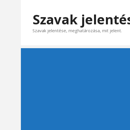
Kilépés
a
Szavak jelenté
tartalomba
Szavak jelentése, meghatározása, mit jelent.