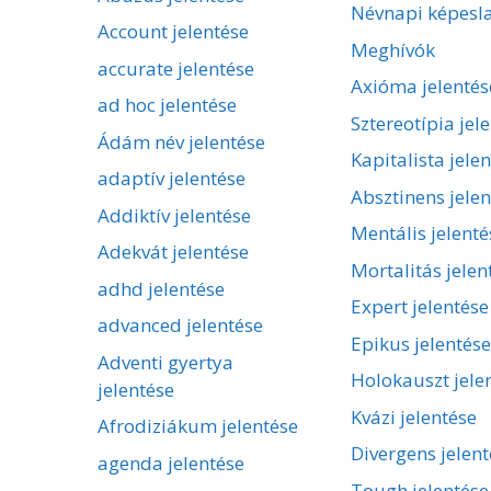
Névnapi képesl
Account jelentése
Meghívók
accurate jelentése
Axióma jelentés
ad hoc jelentése
Sztereotípia jel
Ádám név jelentése
Kapitalista jele
adaptív jelentése
Absztinens jelen
Addiktív jelentése
Mentális jelenté
Adekvát jelentése
Mortalitás jelen
adhd jelentése
Expert jelentése
advanced jelentése
Epikus jelentése
Adventi gyertya
Holokauszt jele
jelentése
Kvázi jelentése
Afrodiziákum jelentése
Divergens jelent
agenda jelentése
Tough jelentése