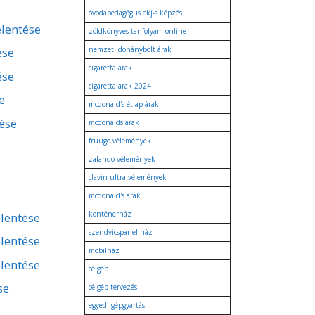
óvodapedagógus okj-s képzés
elentése
zöldkönyves tanfolyam online
ése
nemzeti dohánybolt árak
cigaretta árak
ése
cigaretta árak 2024
e
mcdonald's étlap árak
tése
mcdonalds árak
fruugo vélemények
zalando vélemények
clavin ultra vélemények
mcdonald's árak
konténerház
lentése
szendvicspanel ház
lentése
mobilház
lentése
célgép
se
célgép tervezés
egyedi gépgyártás