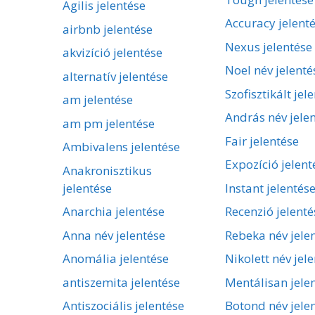
Agilis jelentése
Accuracy jelent
airbnb jelentése
Nexus jelentése
akvizíció jelentése
Noel név jelenté
alternatív jelentése
Szofisztikált jel
am jelentése
András név jele
am pm jelentése
Fair jelentése
Ambivalens jelentése
Expozíció jelent
Anakronisztikus
jelentése
Instant jelentés
Anarchia jelentése
Recenzió jelenté
Anna név jelentése
Rebeka név jele
Anomália jelentése
Nikolett név jel
antiszemita jelentése
Mentálisan jele
Antiszociális jelentése
Botond név jele