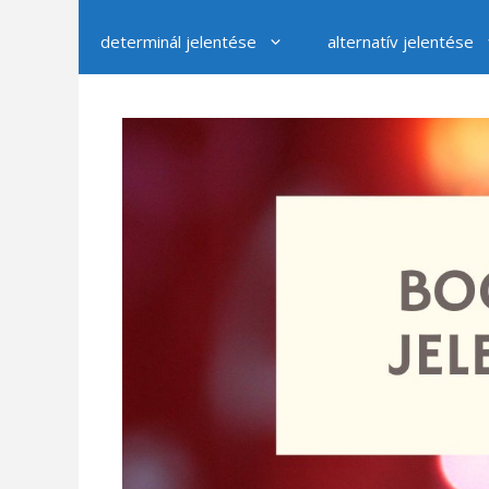
determinál jelentése
alternatív jelentése