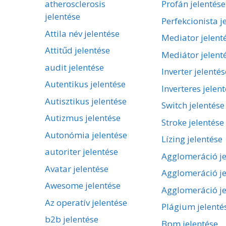
atherosclerosis
Profán jelentése
jelentése
Perfekcionista j
Attila név jelentése
Mediator jelent
Attitűd jelentése
Mediátor jelent
audit jelentése
Inverter jelentés
Autentikus jelentése
Inverteres jelen
Autisztikus jelentése
Switch jelentése
Autizmus jelentése
Stroke jelentése
Autonómia jelentése
Lízing jelentése
autoriter jelentése
Agglomeráció je
Avatar jelentése
Agglomeráció je
Awesome jelentése
Agglomeráció je
Az operatív jelentése
Plágium jelenté
b2b jelentése
Bpm jelentése