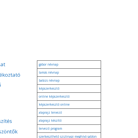
zat
gábor névnap
tamás névnap
ékoztató
balázs névnap
ő
képszerkesztő
online képszerkesztő
képszerkesztő online
alaprajz tervező
zítés
alaprajz készítő
tervező program
szöntők
szerkeszthető szülinapi meghívó sablon