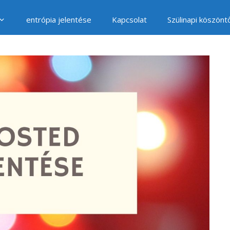
entrópia jelentése
Kapcsolat
Szülinapi köszönt