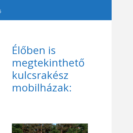
ő
Élőben is
megtekinthető
kulcsrakész
mobilházak: