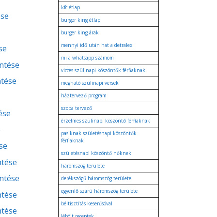
kfc étlap
ése
burger king étlap
burger king árak
mennyi idő után hat a detralex
se
mi a whatsapp számom
entése
vicces szülinapi köszöntők férfiaknak
ntése
megható szülinapi versek
háztervező program
szoba tervező
ése
érzelmes szülinapi köszöntő férfiaknak
e
pasiknak születésnapi köszöntők
férfiaknak
se
születésnapi köszöntő nőknek
ntése
háromszög területe
entése
derékszögű háromszög területe
egyenlő szárú háromszög területe
ntése
béltisztítás keserűsóval
ntése
léböjt receptek