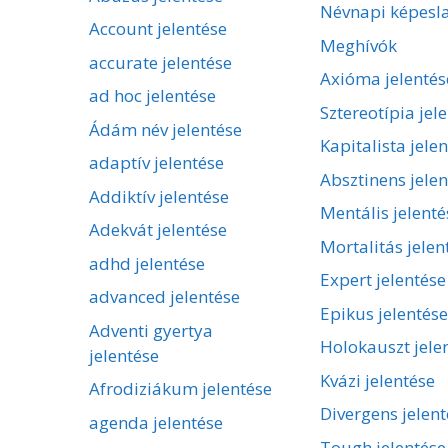
Névnapi képesl
Account jelentése
Meghívók
accurate jelentése
Axióma jelentés
ad hoc jelentése
Sztereotípia jel
Ádám név jelentése
Kapitalista jele
adaptív jelentése
Absztinens jelen
Addiktív jelentése
Mentális jelenté
Adekvát jelentése
Mortalitás jelen
adhd jelentése
Expert jelentése
advanced jelentése
Epikus jelentése
Adventi gyertya
Holokauszt jele
jelentése
Kvázi jelentése
Afrodiziákum jelentése
Divergens jelent
agenda jelentése
Tough jelentése