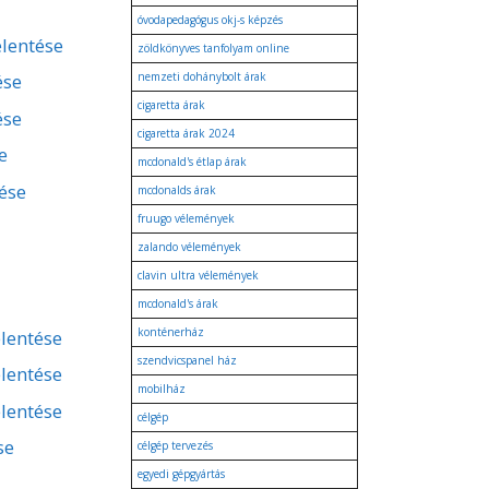
óvodapedagógus okj-s képzés
elentése
zöldkönyves tanfolyam online
ése
nemzeti dohánybolt árak
cigaretta árak
ése
cigaretta árak 2024
e
mcdonald's étlap árak
tése
mcdonalds árak
fruugo vélemények
zalando vélemények
clavin ultra vélemények
mcdonald's árak
konténerház
lentése
szendvicspanel ház
lentése
mobilház
lentése
célgép
se
célgép tervezés
egyedi gépgyártás