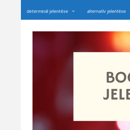
determinál jelentése
alternatív jelentése