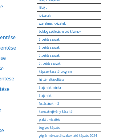
se
léböjt
idézetek
szerelmes idézetek
boldog születésnapot kívánok
lentése
5 betűs szavak
lentése
6 betűs szavak
ötbetűs szavak
ése
öt betűs szavak
se
képszerkesztő program
lentése
háttér eltávolítása
tése
árajánlat minta
árajánlat
festés árak m2
e
keresztrejtvény készítő
plakát készítés
baglyos képzés
se
gépjárművezető szakoktató képzés 2024