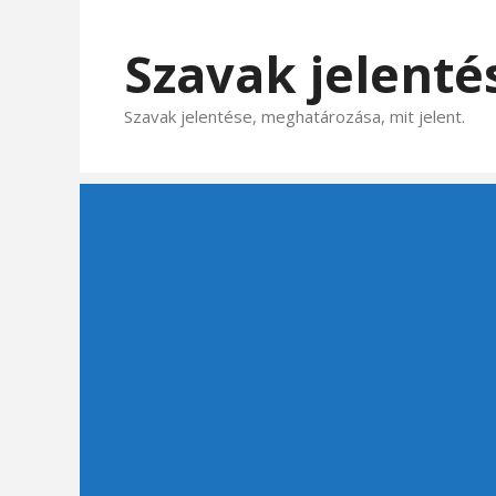
Kilépés
a
Szavak jelenté
tartalomba
Szavak jelentése, meghatározása, mit jelent.