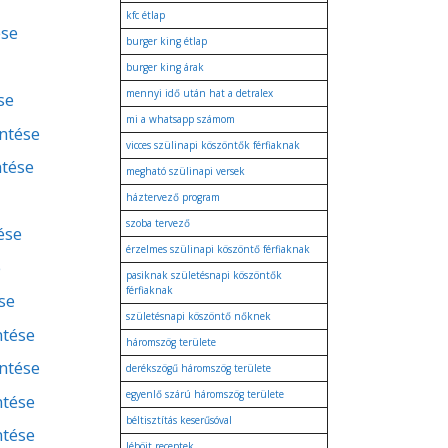
kfc étlap
ése
burger king étlap
burger king árak
mennyi idő után hat a detralex
se
mi a whatsapp számom
entése
vicces szülinapi köszöntők férfiaknak
ntése
megható szülinapi versek
háztervező program
szoba tervező
ése
érzelmes szülinapi köszöntő férfiaknak
e
pasiknak születésnapi köszöntők
férfiaknak
se
születésnapi köszöntő nőknek
ntése
háromszög területe
entése
derékszögű háromszög területe
egyenlő szárú háromszög területe
ntése
béltisztítás keserűsóval
ntése
léböjt receptek