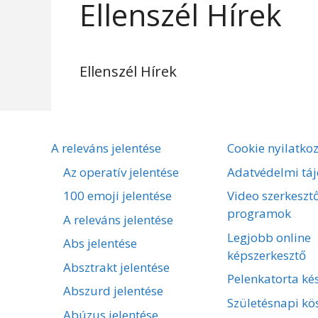
Ellenszél Hírek
Ellenszél Hírek
A releváns jelentése
Cookie nyilatko
Az operatív jelentése
Adatvédelmi táj
100 emoji jelentése
Video szerkeszt
programok
A releváns jelentése
Legjobb online
Abs jelentése
képszerkesztő
Absztrakt jelentése
Pelenkatorta kés
Abszurd jelentése
Születésnapi kö
Abúzus jelentése