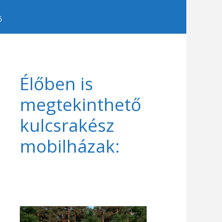
ő
Élőben is
megtekinthető
kulcsrakész
mobilházak: