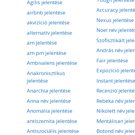
Agilis jelentése
Accuracy jelent
airbnb jelentése
Nexus jelentése
akvizíció jelentése
Noel név jelenté
alternatív jelentése
Szofisztikált jel
am jelentése
András név jele
am pm jelentése
Fair jelentése
Ambivalens jelentése
Expozíció jelent
Anakronisztikus
jelentése
Instant jelentés
Anarchia jelentése
Recenzió jelenté
Anna név jelentése
Rebeka név jele
Anomália jelentése
Nikolett név jel
antiszemita jelentése
Mentálisan jele
Antiszociális jelentése
Botond név jele