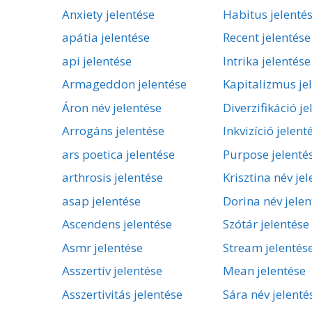
Anxiety jelentése
Habitus jelenté
apátia jelentése
Recent jelentése
api jelentése
Intrika jelentése
Armageddon jelentése
Kapitalizmus je
Áron név jelentése
Diverzifikáció je
Arrogáns jelentése
Inkvizíció jelent
ars poetica jelentése
Purpose jelenté
arthrosis jelentése
Krisztina név je
asap jelentése
Dorina név jelen
Ascendens jelentése
Szótár jelentése
Asmr jelentése
Stream jelentés
Asszertív jelentése
Mean jelentése
Asszertivitás jelentése
Sára név jelenté