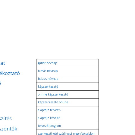
zat
gábor névnap
tamás névnap
ékoztató
balázs névnap
ő
képszerkesztő
online képszerkesztő
képszerkesztő online
alaprajz tervező
zítés
alaprajz készítő
tervező program
szöntők
szerkeszthető szülinapi meghívó sablon