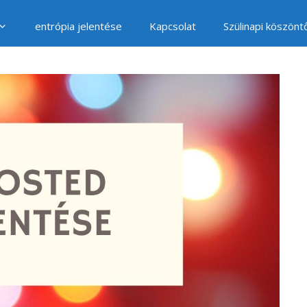
entrópia jelentése
Kapcsolat
Szülinapi köszönt