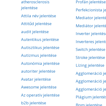
atherosclerosis
Profán jelentése
jelentése
Perfekcionista j
Attila név jelentése
Mediator jelent
Attitűd jelentése
Mediátor jelent
audit jelentése
Inverter jelentés
Autentikus jelentése
Inverteres jelen
Autisztikus jelentése
Switch jelentése
Autizmus jelentése
Stroke jelentése
Autonómia jelentése
Lízing jelentése
autoriter jelentése
Agglomeráció je
Avatar jelentése
Agglomeráció je
Awesome jelentése
Agglomeráció je
Az operatív jelentése
Plágium jelenté
b2b jelentése
Bpm jelentése