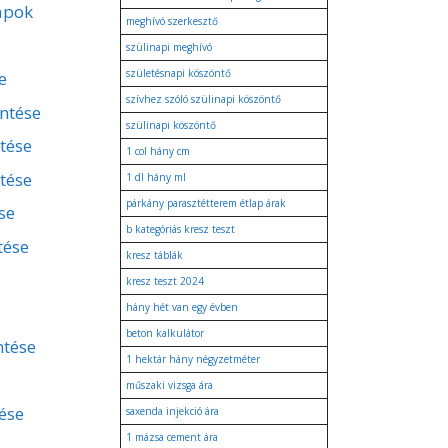
apok
meghívó szerkesztő
szülinapi meghívó
születésnapi köszöntő
e
szívhez szóló szülinapi köszöntő
entése
szülinapi köszöntő
ntése
1 col hány cm
tése
1 dl hány ml
párkány parasztétterem étlap árak
se
b kategóriás kresz teszt
tése
kresz táblák
kresz teszt 2024
hány hét van egy évben
beton kalkulátor
ntése
1 hektár hány négyzetméter
műszaki vizsga ára
ése
saxenda injekció ára
1 mázsa cement ára