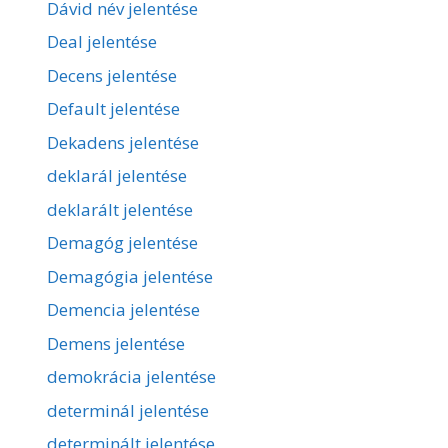
Dávid név jelentése
Deal jelentése
Decens jelentése
Default jelentése
Dekadens jelentése
deklarál jelentése
deklarált jelentése
Demagóg jelentése
Demagógia jelentése
Demencia jelentése
Demens jelentése
demokrácia jelentése
determinál jelentése
determinált jelentése