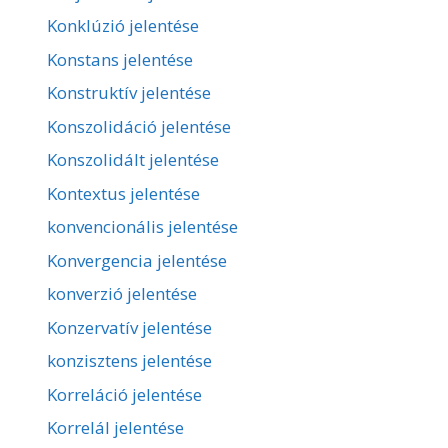
Konklúzió jelentése
Konstans jelentése
Konstruktív jelentése
Konszolidáció jelentése
Konszolidált jelentése
Kontextus jelentése
konvencionális jelentése
Konvergencia jelentése
konverzió jelentése
Konzervatív jelentése
konzisztens jelentése
Korreláció jelentése
Korrelál jelentése