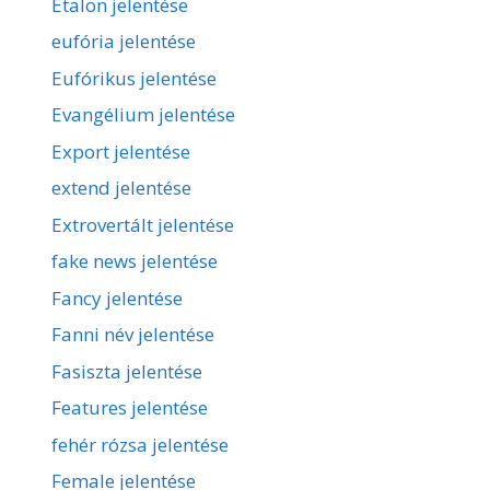
Etalon jelentése
eufória jelentése
Eufórikus jelentése
Evangélium jelentése
Export jelentése
extend jelentése
Extrovertált jelentése
fake news jelentése
Fancy jelentése
Fanni név jelentése
Fasiszta jelentése
Features jelentése
fehér rózsa jelentése
Female jelentése