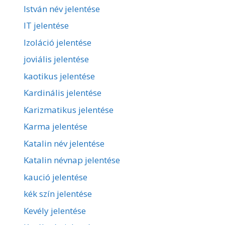
István név jelentése
IT jelentése
Izoláció jelentése
joviális jelentése
kaotikus jelentése
Kardinális jelentése
Karizmatikus jelentése
Karma jelentése
Katalin név jelentése
Katalin névnap jelentése
kaució jelentése
kék szín jelentése
Kevély jelentése