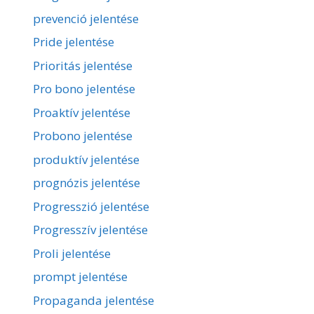
prevenció jelentése
Pride jelentése
Prioritás jelentése
Pro bono jelentése
Proaktív jelentése
Probono jelentése
produktív jelentése
prognózis jelentése
Progresszió jelentése
Progresszív jelentése
Proli jelentése
prompt jelentése
Propaganda jelentése