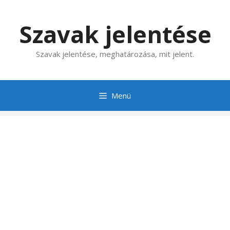
Kilépés
a
Szavak jelentése
tartalomba
Szavak jelentése, meghatározása, mit jelent.
Menü