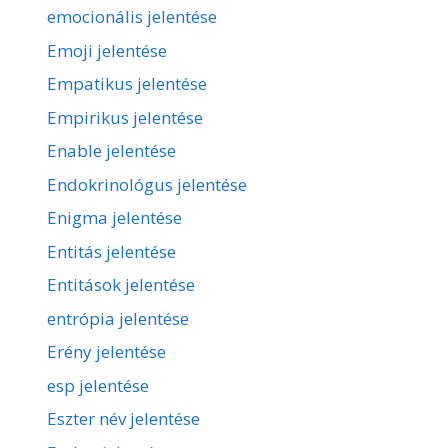
emocionális jelentése
Emoji jelentése
Empatikus jelentése
Empirikus jelentése
Enable jelentése
Endokrinológus jelentése
Enigma jelentése
Entitás jelentése
Entitások jelentése
entrópia jelentése
Erény jelentése
esp jelentése
Eszter név jelentése