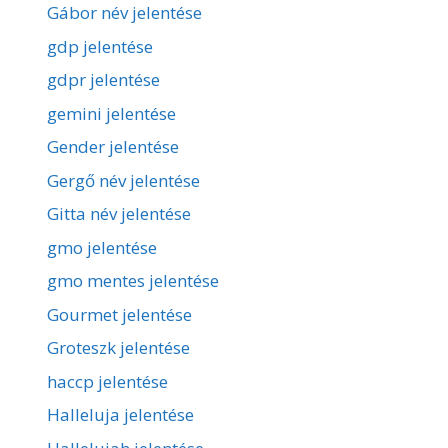
Gábor név jelentése
gdp jelentése
gdpr jelentése
gemini jelentése
Gender jelentése
Gergő név jelentése
Gitta név jelentése
gmo jelentése
gmo mentes jelentése
Gourmet jelentése
Groteszk jelentése
haccp jelentése
Halleluja jelentése