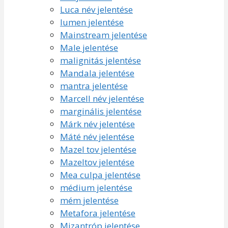
Luca név jelentése
lumen jelentése
Mainstream jelentése
Male jelentése
malignitás jelentése
Mandala jelentése
mantra jelentése
Marcell név jelentése
marginális jelentése
Márk név jelentése
Máté név jelentése
Mazel tov jelentése
Mazeltov jelentése
Mea culpa jelentése
médium jelentése
mém jelentése
Metafora jelentése
Mizantróp jelentése