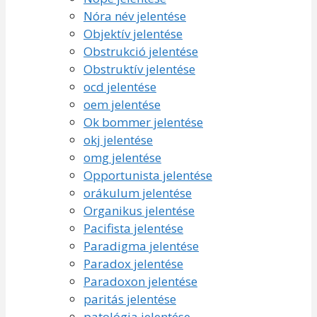
Nóra név jelentése
Objektív jelentése
Obstrukció jelentése
Obstruktív jelentése
ocd jelentése
oem jelentése
Ok bommer jelentése
okj jelentése
omg jelentése
Opportunista jelentése
orákulum jelentése
Organikus jelentése
Pacifista jelentése
Paradigma jelentése
Paradox jelentése
Paradoxon jelentése
paritás jelentése
patológia jelentése