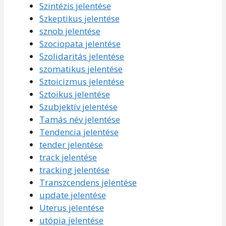
Szintézis jelentése
Szkeptikus jelentése
sznob jelentése
Szociopata jelentése
Szolidaritás jelentése
szomatikus jelentése
Sztoicizmus jelentése
Sztoikus jelentése
Szubjektív jelentése
Tamás név jelentése
Tendencia jelentése
tender jelentése
track jelentése
tracking jelentése
Transzcendens jelentése
update jelentése
Uterus jelentése
utópia jelentése