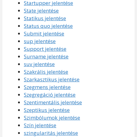
Startupper jelentése
State jelentése
Statikus jelentése
Status quo jelentése
Submit jelentése
sup jelentése
Support jelentése
Surname jelentése
suv jelentése
Szakrális jelentése
Szarkasztikus jelentése
Szegmens jelentése
Szegregáció jelentése
Szentimentális jelentése
Szeptikus jelentése
Szimbólumok jelentése
Szín jelentése
szingularitás jelentése