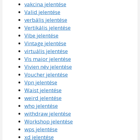
vakcina jelentése
Valid jelentése
verbális jelentése
Vertikális jelentése
Vibe jelentése
Vintage jelentése
virtuális jelentése
Vis maior jelentése
Vivien név jelentése
Voucher jelentése
Vpn jelentése
Waist jelentése
weird jelentése
who jelentése
withdraw jelentése
Workshop jelentése
wps jelentése
xd jelentése