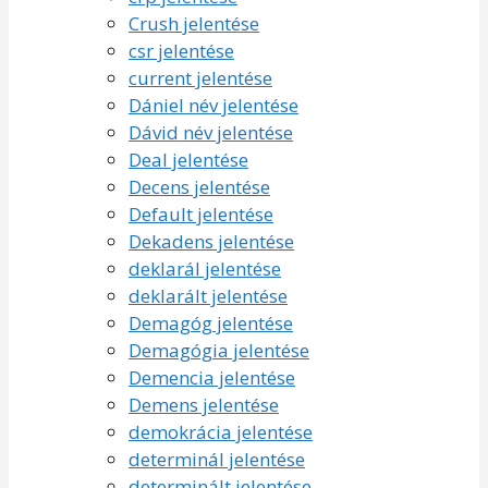
Crush jelentése
csr jelentése
current jelentése
Dániel név jelentése
Dávid név jelentése
Deal jelentése
Decens jelentése
Default jelentése
Dekadens jelentése
deklarál jelentése
deklarált jelentése
Demagóg jelentése
Demagógia jelentése
Demencia jelentése
Demens jelentése
demokrácia jelentése
determinál jelentése
determinált jelentése