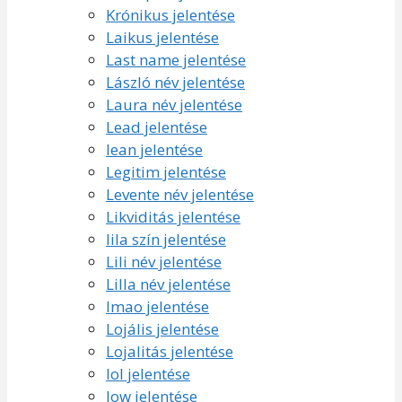
Krónikus jelentése
Laikus jelentése
Last name jelentése
László név jelentése
Laura név jelentése
Lead jelentése
lean jelentése
Legitim jelentése
Levente név jelentése
Likviditás jelentése
lila szín jelentése
Lili név jelentése
Lilla név jelentése
lmao jelentése
Lojális jelentése
Lojalitás jelentése
lol jelentése
low jelentése