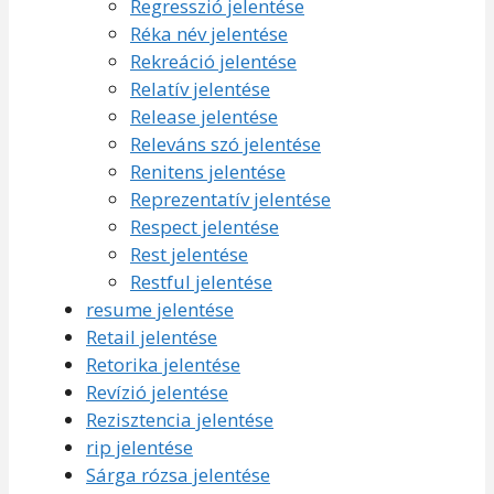
Regresszió jelentése
Réka név jelentése
Rekreáció jelentése
Relatív jelentése
Release jelentése
Releváns szó jelentése
Renitens jelentése
Reprezentatív jelentése
Respect jelentése
Rest jelentése
Restful jelentése
resume jelentése
Retail jelentése
Retorika jelentése
Revízió jelentése
Rezisztencia jelentése
rip jelentése
Sárga rózsa jelentése