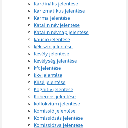
Kardinális jelentése
Karizmatikus jelentése
Karma jelentése
Katalin név jelentése
Katalin névnap jelentése
kaució jelentése
kék szín jelentése
Kevély jelentése
Kevélység jelentése
kft jelentése
kkv jelentése
Klisé jelentése
Kognitív jelentése
Koherens jelentése
kollokvium jelentése
Komissió jelentése
Komissiózás jelentése
Komissiózva jelentése