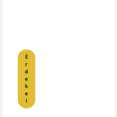
É
r
d
e
k
e
l