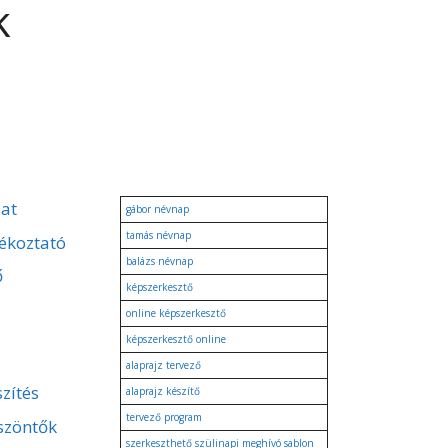
k
zat
gábor névnap
tamás névnap
ékoztató
balázs névnap
ő
képszerkesztő
online képszerkesztő
képszerkesztő online
alaprajz tervező
zítés
alaprajz készítő
tervező program
szöntők
szerkeszthető szülinapi meghívó sablon