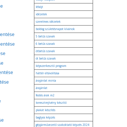
se
léböjt
idézetek
szerelmes idézetek
boldog születésnapot kívánok
lentése
5 betűs szavak
lentése
6 betűs szavak
ötbetűs szavak
ése
öt betűs szavak
se
képszerkesztő program
lentése
háttér eltávolítása
tése
árajánlat minta
árajánlat
festés árak m2
e
keresztrejtvény készítő
plakát készítés
baglyos képzés
se
gépjárművezető szakoktató képzés 2024