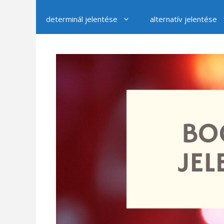
determinál jelentése
alternatív jelentése