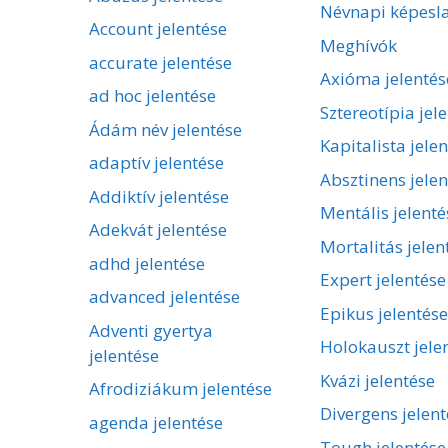
Névnapi képesl
Account jelentése
Meghívók
accurate jelentése
Axióma jelentés
ad hoc jelentése
Sztereotípia jel
Ádám név jelentése
Kapitalista jele
adaptív jelentése
Absztinens jelen
Addiktív jelentése
Mentális jelenté
Adekvát jelentése
Mortalitás jelen
adhd jelentése
Expert jelentése
advanced jelentése
Epikus jelentése
Adventi gyertya
Holokauszt jele
jelentése
Kvázi jelentése
Afrodiziákum jelentése
Divergens jelent
agenda jelentése
Tough jelentése