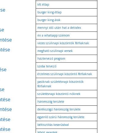
kfc étlap
ése
burger king étlap
burger king árak
mennyi idő után hat a detralex
se
mi a whatsapp számom
entése
vicces szülinapi köszöntők férfiaknak
ntése
megható szülinapi versek
háztervező program
szoba tervező
ése
érzelmes szülinapi köszöntő férfiaknak
e
pasiknak születésnapi köszöntők
férfiaknak
se
születésnapi köszöntő nőknek
ntése
háromszög területe
entése
derékszögű háromszög területe
egyenlő szárú háromszög területe
ntése
béltisztítás keserűsóval
ntése
léböjt receptek