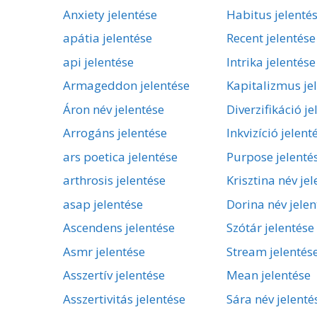
Anxiety jelentése
Habitus jelenté
apátia jelentése
Recent jelentése
api jelentése
Intrika jelentése
Armageddon jelentése
Kapitalizmus je
Áron név jelentése
Diverzifikáció je
Arrogáns jelentése
Inkvizíció jelent
ars poetica jelentése
Purpose jelenté
arthrosis jelentése
Krisztina név je
asap jelentése
Dorina név jelen
Ascendens jelentése
Szótár jelentése
Asmr jelentése
Stream jelentés
Asszertív jelentése
Mean jelentése
Asszertivitás jelentése
Sára név jelenté