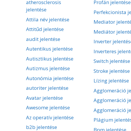
atherosclerosis
Profán jelentése
jelentése
Perfekcionista j
Attila név jelentése
Mediator jelent
Attitűd jelentése
Mediátor jelent
audit jelentése
Inverter jelentés
Autentikus jelentése
Inverteres jelen
Autisztikus jelentése
Switch jelentése
Autizmus jelentése
Stroke jelentése
Autonómia jelentése
Lízing jelentése
autoriter jelentése
Agglomeráció je
Avatar jelentése
Agglomeráció je
Awesome jelentése
Agglomeráció je
Az operatív jelentése
Plágium jelenté
b2b jelentése
Bpm jelentése