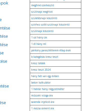
apok
meghívó szerkesztő
szülinapi meghívó
születésnapi köszöntő
e
szívhez szóló szülinapi köszöntő
entése
szülinapi köszöntő
ntése
1 col hány cm
tése
1 dl hány ml
párkány parasztétterem étlap árak
se
b kategóriás kresz teszt
tése
kresz táblák
kresz teszt 2024
hány hét van egy évben
beton kalkulátor
ntése
1 hektár hány négyzetméter
műszaki vizsga ára
ése
saxenda injekció ára
1 mázsa cement ára