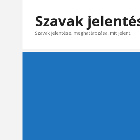
Kilépés
a
Szavak jelenté
tartalomba
Szavak jelentése, meghatározása, mit jelent.