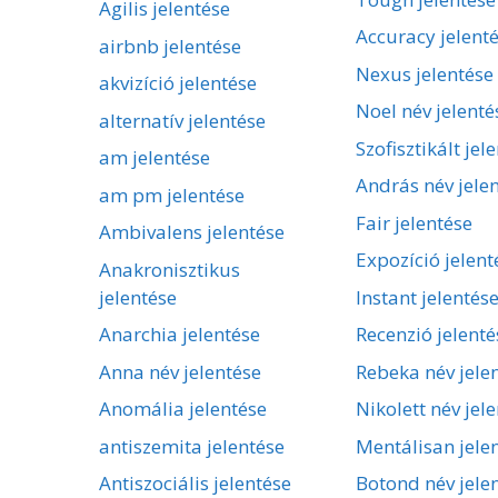
Agilis jelentése
Accuracy jelent
airbnb jelentése
Nexus jelentése
akvizíció jelentése
Noel név jelenté
alternatív jelentése
Szofisztikált jel
am jelentése
András név jele
am pm jelentése
Fair jelentése
Ambivalens jelentése
Expozíció jelent
Anakronisztikus
jelentése
Instant jelentés
Anarchia jelentése
Recenzió jelenté
Anna név jelentése
Rebeka név jele
Anomália jelentése
Nikolett név jel
antiszemita jelentése
Mentálisan jele
Antiszociális jelentése
Botond név jele