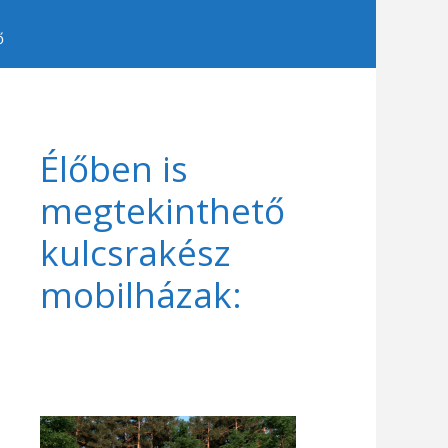
ő
Élőben is
megtekinthető
kulcsrakész
mobilházak: