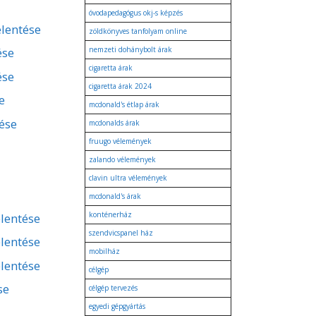
óvodapedagógus okj-s képzés
elentése
zöldkönyves tanfolyam online
ése
nemzeti dohánybolt árak
cigaretta árak
ése
cigaretta árak 2024
e
mcdonald's étlap árak
tése
mcdonalds árak
fruugo vélemények
zalando vélemények
clavin ultra vélemények
mcdonald's árak
konténerház
lentése
szendvicspanel ház
lentése
mobilház
lentése
célgép
se
célgép tervezés
egyedi gépgyártás