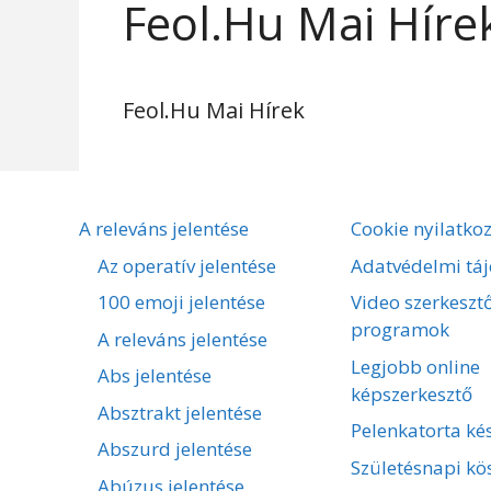
Feol.Hu Mai Híre
Feol.Hu Mai Hírek
A releváns jelentése
Cookie nyilatko
Az operatív jelentése
Adatvédelmi táj
100 emoji jelentése
Video szerkeszt
programok
A releváns jelentése
Legjobb online
Abs jelentése
képszerkesztő
Absztrakt jelentése
Pelenkatorta kés
Abszurd jelentése
Születésnapi kö
Abúzus jelentése