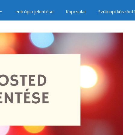
entrópia jelentése
Kapcsolat
Szülinapi köszönt