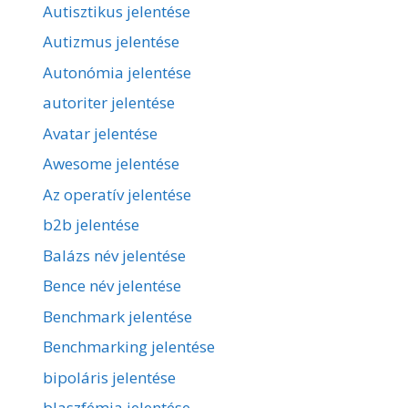
Autisztikus jelentése
Autizmus jelentése
Autonómia jelentése
autoriter jelentése
Avatar jelentése
Awesome jelentése
Az operatív jelentése
b2b jelentése
Balázs név jelentése
Bence név jelentése
Benchmark jelentése
Benchmarking jelentése
bipoláris jelentése
blaszfémia jelentése