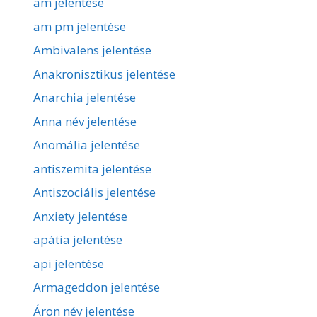
am jelentése
am pm jelentése
Ambivalens jelentése
Anakronisztikus jelentése
Anarchia jelentése
Anna név jelentése
Anomália jelentése
antiszemita jelentése
Antiszociális jelentése
Anxiety jelentése
apátia jelentése
api jelentése
Armageddon jelentése
Áron név jelentése