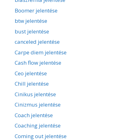
Boomer jelentése
btw jelentése
bust jelentése
canceled jelentése
Carpe diem jelentése
Cash flow jelentése
Ceo jelentése
Chill jelentése
Cinikus jelentése
Cinizmus jelentése
Coach jelentése
Coaching jelentése
Coming out jelentése