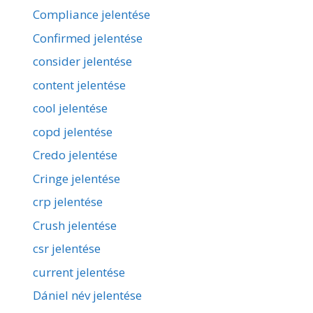
Compliance jelentése
Confirmed jelentése
consider jelentése
content jelentése
cool jelentése
copd jelentése
Credo jelentése
Cringe jelentése
crp jelentése
Crush jelentése
csr jelentése
current jelentése
Dániel név jelentése