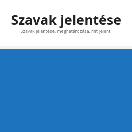
Kilépés
a
Szavak jelentése
tartalomba
Szavak jelentése, meghatározása, mit jelent.