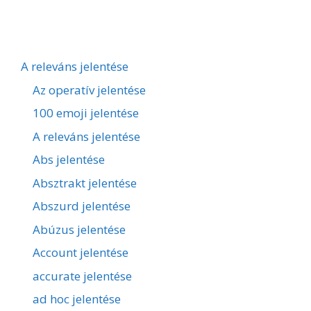
A releváns jelentése
Az operatív jelentése
100 emoji jelentése
A releváns jelentése
Abs jelentése
Absztrakt jelentése
Abszurd jelentése
Abúzus jelentése
Account jelentése
accurate jelentése
ad hoc jelentése