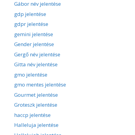
Gábor név jelentése
gdp jelentése
gdpr jelentése
gemini jelentése
Gender jelentése
Gergő név jelentése
Gitta név jelentése
gmo jelentése
gmo mentes jelentése
Gourmet jelentése
Groteszk jelentése
haccp jelentése
Halleluja jelentése