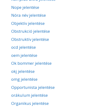
Nope jelentése
Nóra név jelentése
Objektív jelentése
Obstrukció jelentése
Obstruktív jelentése
ocd jelentése
oem jelentése
Ok bommer jelentése
okj jelentése
omg jelentése
Opportunista jelentése
orákulum jelentése
Organikus jelentése