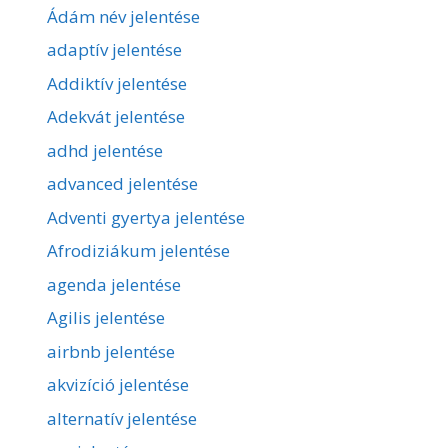
Ádám név jelentése
adaptív jelentése
Addiktív jelentése
Adekvát jelentése
adhd jelentése
advanced jelentése
Adventi gyertya jelentése
Afrodiziákum jelentése
agenda jelentése
Agilis jelentése
airbnb jelentése
akvizíció jelentése
alternatív jelentése