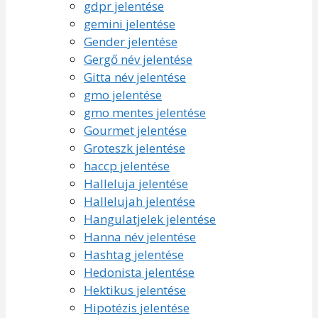
gdpr jelentése
gemini jelentése
Gender jelentése
Gergő név jelentése
Gitta név jelentése
gmo jelentése
gmo mentes jelentése
Gourmet jelentése
Groteszk jelentése
haccp jelentése
Halleluja jelentése
Hallelujah jelentése
Hangulatjelek jelentése
Hanna név jelentése
Hashtag jelentése
Hedonista jelentése
Hektikus jelentése
Hipotézis jelentése