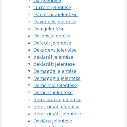
csr jelentése
current jelentése
Dániel név jelentése
Dávid név jelentése
Deal jelentése
Decens jelentése
Default jelentése
Dekadens jelentése
deklarál jelentése
deklarált jelentése
Demagóg jelentése
Demagógia jelentése
Demencia jelentése
Demens jelentése
demokrácia jelentése
determinál jelentése
determinált jelentése
Deviáns jelentése