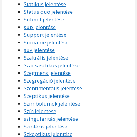
Statikus jelentése
Status quo jelentése
Submit jelentése
sup jelentése
Support jelentése
Surname jelentése
suv jelentése
Szakrális jelentése
Szarkasztikus jelentése
Szegmens jelentése
Szegregáció jelentése
Szentimentális jelentése
Szeptikus jelentése
Szimbólumok jelentése
Szín jelentése
szingularitás jelentése
Szintézis jelentése
Szkeptikus jelentése