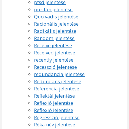
ptsd jelentése
puritán jelentése
Quo vadis jelentése
Racionális jelentése
Radikális jelentése
Random jelentése
Receive jelentése
Received jelentése
recently jelentése
Recesszió jelentése
redundancia jelentése
Redundáns jelentése
Referencia jelentése
Reflektál jelentése
Reflexió jelentése
Reflexió jelentése
Regresszió jelentése
Réka név jelentése