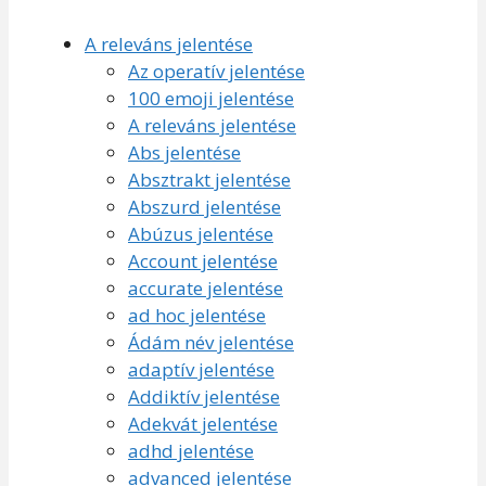
A releváns jelentése
Az operatív jelentése
100 emoji jelentése
A releváns jelentése
Abs jelentése
Absztrakt jelentése
Abszurd jelentése
Abúzus jelentése
Account jelentése
accurate jelentése
ad hoc jelentése
Ádám név jelentése
adaptív jelentése
Addiktív jelentése
Adekvát jelentése
adhd jelentése
advanced jelentése