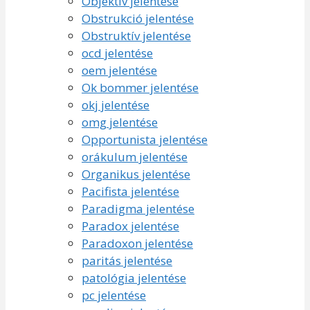
Objektív jelentése
Obstrukció jelentése
Obstruktív jelentése
ocd jelentése
oem jelentése
Ok bommer jelentése
okj jelentése
omg jelentése
Opportunista jelentése
orákulum jelentése
Organikus jelentése
Pacifista jelentése
Paradigma jelentése
Paradox jelentése
Paradoxon jelentése
paritás jelentése
patológia jelentése
pc jelentése