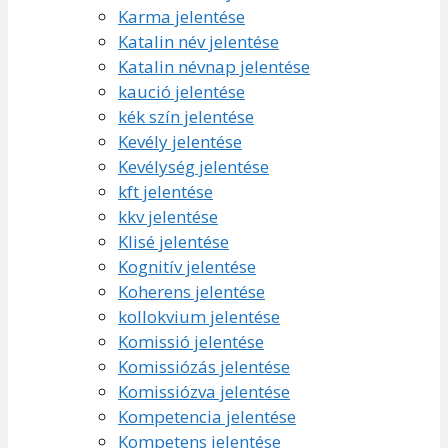
Karma jelentése
Katalin név jelentése
Katalin névnap jelentése
kaució jelentése
kék szín jelentése
Kevély jelentése
Kevélység jelentése
kft jelentése
kkv jelentése
Klisé jelentése
Kognitív jelentése
Koherens jelentése
kollokvium jelentése
Komissió jelentése
Komissiózás jelentése
Komissiózva jelentése
Kompetencia jelentése
Kompetens jelentése