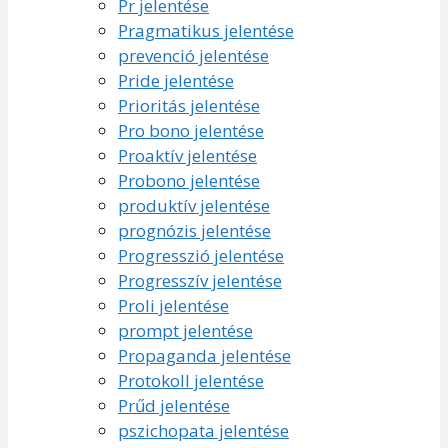
Pr jelentése
Pragmatikus jelentése
prevenció jelentése
Pride jelentése
Prioritás jelentése
Pro bono jelentése
Proaktív jelentése
Probono jelentése
produktív jelentése
prognózis jelentése
Progresszió jelentése
Progresszív jelentése
Proli jelentése
prompt jelentése
Propaganda jelentése
Protokoll jelentése
Prűd jelentése
pszichopata jelentése