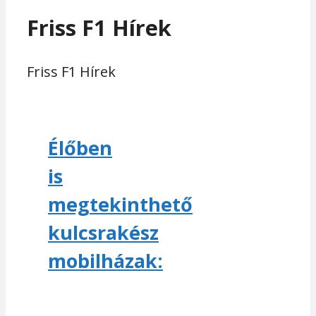
Friss F1 Hírek
Friss F1 Hírek
Élőben
is
megtekinthető
kulcsrakész
mobilházak: