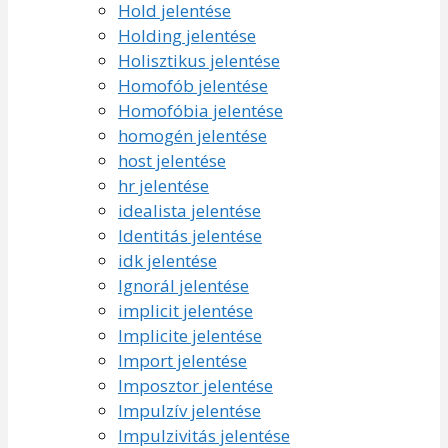
Hold jelentése
Holding jelentése
Holisztikus jelentése
Homofób jelentése
Homofóbia jelentése
homogén jelentése
host jelentése
hr jelentése
idealista jelentése
Identitás jelentése
idk jelentése
Ignorál jelentése
implicit jelentése
Implicite jelentése
Import jelentése
Imposztor jelentése
Impulzív jelentése
Impulzivitás jelentése