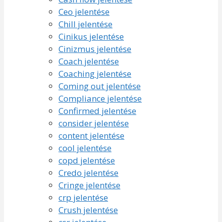
Ceo jelentése
Chill jelentése
Cinikus jelentése
Cinizmus jelentése
Coach jelentése
Coaching jelentése
Coming out jelentése
Compliance jelentése
Confirmed jelentése
consider jelentése
content jelentése
cool jelentése
copd jelentése
Credo jelentése
Cringe jelentése
crp jelentése
Crush jelentése