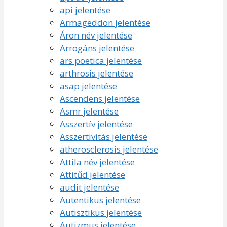
api jelentése
Armageddon jelentése
Áron név jelentése
Arrogáns jelentése
ars poetica jelentése
arthrosis jelentése
asap jelentése
Ascendens jelentése
Asmr jelentése
Asszertív jelentése
Asszertivitás jelentése
atherosclerosis jelentése
Attila név jelentése
Attitűd jelentése
audit jelentése
Autentikus jelentése
Autisztikus jelentése
Autizmus jelentése