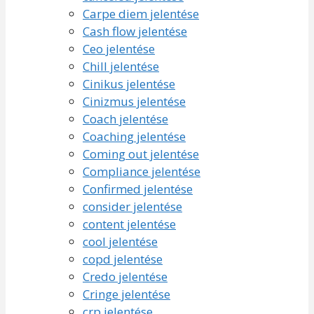
Carpe diem jelentése
Cash flow jelentése
Ceo jelentése
Chill jelentése
Cinikus jelentése
Cinizmus jelentése
Coach jelentése
Coaching jelentése
Coming out jelentése
Compliance jelentése
Confirmed jelentése
consider jelentése
content jelentése
cool jelentése
copd jelentése
Credo jelentése
Cringe jelentése
crp jelentése