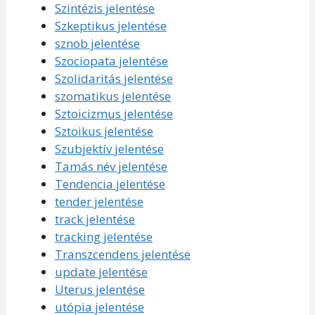
Szintézis jelentése
Szkeptikus jelentése
sznob jelentése
Szociopata jelentése
Szolidaritás jelentése
szomatikus jelentése
Sztoicizmus jelentése
Sztoikus jelentése
Szubjektív jelentése
Tamás név jelentése
Tendencia jelentése
tender jelentése
track jelentése
tracking jelentése
Transzcendens jelentése
update jelentése
Uterus jelentése
utópia jelentése