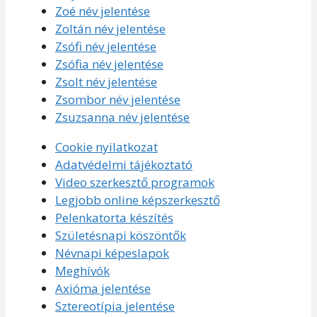
Zoé név jelentése
Zoltán név jelentése
Zsófi név jelentése
Zsófia név jelentése
Zsolt név jelentése
Zsombor név jelentése
Zsuzsanna név jelentése
Cookie nyilatkozat
Adatvédelmi tájékoztató
Video szerkesztő programok
Legjobb online képszerkesztő
Pelenkatorta készítés
Születésnapi köszöntők
Névnapi képeslapok
Meghívók
Axióma jelentése
Sztereotípia jelentése