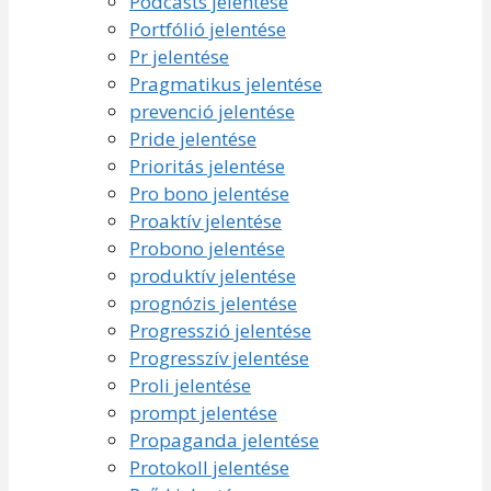
Podcasts jelentése
Portfólió jelentése
Pr jelentése
Pragmatikus jelentése
prevenció jelentése
Pride jelentése
Prioritás jelentése
Pro bono jelentése
Proaktív jelentése
Probono jelentése
produktív jelentése
prognózis jelentése
Progresszió jelentése
Progresszív jelentése
Proli jelentése
prompt jelentése
Propaganda jelentése
Protokoll jelentése