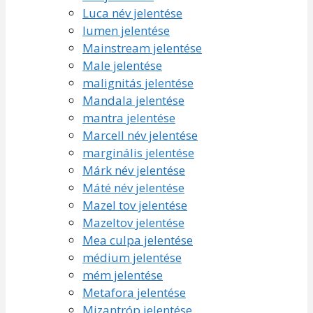
Luca név jelentése
lumen jelentése
Mainstream jelentése
Male jelentése
malignitás jelentése
Mandala jelentése
mantra jelentése
Marcell név jelentése
marginális jelentése
Márk név jelentése
Máté név jelentése
Mazel tov jelentése
Mazeltov jelentése
Mea culpa jelentése
médium jelentése
mém jelentése
Metafora jelentése
Mizantróp jelentése