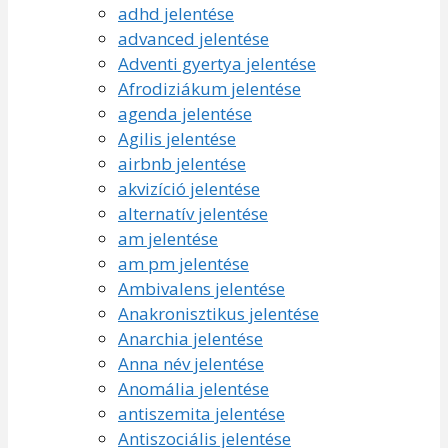
adhd jelentése
advanced jelentése
Adventi gyertya jelentése
Afrodiziákum jelentése
agenda jelentése
Agilis jelentése
airbnb jelentése
akvizíció jelentése
alternatív jelentése
am jelentése
am pm jelentése
Ambivalens jelentése
Anakronisztikus jelentése
Anarchia jelentése
Anna név jelentése
Anomália jelentése
antiszemita jelentése
Antiszociális jelentése