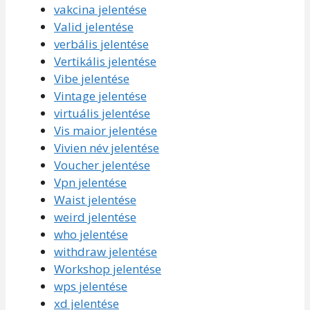
vakcina jelentése
Valid jelentése
verbális jelentése
Vertikális jelentése
Vibe jelentése
Vintage jelentése
virtuális jelentése
Vis maior jelentése
Vivien név jelentése
Voucher jelentése
Vpn jelentése
Waist jelentése
weird jelentése
who jelentése
withdraw jelentése
Workshop jelentése
wps jelentése
xd jelentése