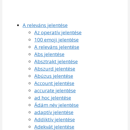
A releváns jelentése
Az operatív jelentése
100 emoji jelentése
A releváns jelentése
Abs jelentése
Absztrakt jelentése
Abszurd jelentése
Abúzus jelentése
Account jelentése
accurate jelentése
ad hoc jelentése
Ádám név jelentése
adaptív jelentése
Addiktív jelentése
Adekvát jelentése