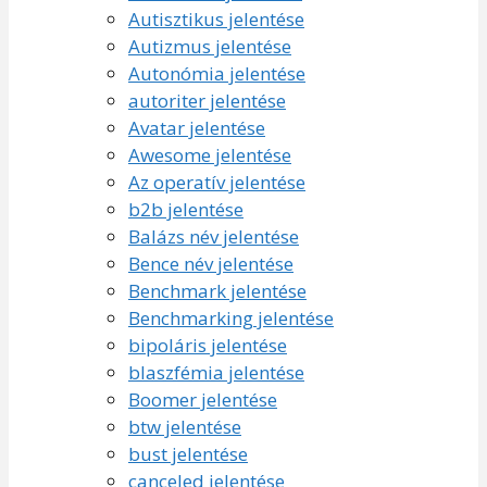
Autisztikus jelentése
Autizmus jelentése
Autonómia jelentése
autoriter jelentése
Avatar jelentése
Awesome jelentése
Az operatív jelentése
b2b jelentése
Balázs név jelentése
Bence név jelentése
Benchmark jelentése
Benchmarking jelentése
bipoláris jelentése
blaszfémia jelentése
Boomer jelentése
btw jelentése
bust jelentése
canceled jelentése