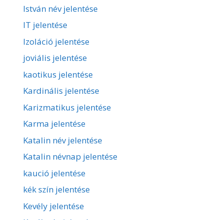
István név jelentése
IT jelentése
Izoláció jelentése
joviális jelentése
kaotikus jelentése
Kardinális jelentése
Karizmatikus jelentése
Karma jelentése
Katalin név jelentése
Katalin névnap jelentése
kaució jelentése
kék szín jelentése
Kevély jelentése