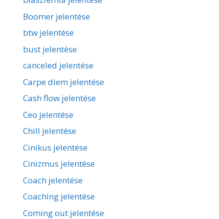
Boomer jelentése
btw jelentése
bust jelentése
canceled jelentése
Carpe diem jelentése
Cash flow jelentése
Ceo jelentése
Chill jelentése
Cinikus jelentése
Cinizmus jelentése
Coach jelentése
Coaching jelentése
Coming out jelentése