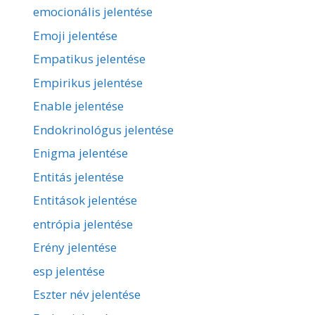
emocionális jelentése
Emoji jelentése
Empatikus jelentése
Empirikus jelentése
Enable jelentése
Endokrinológus jelentése
Enigma jelentése
Entitás jelentése
Entitások jelentése
entrópia jelentése
Erény jelentése
esp jelentése
Eszter név jelentése