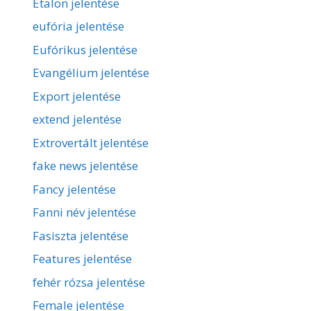
Etalon jelentése
eufória jelentése
Eufórikus jelentése
Evangélium jelentése
Export jelentése
extend jelentése
Extrovertált jelentése
fake news jelentése
Fancy jelentése
Fanni név jelentése
Fasiszta jelentése
Features jelentése
fehér rózsa jelentése
Female jelentése