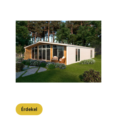
Érdekel