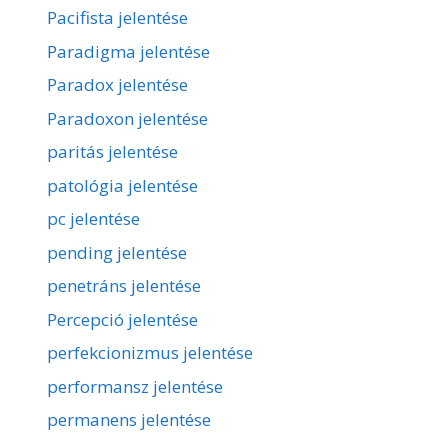
Pacifista jelentése
Paradigma jelentése
Paradox jelentése
Paradoxon jelentése
paritás jelentése
patológia jelentése
pc jelentése
pending jelentése
penetráns jelentése
Percepció jelentése
perfekcionizmus jelentése
performansz jelentése
permanens jelentése