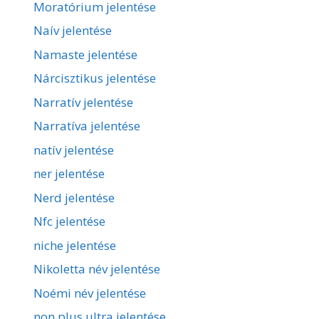
Moratórium jelentése
Naív jelentése
Namaste jelentése
Nárcisztikus jelentése
Narratív jelentése
Narratíva jelentése
natív jelentése
ner jelentése
Nerd jelentése
Nfc jelentése
niche jelentése
Nikoletta név jelentése
Noémi név jelentése
non plus ultra jelentése