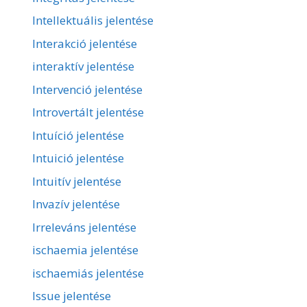
Intellektuális jelentése
Interakció jelentése
interaktív jelentése
Intervenció jelentése
Introvertált jelentése
Intuíció jelentése
Intuició jelentése
Intuitív jelentése
Invazív jelentése
Irreleváns jelentése
ischaemia jelentése
ischaemiás jelentése
Issue jelentése