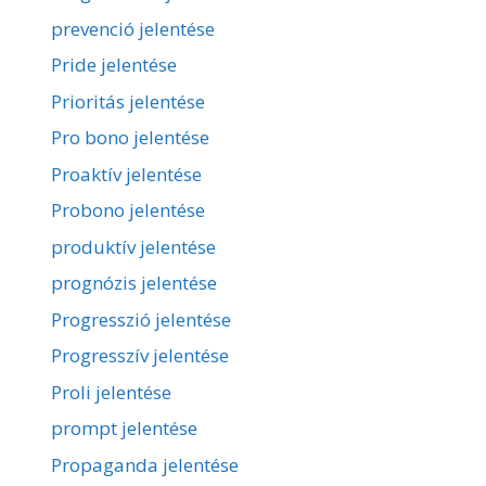
prevenció jelentése
Pride jelentése
Prioritás jelentése
Pro bono jelentése
Proaktív jelentése
Probono jelentése
produktív jelentése
prognózis jelentése
Progresszió jelentése
Progresszív jelentése
Proli jelentése
prompt jelentése
Propaganda jelentése