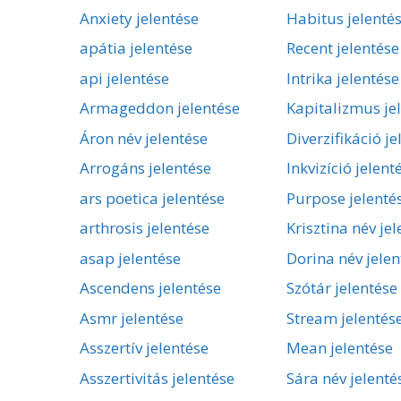
Anxiety jelentése
Habitus jelenté
apátia jelentése
Recent jelentése
api jelentése
Intrika jelentése
Armageddon jelentése
Kapitalizmus je
Áron név jelentése
Diverzifikáció je
Arrogáns jelentése
Inkvizíció jelent
ars poetica jelentése
Purpose jelenté
arthrosis jelentése
Krisztina név je
asap jelentése
Dorina név jelen
Ascendens jelentése
Szótár jelentése
Asmr jelentése
Stream jelentés
Asszertív jelentése
Mean jelentése
Asszertivitás jelentése
Sára név jelenté