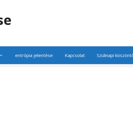
se
entrópia jelentése
Kapcsolat
Szülinapi köszönt