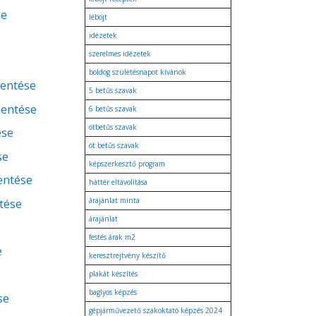
se
léböjt
idézetek
szerelmes idézetek
boldog születésnapot kívánok
lentése
5 betűs szavak
lentése
6 betűs szavak
ötbetűs szavak
ése
öt betűs szavak
se
képszerkesztő program
lentése
háttér eltávolítása
tése
árajánlat minta
árajánlat
festés árak m2
e
keresztrejtvény készítő
plakát készítés
baglyos képzés
se
gépjárművezető szakoktató képzés 2024