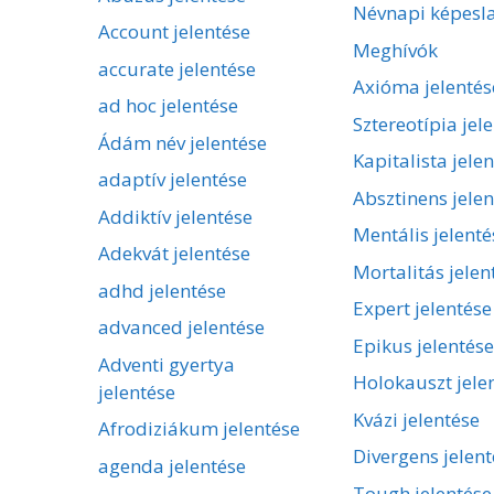
Névnapi képesl
Account jelentése
Meghívók
accurate jelentése
Axióma jelentés
ad hoc jelentése
Sztereotípia jel
Ádám név jelentése
Kapitalista jele
adaptív jelentése
Absztinens jelen
Addiktív jelentése
Mentális jelenté
Adekvát jelentése
Mortalitás jelen
adhd jelentése
Expert jelentése
advanced jelentése
Epikus jelentése
Adventi gyertya
Holokauszt jele
jelentése
Kvázi jelentése
Afrodiziákum jelentése
Divergens jelent
agenda jelentése
Tough jelentése