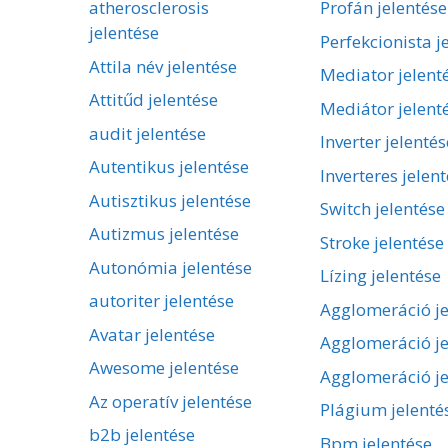
atherosclerosis
Profán jelentése
jelentése
Perfekcionista j
Attila név jelentése
Mediator jelent
Attitűd jelentése
Mediátor jelent
audit jelentése
Inverter jelentés
Autentikus jelentése
Inverteres jelen
Autisztikus jelentése
Switch jelentése
Autizmus jelentése
Stroke jelentése
Autonómia jelentése
Lízing jelentése
autoriter jelentése
Agglomeráció je
Avatar jelentése
Agglomeráció je
Awesome jelentése
Agglomeráció je
Az operatív jelentése
Plágium jelenté
b2b jelentése
Bpm jelentése