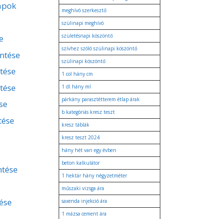
apok
meghívó szerkesztő
szülinapi meghívó
születésnapi köszöntő
e
szívhez szóló szülinapi köszöntő
entése
szülinapi köszöntő
ntése
1 col hány cm
tése
1 dl hány ml
párkány parasztétterem étlap árak
se
b kategóriás kresz teszt
tése
kresz táblák
kresz teszt 2024
hány hét van egy évben
beton kalkulátor
ntése
1 hektár hány négyzetméter
műszaki vizsga ára
ése
saxenda injekció ára
1 mázsa cement ára