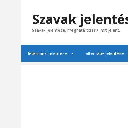
Kilépés
a
Szavak jelenté
tartalomba
Szavak jelentése, meghatározása, mit jelent.
determinál jelentése
alternatív jelentése