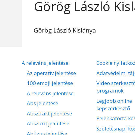
Görög László Kis
Görög László Kislánya
A releváns jelentése
Cookie nyilatko
Az operatív jelentése
Adatvédelmi táj
100 emoji jelentése
Video szerkeszt
programok
A releváns jelentése
Legjobb online
Abs jelentése
képszerkesztő
Absztrakt jelentése
Pelenkatorta kés
Abszurd jelentése
Születésnapi kö
Abúzus jelentése