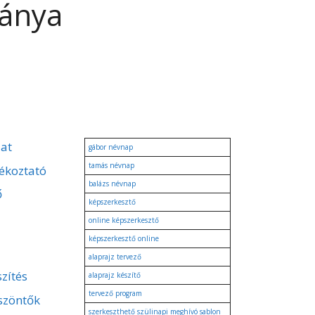
lánya
zat
gábor névnap
tamás névnap
ékoztató
balázs névnap
ő
képszerkesztő
online képszerkesztő
képszerkesztő online
alaprajz tervező
zítés
alaprajz készítő
tervező program
szöntők
szerkeszthető szülinapi meghívó sablon