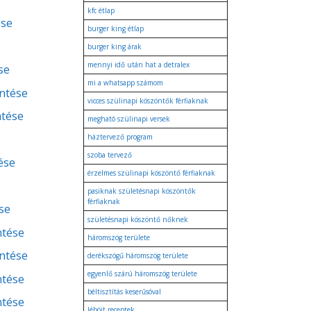
kfc étlap
ése
burger king étlap
burger king árak
mennyi idő után hat a detralex
se
mi a whatsapp számom
entése
vicces szülinapi köszöntők férfiaknak
ntése
megható szülinapi versek
háztervező program
szoba tervező
ése
érzelmes szülinapi köszöntő férfiaknak
e
pasiknak születésnapi köszöntők
férfiaknak
se
születésnapi köszöntő nőknek
ntése
háromszög területe
entése
derékszögű háromszög területe
egyenlő szárú háromszög területe
ntése
béltisztítás keserűsóval
ntése
léböjt receptek