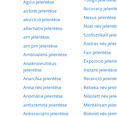
Agilis jelentése
Accuracy jelent
airbnb jelentése
Nexus jelentése
akvizíció jelentése
Noel név jelenté
alternatív jelentése
Szofisztikált jel
am jelentése
András név jele
am pm jelentése
Fair jelentése
Ambivalens jelentése
Expozíció jelent
Anakronisztikus
jelentése
Instant jelentés
Anarchia jelentése
Recenzió jelenté
Anna név jelentése
Rebeka név jele
Anomália jelentése
Nikolett név jel
antiszemita jelentése
Mentálisan jele
Antiszociális jelentése
Botond név jele