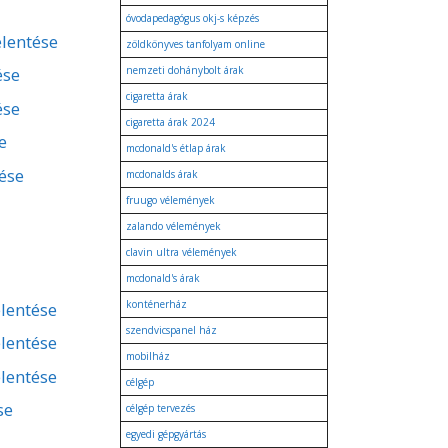
óvodapedagógus okj-s képzés
elentése
zöldkönyves tanfolyam online
ése
nemzeti dohánybolt árak
cigaretta árak
ése
cigaretta árak 2024
e
mcdonald's étlap árak
tése
mcdonalds árak
fruugo vélemények
zalando vélemények
clavin ultra vélemények
mcdonald's árak
konténerház
lentése
szendvicspanel ház
lentése
mobilház
lentése
célgép
se
célgép tervezés
egyedi gépgyártás