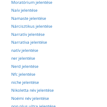
Moratórium jelentése
Naív jelentése
Namaste jelentése
Nárcisztikus jelentése
Narratív jelentése
Narratíva jelentése
natív jelentése
ner jelentése
Nerd jelentése
Nfc jelentése
niche jelentése
Nikoletta név jelentése
Noémi név jelentése
non plus ultra jelentése