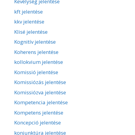
Kevélység jelentése
kft jelentése
kkv jelentése
Klisé jelentése
Kognitív jelentése
Koherens jelentése
kollokvium jelentése
Komissió jelentése
Komissiózás jelentése
Komissiózva jelentése
Kompetencia jelentése
Kompetens jelentése
Koncepció jelentése
konjunktúra jelentése