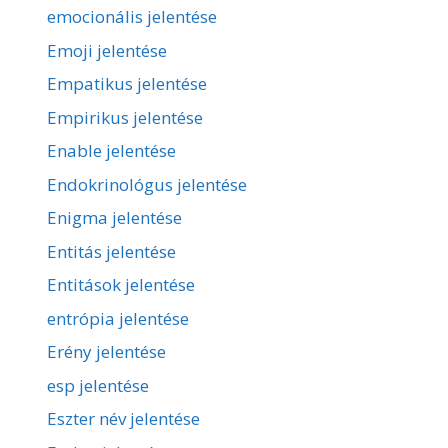
emocionális jelentése
Emoji jelentése
Empatikus jelentése
Empirikus jelentése
Enable jelentése
Endokrinológus jelentése
Enigma jelentése
Entitás jelentése
Entitások jelentése
entrópia jelentése
Erény jelentése
esp jelentése
Eszter név jelentése