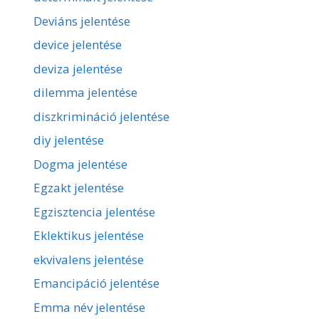
Deviáns jelentése
device jelentése
deviza jelentése
dilemma jelentése
diszkrimináció jelentése
diy jelentése
Dogma jelentése
Egzakt jelentése
Egzisztencia jelentése
Eklektikus jelentése
ekvivalens jelentése
Emancipáció jelentése
Emma név jelentése