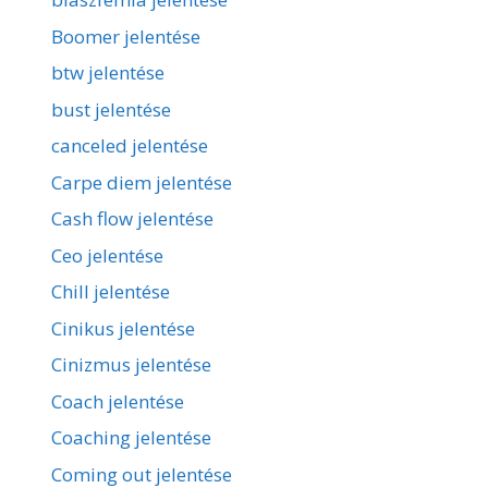
Boomer jelentése
btw jelentése
bust jelentése
canceled jelentése
Carpe diem jelentése
Cash flow jelentése
Ceo jelentése
Chill jelentése
Cinikus jelentése
Cinizmus jelentése
Coach jelentése
Coaching jelentése
Coming out jelentése