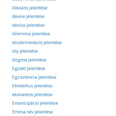
Deviáns jelentése
device jelentése
deviza jelentése
dilemma jelentése
diszkrimináció jelentése
diy jelentése
Dogma jelentése
Egzakt jelentése
Egzisztencia jelentése
Eklektikus jelentése
ekvivalens jelentése
Emancipáció jelentése
Emma név jelentése