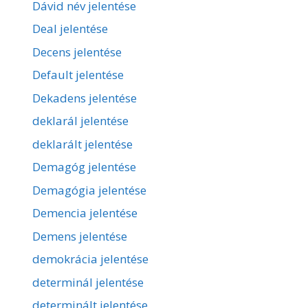
Dávid név jelentése
Deal jelentése
Decens jelentése
Default jelentése
Dekadens jelentése
deklarál jelentése
deklarált jelentése
Demagóg jelentése
Demagógia jelentése
Demencia jelentése
Demens jelentése
demokrácia jelentése
determinál jelentése
determinált jelentése