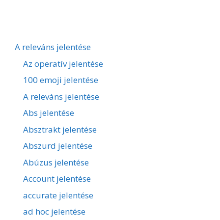
A releváns jelentése
Az operatív jelentése
100 emoji jelentése
A releváns jelentése
Abs jelentése
Absztrakt jelentése
Abszurd jelentése
Abúzus jelentése
Account jelentése
accurate jelentése
ad hoc jelentése