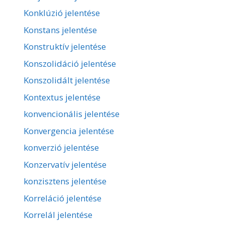
Konklúzió jelentése
Konstans jelentése
Konstruktív jelentése
Konszolidáció jelentése
Konszolidált jelentése
Kontextus jelentése
konvencionális jelentése
Konvergencia jelentése
konverzió jelentése
Konzervatív jelentése
konzisztens jelentése
Korreláció jelentése
Korrelál jelentése