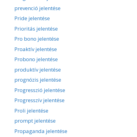
prevenció jelentése
Pride jelentése
Prioritás jelentése
Pro bono jelentése
Proaktív jelentése
Probono jelentése
produktív jelentése
prognózis jelentése
Progresszió jelentése
Progresszív jelentése
Proli jelentése
prompt jelentése
Propaganda jelentése