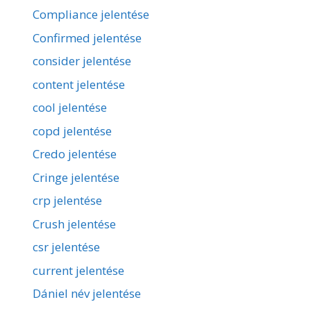
Compliance jelentése
Confirmed jelentése
consider jelentése
content jelentése
cool jelentése
copd jelentése
Credo jelentése
Cringe jelentése
crp jelentése
Crush jelentése
csr jelentése
current jelentése
Dániel név jelentése