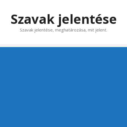
Kilépés
a
Szavak jelentése
tartalomba
Szavak jelentése, meghatározása, mit jelent.