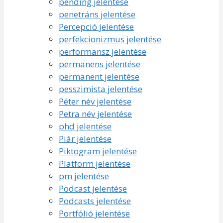
pending jelentése
penetráns jelentése
Percepció jelentése
perfekcionizmus jelentése
performansz jelentése
permanens jelentése
permanent jelentése
pesszimista jelentése
Péter név jelentése
Petra név jelentése
phd jelentése
Piár jelentése
Piktogram jelentése
Platform jelentése
pm jelentése
Podcast jelentése
Podcasts jelentése
Portfólió jelentése