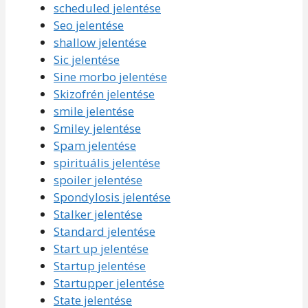
scheduled jelentése
Seo jelentése
shallow jelentése
Sic jelentése
Sine morbo jelentése
Skizofrén jelentése
smile jelentése
Smiley jelentése
Spam jelentése
spirituális jelentése
spoiler jelentése
Spondylosis jelentése
Stalker jelentése
Standard jelentése
Start up jelentése
Startup jelentése
Startupper jelentése
State jelentése