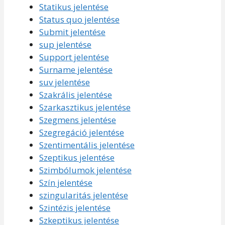
Statikus jelentése
Status quo jelentése
Submit jelentése
sup jelentése
Support jelentése
Surname jelentése
suv jelentése
Szakrális jelentése
Szarkasztikus jelentése
Szegmens jelentése
Szegregáció jelentése
Szentimentális jelentése
Szeptikus jelentése
Szimbólumok jelentése
Szín jelentése
szingularitás jelentése
Szintézis jelentése
Szkeptikus jelentése