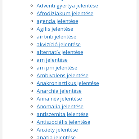
Adventi gyertya jelentése
Afrodiziákum jelentése
agenda jelentése
Agilis jelentése
airbnb jelentése
akvizíció jelentése
alternatív jelentése
am jelentése
am pm jelentése
Ambivalens jelentése
Anakronisztikus jelentése
Anarchia jelentése
Anna név jelentése
Anomália jelentése
antiszemita jelentése
Antiszociális jelentése
Anxiety jelentése
apátia jelentése