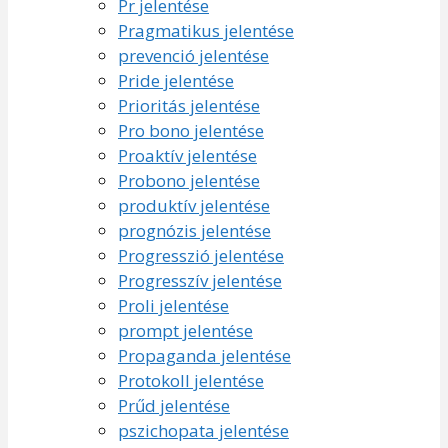
Pr jelentése
Pragmatikus jelentése
prevenció jelentése
Pride jelentése
Prioritás jelentése
Pro bono jelentése
Proaktív jelentése
Probono jelentése
produktív jelentése
prognózis jelentése
Progresszió jelentése
Progresszív jelentése
Proli jelentése
prompt jelentése
Propaganda jelentése
Protokoll jelentése
Prűd jelentése
pszichopata jelentése