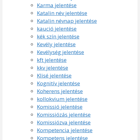
Karma jelentése
Katalin név jelentése
Katalin névnap jelentése
kaució jelentése
kék szín jelentése
Kevély jelentése
Kevélység jelentése
kft jelentése
kkv jelentése
Klisé jelentése
Kognitív jelentése
Koherens jelentése
kollokvium jelentése
Komissió jelentése
Komissiózás jelentése
Komissiózva jelentése
Kompetencia jelentése
Kompetens jelentése