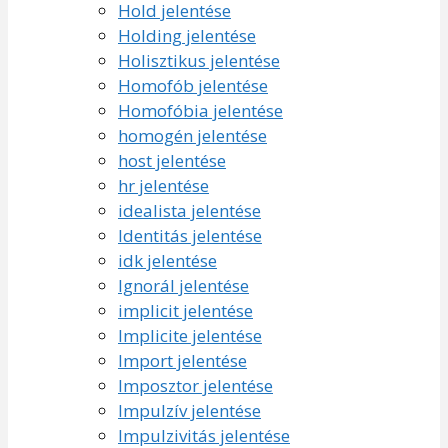
Hold jelentése
Holding jelentése
Holisztikus jelentése
Homofób jelentése
Homofóbia jelentése
homogén jelentése
host jelentése
hr jelentése
idealista jelentése
Identitás jelentése
idk jelentése
Ignorál jelentése
implicit jelentése
Implicite jelentése
Import jelentése
Imposztor jelentése
Impulzív jelentése
Impulzivitás jelentése