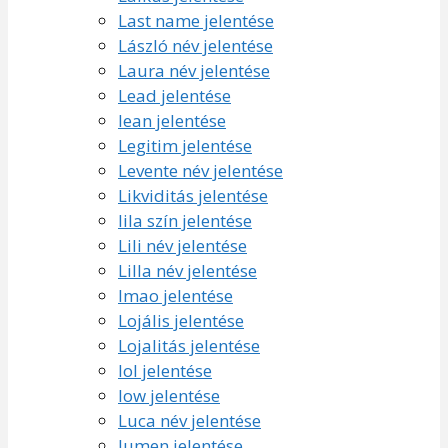
Last name jelentése
László név jelentése
Laura név jelentése
Lead jelentése
lean jelentése
Legitim jelentése
Levente név jelentése
Likviditás jelentése
lila szín jelentése
Lili név jelentése
Lilla név jelentése
lmao jelentése
Lojális jelentése
Lojalitás jelentése
lol jelentése
low jelentése
Luca név jelentése
lumen jelentése