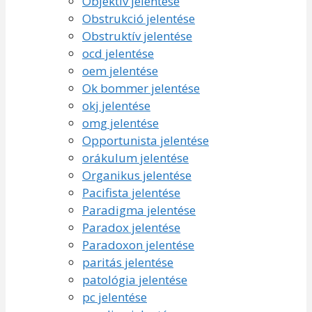
Objektív jelentése
Obstrukció jelentése
Obstruktív jelentése
ocd jelentése
oem jelentése
Ok bommer jelentése
okj jelentése
omg jelentése
Opportunista jelentése
orákulum jelentése
Organikus jelentése
Pacifista jelentése
Paradigma jelentése
Paradox jelentése
Paradoxon jelentése
paritás jelentése
patológia jelentése
pc jelentése