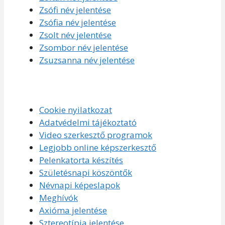
Zsófi név jelentése
Zsófia név jelentése
Zsolt név jelentése
Zsombor név jelentése
Zsuzsanna név jelentése
Cookie nyilatkozat
Adatvédelmi tájékoztató
Video szerkesztő programok
Legjobb online képszerkesztő
Pelenkatorta készítés
Születésnapi köszöntők
Névnapi képeslapok
Meghívók
Axióma jelentése
Sztereotípia jelentése