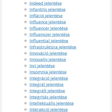
Indeed jelentése
Infantilis jelentése
Infláció jelentése
Influence jelentése
Influencer jelentése
Influenszer jelentése
Influential jelentése
Infrastruktúra jelentése
Innováció jelentése
Innovatív jelentése
Inri jelentése
Insomnia jelentése
Integráció jelentése
Integrál jelentése
Integrált jelentése
Integritás jelentése
Intellektuális jelentése
Interakció jelentése