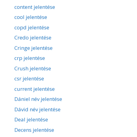
content jelentése
cool jelentése
copd jelentése
Credo jelentése
Cringe jelentése
crp jelentése
Crush jelentése
csr jelentése
current jelentése
Dániel név jelentése
Dávid név jelentése
Deal jelentése
Decens jelentése