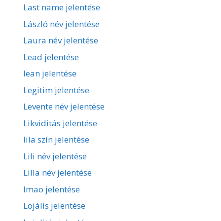
Last name jelentése
László név jelentése
Laura név jelentése
Lead jelentése
lean jelentése
Legitim jelentése
Levente név jelentése
Likviditás jelentése
lila szín jelentése
Lili név jelentése
Lilla név jelentése
lmao jelentése
Lojális jelentése