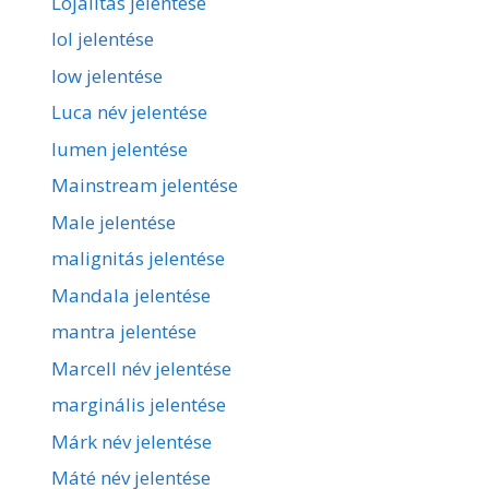
Lojalitás jelentése
lol jelentése
low jelentése
Luca név jelentése
lumen jelentése
Mainstream jelentése
Male jelentése
malignitás jelentése
Mandala jelentése
mantra jelentése
Marcell név jelentése
marginális jelentése
Márk név jelentése
Máté név jelentése