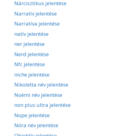
Nárcisztikus jelentése
Narratív jelentése
Narratíva jelentése
natív jelentése
ner jelentése
Nerd jelentése
Nfc jelentése
niche jelentése
Nikoletta név jelentése
Noémi név jelentése
non plus ultra jelentése
Nope jelentése
Nóra név jelentése
Objektív jelentése