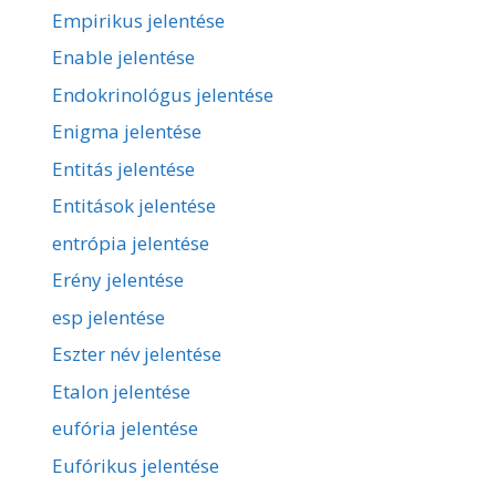
Empirikus jelentése
Enable jelentése
Endokrinológus jelentése
Enigma jelentése
Entitás jelentése
Entitások jelentése
entrópia jelentése
Erény jelentése
esp jelentése
Eszter név jelentése
Etalon jelentése
eufória jelentése
Eufórikus jelentése