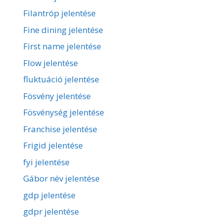
Filantróp jelentése
Fine dining jelentése
First name jelentése
Flow jelentése
fluktuáció jelentése
Fösvény jelentése
Fösvénység jelentése
Franchise jelentése
Frigid jelentése
fyi jelentése
Gábor név jelentése
gdp jelentése
gdpr jelentése