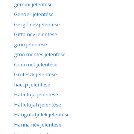
gemini jelentése
Gender jelentése
Gergő név jelentése
Gitta név jelentése
gmo jelentése
gmo mentes jelentése
Gourmet jelentése
Groteszk jelentése
haccp jelentése
Halleluja jelentése
Hallelujah jelentése
Hangulatjelek jelentése
Hanna név jelentése