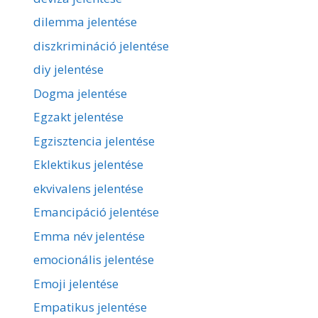
dilemma jelentése
diszkrimináció jelentése
diy jelentése
Dogma jelentése
Egzakt jelentése
Egzisztencia jelentése
Eklektikus jelentése
ekvivalens jelentése
Emancipáció jelentése
Emma név jelentése
emocionális jelentése
Emoji jelentése
Empatikus jelentése