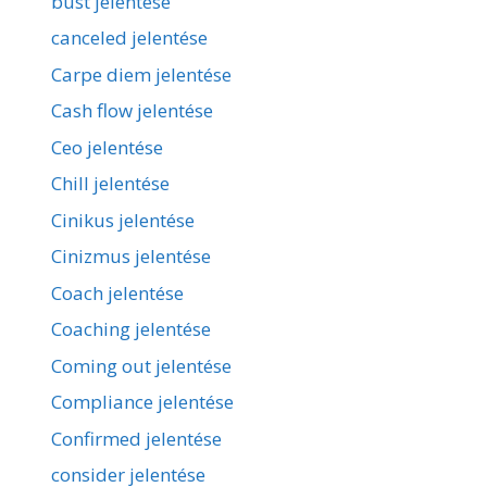
bust jelentése
canceled jelentése
Carpe diem jelentése
Cash flow jelentése
Ceo jelentése
Chill jelentése
Cinikus jelentése
Cinizmus jelentése
Coach jelentése
Coaching jelentése
Coming out jelentése
Compliance jelentése
Confirmed jelentése
consider jelentése