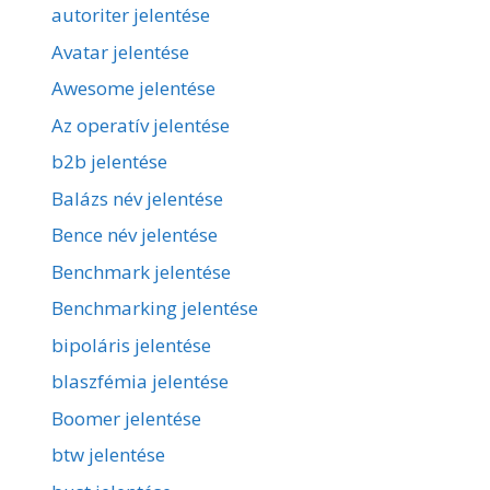
autoriter jelentése
Avatar jelentése
Awesome jelentése
Az operatív jelentése
b2b jelentése
Balázs név jelentése
Bence név jelentése
Benchmark jelentése
Benchmarking jelentése
bipoláris jelentése
blaszfémia jelentése
Boomer jelentése
btw jelentése