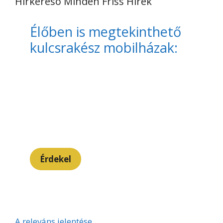
Hirkereso Minden Friss Hirek
Élőben is megtekinthető
kulcsrakész mobilházak:
Érdekel
A releváns jelentése