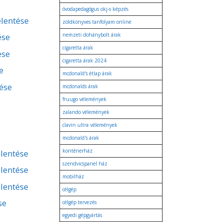
óvodapedagógus okj-s képzés
elentése
zöldkönyves tanfolyam online
ése
nemzeti dohánybolt árak
cigaretta árak
ése
cigaretta árak 2024
e
mcdonald's étlap árak
tése
mcdonalds árak
fruugo vélemények
zalando vélemények
clavin ultra vélemények
mcdonald's árak
konténerház
lentése
szendvicspanel ház
lentése
mobilház
lentése
célgép
se
célgép tervezés
egyedi gépgyártás