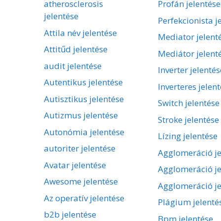
atherosclerosis
Profán jelentése
jelentése
Perfekcionista j
Attila név jelentése
Mediator jelent
Attitűd jelentése
Mediátor jelent
audit jelentése
Inverter jelentés
Autentikus jelentése
Inverteres jelen
Autisztikus jelentése
Switch jelentése
Autizmus jelentése
Stroke jelentése
Autonómia jelentése
Lízing jelentése
autoriter jelentése
Agglomeráció je
Avatar jelentése
Agglomeráció je
Awesome jelentése
Agglomeráció je
Az operatív jelentése
Plágium jelenté
b2b jelentése
Bpm jelentése