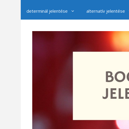
determinál jelentése
alternatív jelentése