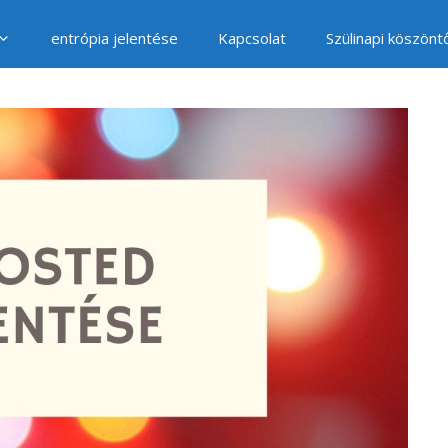
entrópia jelentése
Kapcsolat
Szülinapi köszönt