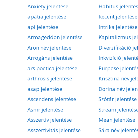
Anxiety jelentése
Habitus jelenté
apátia jelentése
Recent jelentése
api jelentése
Intrika jelentése
Armageddon jelentése
Kapitalizmus je
Áron név jelentése
Diverzifikáció je
Arrogáns jelentése
Inkvizíció jelent
ars poetica jelentése
Purpose jelenté
arthrosis jelentése
Krisztina név je
asap jelentése
Dorina név jelen
Ascendens jelentése
Szótár jelentése
Asmr jelentése
Stream jelentés
Asszertív jelentése
Mean jelentése
Asszertivitás jelentése
Sára név jelenté