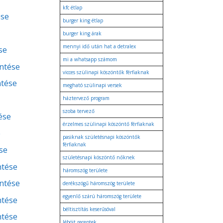
kfc étlap
ése
burger king étlap
burger king árak
mennyi idő után hat a detralex
se
mi a whatsapp számom
entése
vicces szülinapi köszöntők férfiaknak
ntése
megható szülinapi versek
háztervező program
szoba tervező
ése
érzelmes szülinapi köszöntő férfiaknak
e
pasiknak születésnapi köszöntők
férfiaknak
se
születésnapi köszöntő nőknek
ntése
háromszög területe
entése
derékszögű háromszög területe
egyenlő szárú háromszög területe
ntése
béltisztítás keserűsóval
ntése
léböjt receptek