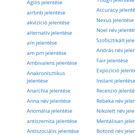
Agilis jelentése
Accuracy jelent
airbnb jelentése
Nexus jelentése
akvizíció jelentése
Noel név jelenté
alternatív jelentése
Szofisztikált jel
am jelentése
András név jele
am pm jelentése
Fair jelentése
Ambivalens jelentése
Expozíció jelent
Anakronisztikus
jelentése
Instant jelentés
Anarchia jelentése
Recenzió jelenté
Anna név jelentése
Rebeka név jele
Anomália jelentése
Nikolett név jel
antiszemita jelentése
Mentálisan jele
Antiszociális jelentése
Botond név jele