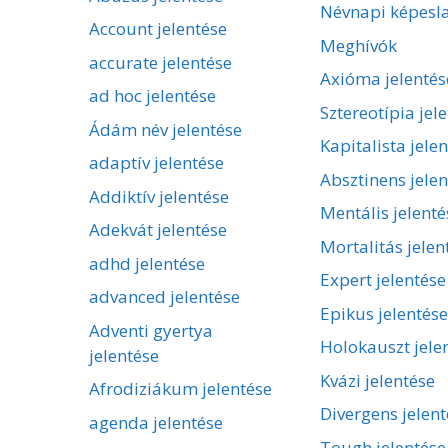
Névnapi képesl
Account jelentése
Meghívók
accurate jelentése
Axióma jelentés
ad hoc jelentése
Sztereotípia jel
Ádám név jelentése
Kapitalista jele
adaptív jelentése
Absztinens jelen
Addiktív jelentése
Mentális jelenté
Adekvát jelentése
Mortalitás jelen
adhd jelentése
Expert jelentése
advanced jelentése
Epikus jelentése
Adventi gyertya
Holokauszt jele
jelentése
Kvázi jelentése
Afrodiziákum jelentése
Divergens jelent
agenda jelentése
Tough jelentése