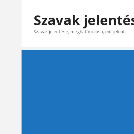
Kilépés
a
Szavak jelenté
tartalomba
Szavak jelentése, meghatározása, mit jelent.