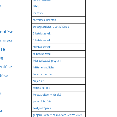
se
léböjt
idézetek
szerelmes idézetek
boldog születésnapot kívánok
lentése
5 betűs szavak
lentése
6 betűs szavak
ötbetűs szavak
ése
öt betűs szavak
se
képszerkesztő program
lentése
háttér eltávolítása
tése
árajánlat minta
árajánlat
festés árak m2
e
keresztrejtvény készítő
plakát készítés
baglyos képzés
se
gépjárművezető szakoktató képzés 2024