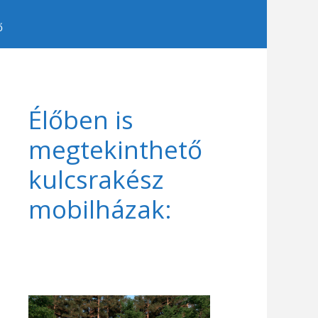
ő
Élőben is
megtekinthető
kulcsrakész
mobilházak: