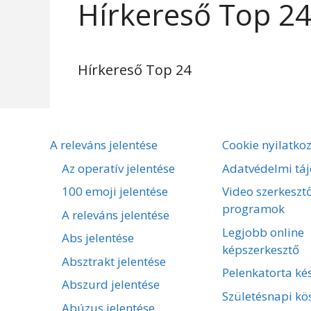
Hírkereső Top 2
Hírkereső Top 24
A releváns jelentése
Cookie nyilatko
Az operatív jelentése
Adatvédelmi táj
100 emoji jelentése
Video szerkeszt
programok
A releváns jelentése
Legjobb online
Abs jelentése
képszerkesztő
Absztrakt jelentése
Pelenkatorta kés
Abszurd jelentése
Születésnapi kö
Abúzus jelentése