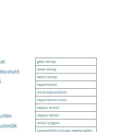
4
zat
gábor névnap
tamás névnap
ékoztató
balázs névnap
ő
képszerkesztő
online képszerkesztő
képszerkesztő online
alaprajz tervező
zítés
alaprajz készítő
tervező program
szöntők
szerkeszthető szülinapi meghívó sablon