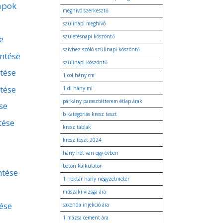
apok
meghívó szerkesztő
szülinapi meghívó
születésnapi köszöntő
e
szívhez szóló szülinapi köszöntő
entése
szülinapi köszöntő
ntése
1 col hány cm
tése
1 dl hány ml
párkány parasztétterem étlap árak
se
b kategóriás kresz teszt
tése
kresz táblák
kresz teszt 2024
hány hét van egy évben
beton kalkulátor
ntése
1 hektár hány négyzetméter
műszaki vizsga ára
ése
saxenda injekció ára
1 mázsa cement ára