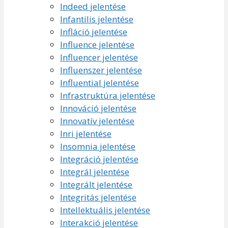
Indeed jelentése
Infantilis jelentése
Infláció jelentése
Influence jelentése
Influencer jelentése
Influenszer jelentése
Influential jelentése
Infrastruktúra jelentése
Innováció jelentése
Innovatív jelentése
Inri jelentése
Insomnia jelentése
Integráció jelentése
Integrál jelentése
Integrált jelentése
Integritás jelentése
Intellektuális jelentése
Interakció jelentése