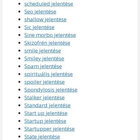
scheduled jelentése
Seo jelentése
shallow jelentése
Sic jelentése
Sine morbo jelentése
Skizofrén jelentése
smile jelentése
Smiley jelentése
Spam jelentése
spirituális jelentése
spoiler jelentése
Spondylosis jelentése
Stalker jelentése
Standard jelentése
Start up jelentése
Startup jelentése
Startupper jelentése
State jelentése