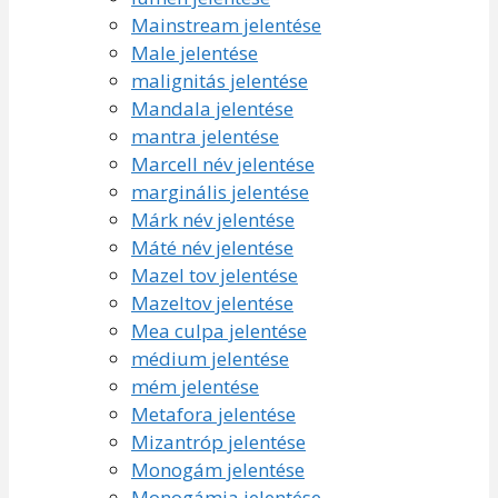
Mainstream jelentése
Male jelentése
malignitás jelentése
Mandala jelentése
mantra jelentése
Marcell név jelentése
marginális jelentése
Márk név jelentése
Máté név jelentése
Mazel tov jelentése
Mazeltov jelentése
Mea culpa jelentése
médium jelentése
mém jelentése
Metafora jelentése
Mizantróp jelentése
Monogám jelentése
Monogámia jelentése