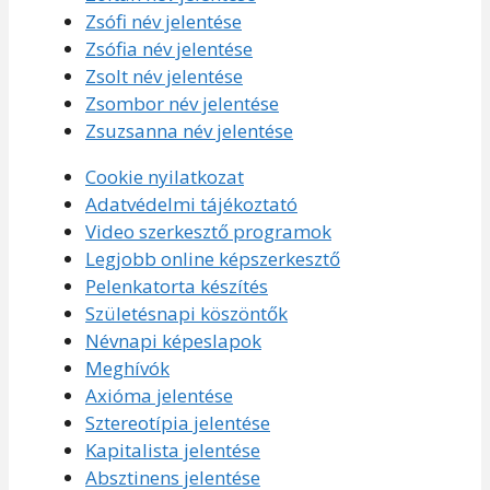
Zsófi név jelentése
Zsófia név jelentése
Zsolt név jelentése
Zsombor név jelentése
Zsuzsanna név jelentése
Cookie nyilatkozat
Adatvédelmi tájékoztató
Video szerkesztő programok
Legjobb online képszerkesztő
Pelenkatorta készítés
Születésnapi köszöntők
Névnapi képeslapok
Meghívók
Axióma jelentése
Sztereotípia jelentése
Kapitalista jelentése
Absztinens jelentése