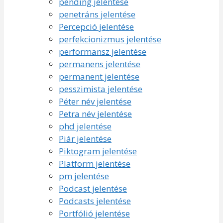
pending jelentése
penetráns jelentése
Percepció jelentése
perfekcionizmus jelentése
performansz jelentése
permanens jelentése
permanent jelentése
pesszimista jelentése
Péter név jelentése
Petra név jelentése
phd jelentése
Piár jelentése
Piktogram jelentése
Platform jelentése
pm jelentése
Podcast jelentése
Podcasts jelentése
Portfólió jelentése