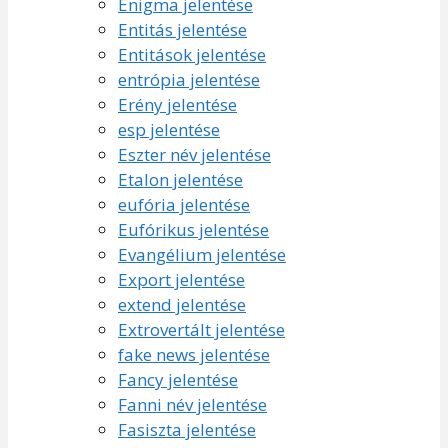
Enigma jelentése
Entitás jelentése
Entitások jelentése
entrópia jelentése
Erény jelentése
esp jelentése
Eszter név jelentése
Etalon jelentése
eufória jelentése
Eufórikus jelentése
Evangélium jelentése
Export jelentése
extend jelentése
Extrovertált jelentése
fake news jelentése
Fancy jelentése
Fanni név jelentése
Fasiszta jelentése