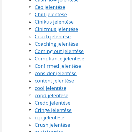
Ceo jelentése
Chill jelentése
Cinikus jelentése
Cinizmus jelentése
Coach jelentése
Coaching jelentése
Coming out jelentése
Compliance jelentése
Confirmed jelentése
consider jelentése
content jelentése
cool jelentése
copd jelentése
Credo jelentése
Cringe jelentése
crp jelentése
Crush jelentése