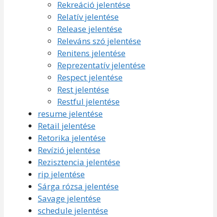
Rekreáció jelentése
Relatív jelentése
Release jelentése
Releváns szó jelentése
Renitens jelentése
Reprezentatív jelentése
Respect jelentése
Rest jelentése
Restful jelentése
resume jelentése
Retail jelentése
Retorika jelentése
Revízió jelentése
Rezisztencia jelentése
rip jelentése
Sárga rózsa jelentése
Savage jelentése
schedule jelentése