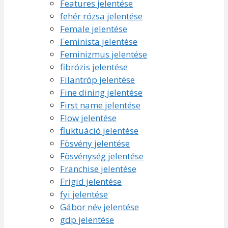
Features jelentése
fehér rózsa jelentése
Female jelentése
Feminista jelentése
Feminizmus jelentése
fibrózis jelentése
Filantróp jelentése
Fine dining jelentése
First name jelentése
Flow jelentése
fluktuáció jelentése
Fösvény jelentése
Fösvénység jelentése
Franchise jelentése
Frigid jelentése
fyi jelentése
Gábor név jelentése
gdp jelentése