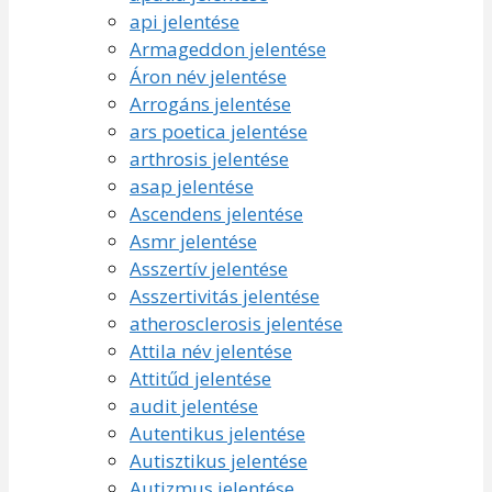
api jelentése
Armageddon jelentése
Áron név jelentése
Arrogáns jelentése
ars poetica jelentése
arthrosis jelentése
asap jelentése
Ascendens jelentése
Asmr jelentése
Asszertív jelentése
Asszertivitás jelentése
atherosclerosis jelentése
Attila név jelentése
Attitűd jelentése
audit jelentése
Autentikus jelentése
Autisztikus jelentése
Autizmus jelentése