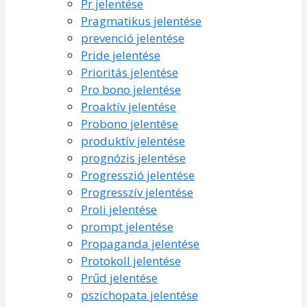
Pr jelentése
Pragmatikus jelentése
prevenció jelentése
Pride jelentése
Prioritás jelentése
Pro bono jelentése
Proaktív jelentése
Probono jelentése
produktív jelentése
prognózis jelentése
Progresszió jelentése
Progresszív jelentése
Proli jelentése
prompt jelentése
Propaganda jelentése
Protokoll jelentése
Prűd jelentése
pszichopata jelentése