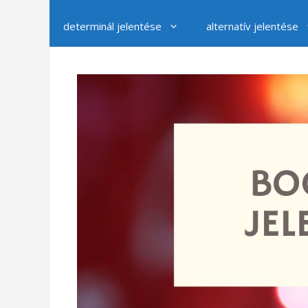
determinál jelentése
alternatív jelentése