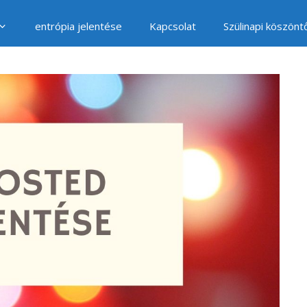
entrópia jelentése
Kapcsolat
Szülinapi köszönt