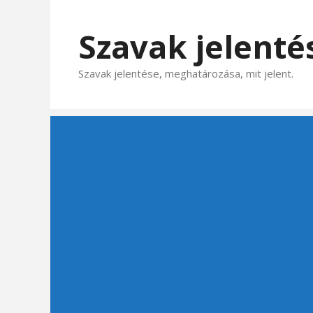
Kilépés
a
Szavak jelenté
tartalomba
Szavak jelentése, meghatározása, mit jelent.