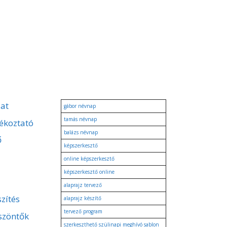
zat
gábor névnap
tamás névnap
ékoztató
balázs névnap
ő
képszerkesztő
online képszerkesztő
képszerkesztő online
alaprajz tervező
zítés
alaprajz készítő
tervező program
szöntők
szerkeszthető szülinapi meghívó sablon