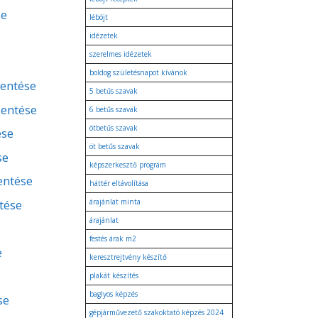
se
léböjt
idézetek
szerelmes idézetek
boldog születésnapot kívánok
lentése
5 betűs szavak
lentése
6 betűs szavak
ötbetűs szavak
ése
öt betűs szavak
se
képszerkesztő program
lentése
háttér eltávolítása
tése
árajánlat minta
árajánlat
festés árak m2
e
keresztrejtvény készítő
plakát készítés
baglyos képzés
se
gépjárművezető szakoktató képzés 2024