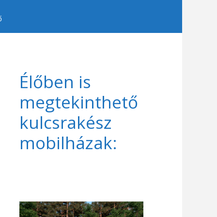
ő
Élőben is
megtekinthető
kulcsrakész
mobilházak: