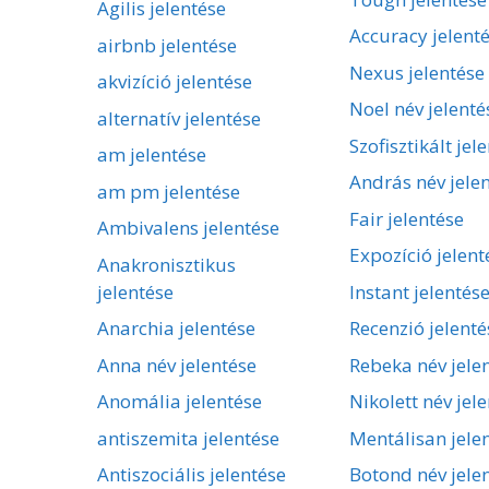
Agilis jelentése
Accuracy jelent
airbnb jelentése
Nexus jelentése
akvizíció jelentése
Noel név jelenté
alternatív jelentése
Szofisztikált jel
am jelentése
András név jele
am pm jelentése
Fair jelentése
Ambivalens jelentése
Expozíció jelent
Anakronisztikus
jelentése
Instant jelentés
Anarchia jelentése
Recenzió jelenté
Anna név jelentése
Rebeka név jele
Anomália jelentése
Nikolett név jel
antiszemita jelentése
Mentálisan jele
Antiszociális jelentése
Botond név jele