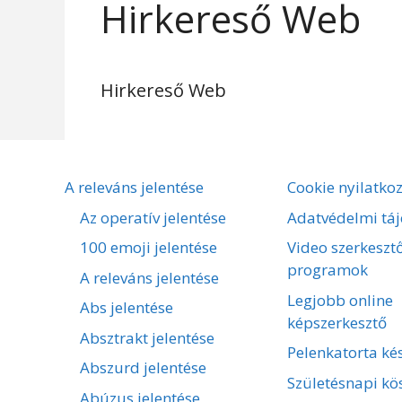
Hirkereső Web
Hirkereső Web
A releváns jelentése
Cookie nyilatko
Az operatív jelentése
Adatvédelmi táj
100 emoji jelentése
Video szerkeszt
programok
A releváns jelentése
Legjobb online
Abs jelentése
képszerkesztő
Absztrakt jelentése
Pelenkatorta kés
Abszurd jelentése
Születésnapi kö
Abúzus jelentése