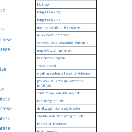
kfc étlap
ése
burger king étlap
burger king árak
mennyi idő után hat a detralex
se
mi a whatsapp számom
entése
vicces szülinapi köszöntők férfiaknak
ntése
megható szülinapi versek
háztervező program
szoba tervező
ése
érzelmes szülinapi köszöntő férfiaknak
e
pasiknak születésnapi köszöntők
férfiaknak
se
születésnapi köszöntő nőknek
ntése
háromszög területe
entése
derékszögű háromszög területe
egyenlő szárú háromszög területe
ntése
béltisztítás keserűsóval
ntése
léböjt receptek