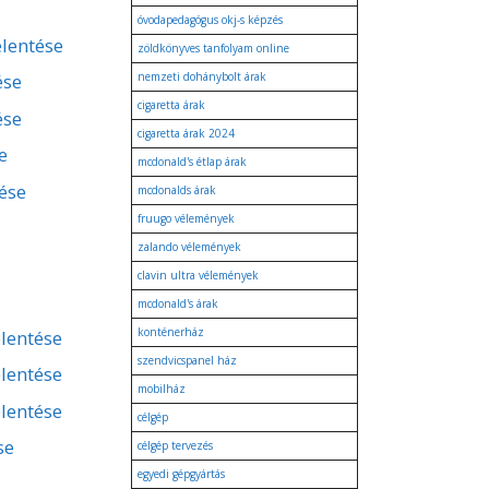
óvodapedagógus okj-s képzés
elentése
zöldkönyves tanfolyam online
ése
nemzeti dohánybolt árak
cigaretta árak
ése
cigaretta árak 2024
e
mcdonald's étlap árak
tése
mcdonalds árak
fruugo vélemények
zalando vélemények
clavin ultra vélemények
mcdonald's árak
konténerház
lentése
szendvicspanel ház
lentése
mobilház
lentése
célgép
se
célgép tervezés
egyedi gépgyártás