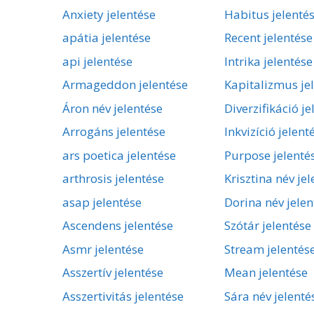
Anxiety jelentése
Habitus jelenté
apátia jelentése
Recent jelentése
api jelentése
Intrika jelentése
Armageddon jelentése
Kapitalizmus je
Áron név jelentése
Diverzifikáció je
Arrogáns jelentése
Inkvizíció jelent
ars poetica jelentése
Purpose jelenté
arthrosis jelentése
Krisztina név je
asap jelentése
Dorina név jelen
Ascendens jelentése
Szótár jelentése
Asmr jelentése
Stream jelentés
Asszertív jelentése
Mean jelentése
Asszertivitás jelentése
Sára név jelenté