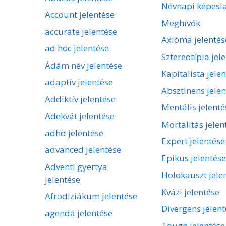
Névnapi képesl
Account jelentése
Meghívók
accurate jelentése
Axióma jelentés
ad hoc jelentése
Sztereotípia jel
Ádám név jelentése
Kapitalista jele
adaptív jelentése
Absztinens jelen
Addiktív jelentése
Mentális jelenté
Adekvát jelentése
Mortalitás jelen
adhd jelentése
Expert jelentése
advanced jelentése
Epikus jelentése
Adventi gyertya
Holokauszt jele
jelentése
Kvázi jelentése
Afrodiziákum jelentése
Divergens jelent
agenda jelentése
Tough jelentése