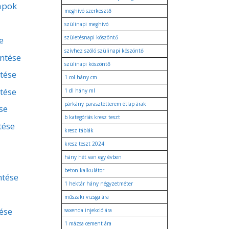
apok
meghívó szerkesztő
szülinapi meghívó
születésnapi köszöntő
e
szívhez szóló szülinapi köszöntő
entése
szülinapi köszöntő
ntése
1 col hány cm
tése
1 dl hány ml
párkány parasztétterem étlap árak
se
b kategóriás kresz teszt
tése
kresz táblák
kresz teszt 2024
hány hét van egy évben
beton kalkulátor
ntése
1 hektár hány négyzetméter
műszaki vizsga ára
ése
saxenda injekció ára
1 mázsa cement ára