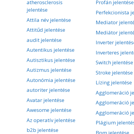
atherosclerosis
Profán jelentése
jelentése
Perfekcionista j
Attila név jelentése
Mediator jelent
Attitűd jelentése
Mediátor jelent
audit jelentése
Inverter jelentés
Autentikus jelentése
Inverteres jelen
Autisztikus jelentése
Switch jelentése
Autizmus jelentése
Stroke jelentése
Autonómia jelentése
Lízing jelentése
autoriter jelentése
Agglomeráció je
Avatar jelentése
Agglomeráció je
Awesome jelentése
Agglomeráció je
Az operatív jelentése
Plágium jelenté
b2b jelentése
Bpm jelentése