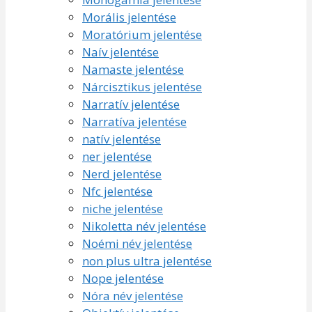
Morális jelentése
Moratórium jelentése
Naív jelentése
Namaste jelentése
Nárcisztikus jelentése
Narratív jelentése
Narratíva jelentése
natív jelentése
ner jelentése
Nerd jelentése
Nfc jelentése
niche jelentése
Nikoletta név jelentése
Noémi név jelentése
non plus ultra jelentése
Nope jelentése
Nóra név jelentése