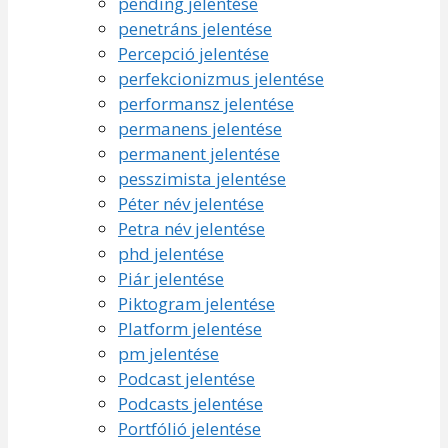
pending jelentése
penetráns jelentése
Percepció jelentése
perfekcionizmus jelentése
performansz jelentése
permanens jelentése
permanent jelentése
pesszimista jelentése
Péter név jelentése
Petra név jelentése
phd jelentése
Piár jelentése
Piktogram jelentése
Platform jelentése
pm jelentése
Podcast jelentése
Podcasts jelentése
Portfólió jelentése