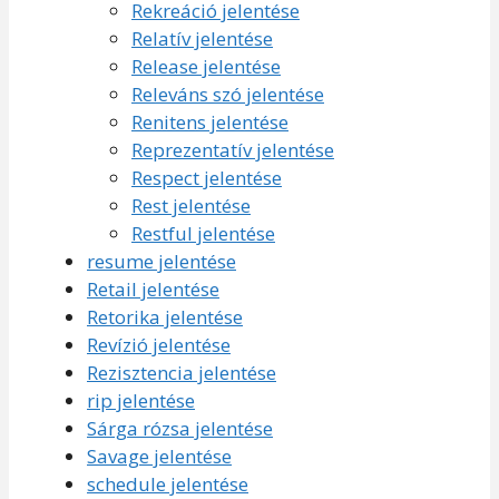
Rekreáció jelentése
Relatív jelentése
Release jelentése
Releváns szó jelentése
Renitens jelentése
Reprezentatív jelentése
Respect jelentése
Rest jelentése
Restful jelentése
resume jelentése
Retail jelentése
Retorika jelentése
Revízió jelentése
Rezisztencia jelentése
rip jelentése
Sárga rózsa jelentése
Savage jelentése
schedule jelentése