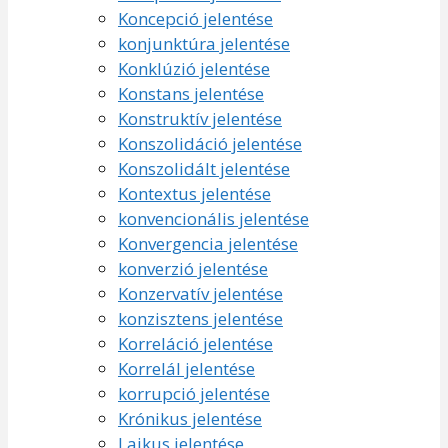
Koncepció jelentése
konjunktúra jelentése
Konklúzió jelentése
Konstans jelentése
Konstruktív jelentése
Konszolidáció jelentése
Konszolidált jelentése
Kontextus jelentése
konvencionális jelentése
Konvergencia jelentése
konverzió jelentése
Konzervatív jelentése
konzisztens jelentése
Korreláció jelentése
Korrelál jelentése
korrupció jelentése
Krónikus jelentése
Laikus jelentése