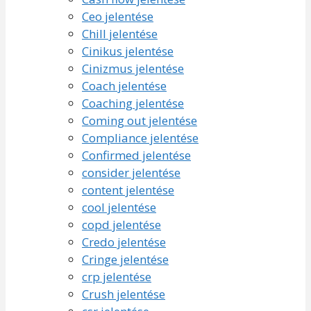
Ceo jelentése
Chill jelentése
Cinikus jelentése
Cinizmus jelentése
Coach jelentése
Coaching jelentése
Coming out jelentése
Compliance jelentése
Confirmed jelentése
consider jelentése
content jelentése
cool jelentése
copd jelentése
Credo jelentése
Cringe jelentése
crp jelentése
Crush jelentése