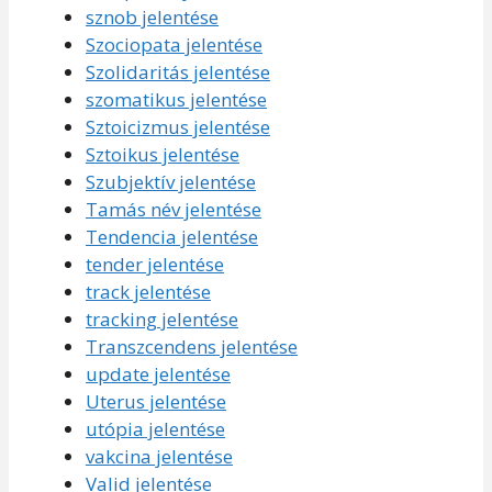
sznob jelentése
Szociopata jelentése
Szolidaritás jelentése
szomatikus jelentése
Sztoicizmus jelentése
Sztoikus jelentése
Szubjektív jelentése
Tamás név jelentése
Tendencia jelentése
tender jelentése
track jelentése
tracking jelentése
Transzcendens jelentése
update jelentése
Uterus jelentése
utópia jelentése
vakcina jelentése
Valid jelentése