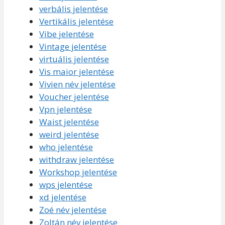
verbális jelentése
Vertikális jelentése
Vibe jelentése
Vintage jelentése
virtuális jelentése
Vis maior jelentése
Vivien név jelentése
Voucher jelentése
Vpn jelentése
Waist jelentése
weird jelentése
who jelentése
withdraw jelentése
Workshop jelentése
wps jelentése
xd jelentése
Zoé név jelentése
Zoltán név jelentése