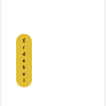
É
r
d
e
k
e
l