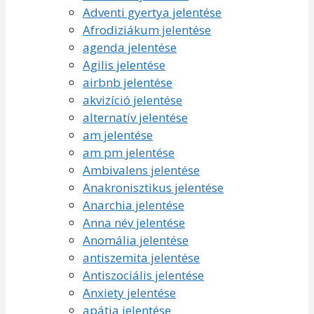
Adventi gyertya jelentése
Afrodiziákum jelentése
agenda jelentése
Agilis jelentése
airbnb jelentése
akvizíció jelentése
alternatív jelentése
am jelentése
am pm jelentése
Ambivalens jelentése
Anakronisztikus jelentése
Anarchia jelentése
Anna név jelentése
Anomália jelentése
antiszemita jelentése
Antiszociális jelentése
Anxiety jelentése
apátia jelentése