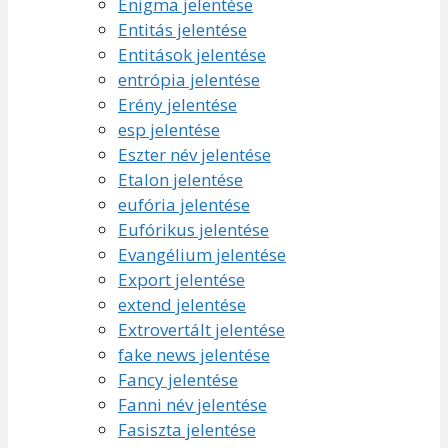
Enigma jelentése
Entitás jelentése
Entitások jelentése
entrópia jelentése
Erény jelentése
esp jelentése
Eszter név jelentése
Etalon jelentése
eufória jelentése
Eufórikus jelentése
Evangélium jelentése
Export jelentése
extend jelentése
Extrovertált jelentése
fake news jelentése
Fancy jelentése
Fanni név jelentése
Fasiszta jelentése