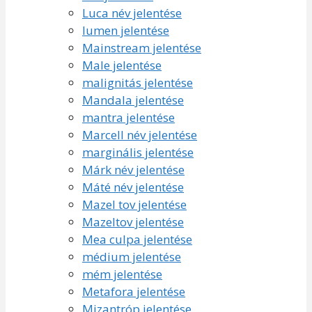
Luca név jelentése
lumen jelentése
Mainstream jelentése
Male jelentése
malignitás jelentése
Mandala jelentése
mantra jelentése
Marcell név jelentése
marginális jelentése
Márk név jelentése
Máté név jelentése
Mazel tov jelentése
Mazeltov jelentése
Mea culpa jelentése
médium jelentése
mém jelentése
Metafora jelentése
Mizantróp jelentése