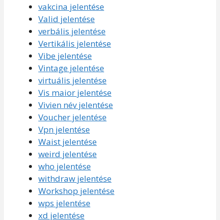
vakcina jelentése
Valid jelentése
verbális jelentése
Vertikális jelentése
Vibe jelentése
Vintage jelentése
virtuális jelentése
Vis maior jelentése
Vivien név jelentése
Voucher jelentése
Vpn jelentése
Waist jelentése
weird jelentése
who jelentése
withdraw jelentése
Workshop jelentése
wps jelentése
xd jelentése