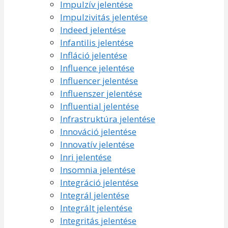
Impulzív jelentése
Impulzivitás jelentése
Indeed jelentése
Infantilis jelentése
Infláció jelentése
Influence jelentése
Influencer jelentése
Influenszer jelentése
Influential jelentése
Infrastruktúra jelentése
Innováció jelentése
Innovatív jelentése
Inri jelentése
Insomnia jelentése
Integráció jelentése
Integrál jelentése
Integrált jelentése
Integritás jelentése