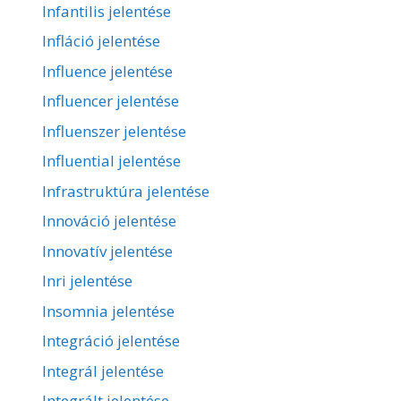
Infantilis jelentése
Infláció jelentése
Influence jelentése
Influencer jelentése
Influenszer jelentése
Influential jelentése
Infrastruktúra jelentése
Innováció jelentése
Innovatív jelentése
Inri jelentése
Insomnia jelentése
Integráció jelentése
Integrál jelentése
Integrált jelentése