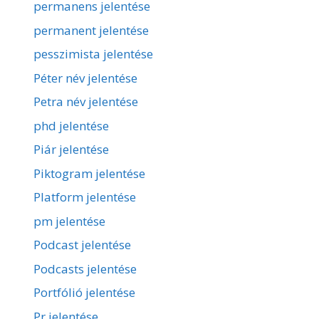
permanens jelentése
permanent jelentése
pesszimista jelentése
Péter név jelentése
Petra név jelentése
phd jelentése
Piár jelentése
Piktogram jelentése
Platform jelentése
pm jelentése
Podcast jelentése
Podcasts jelentése
Portfólió jelentése
Pr jelentése