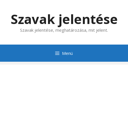
Kilépés
a
Szavak jelentése
tartalomba
Szavak jelentése, meghatározása, mit jelent.
Menü