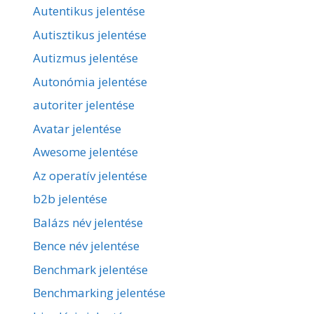
Autentikus jelentése
Autisztikus jelentése
Autizmus jelentése
Autonómia jelentése
autoriter jelentése
Avatar jelentése
Awesome jelentése
Az operatív jelentése
b2b jelentése
Balázs név jelentése
Bence név jelentése
Benchmark jelentése
Benchmarking jelentése