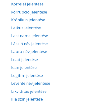
Korrelál jelentése
korrupció jelentése
Krónikus jelentése
Laikus jelentése
Last name jelentése
László név jelentése
Laura név jelentése
Lead jelentése
lean jelentése
Legitim jelentése
Levente név jelentése
Likviditás jelentése
lila szín jelentése