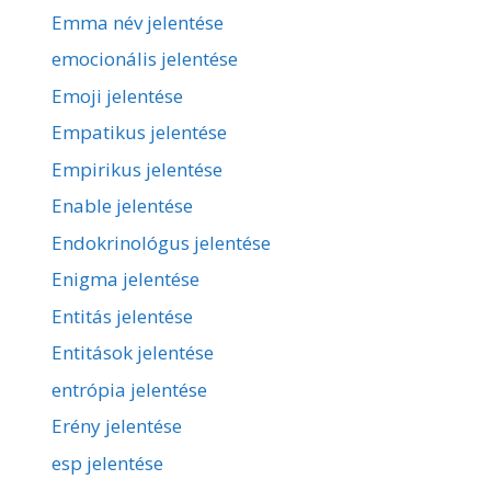
Emma név jelentése
emocionális jelentése
Emoji jelentése
Empatikus jelentése
Empirikus jelentése
Enable jelentése
Endokrinológus jelentése
Enigma jelentése
Entitás jelentése
Entitások jelentése
entrópia jelentése
Erény jelentése
esp jelentése