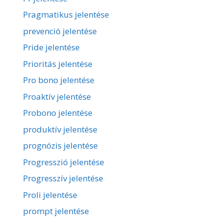
Pragmatikus jelentése
prevenció jelentése
Pride jelentése
Prioritás jelentése
Pro bono jelentése
Proaktív jelentése
Probono jelentése
produktív jelentése
prognózis jelentése
Progresszió jelentése
Progresszív jelentése
Proli jelentése
prompt jelentése