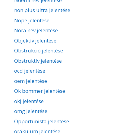
Noémi név jelentése
non plus ultra jelentése
Nope jelentése
Nóra név jelentése
Objektív jelentése
Obstrukció jelentése
Obstruktív jelentése
ocd jelentése
oem jelentése
Ok bommer jelentése
okj jelentése
omg jelentése
Opportunista jelentése
orákulum jelentése