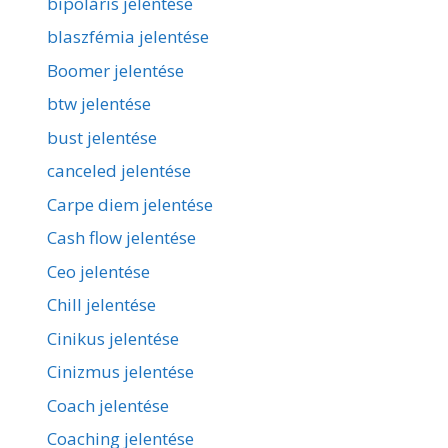
bipoláris jelentése
blaszfémia jelentése
Boomer jelentése
btw jelentése
bust jelentése
canceled jelentése
Carpe diem jelentése
Cash flow jelentése
Ceo jelentése
Chill jelentése
Cinikus jelentése
Cinizmus jelentése
Coach jelentése
Coaching jelentése