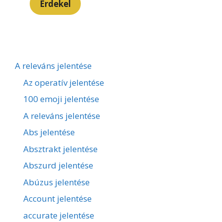
Érdekel
A releváns jelentése
Az operatív jelentése
100 emoji jelentése
A releváns jelentése
Abs jelentése
Absztrakt jelentése
Abszurd jelentése
Abúzus jelentése
Account jelentése
accurate jelentése