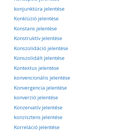
konjunktúra jelentése
Konklúzió jelentése
Konstans jelentése
Konstruktív jelentése
Konszolidáció jelentése
Konszolidált jelentése
Kontextus jelentése
konvencionális jelentése
Konvergencia jelentése
konverzió jelentése
Konzervatív jelentése
konzisztens jelentése
Korreláció jelentése