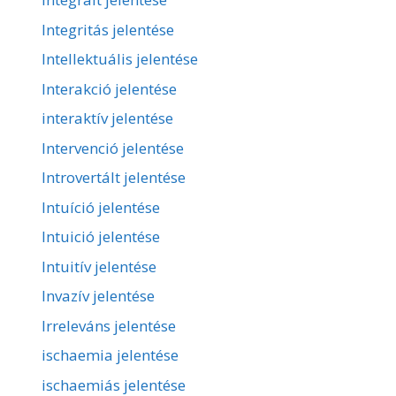
Integritás jelentése
Intellektuális jelentése
Interakció jelentése
interaktív jelentése
Intervenció jelentése
Introvertált jelentése
Intuíció jelentése
Intuició jelentése
Intuitív jelentése
Invazív jelentése
Irreleváns jelentése
ischaemia jelentése
ischaemiás jelentése