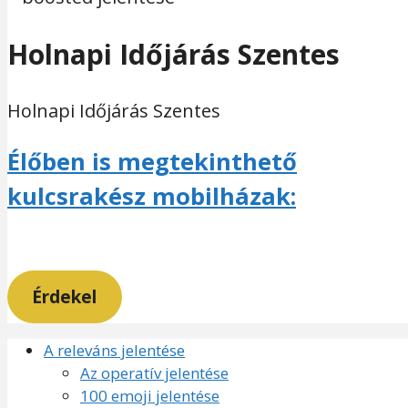
Holnapi Időjárás Szentes
Holnapi Időjárás Szentes
Élőben is megtekinthető
kulcsrakész mobilházak:
Érdekel
A releváns jelentése
Az operatív jelentése
100 emoji jelentése