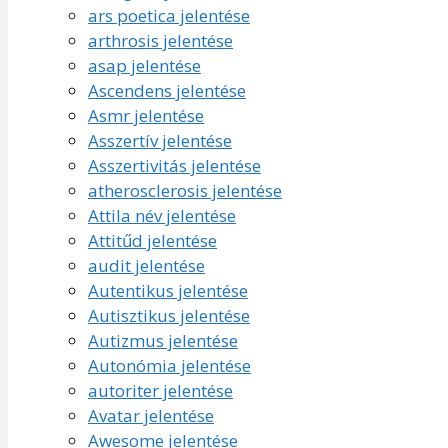
ars poetica jelentése
arthrosis jelentése
asap jelentése
Ascendens jelentése
Asmr jelentése
Asszertív jelentése
Asszertivitás jelentése
atherosclerosis jelentése
Attila név jelentése
Attitűd jelentése
audit jelentése
Autentikus jelentése
Autisztikus jelentése
Autizmus jelentése
Autonómia jelentése
autoriter jelentése
Avatar jelentése
Awesome jelentése