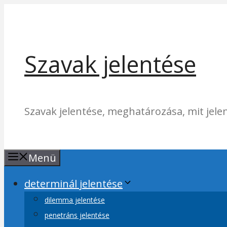
Kilépés
a
tartalomba
Szavak jelentése
Szavak jelentése, meghatározása, mit jelen
Menü
determinál jelentése
dilemma jelentése
penetráns jelentése