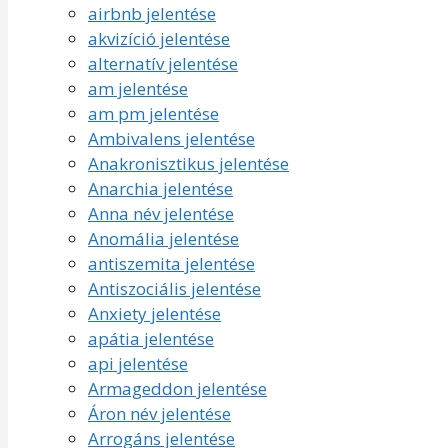
airbnb jelentése
akvizíció jelentése
alternatív jelentése
am jelentése
am pm jelentése
Ambivalens jelentése
Anakronisztikus jelentése
Anarchia jelentése
Anna név jelentése
Anomália jelentése
antiszemita jelentése
Antiszociális jelentése
Anxiety jelentése
apátia jelentése
api jelentése
Armageddon jelentése
Áron név jelentése
Arrogáns jelentése