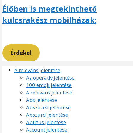
Élőben is megtekinthető
kulcsrakész mobilházak:
Érdekel
A releváns jelentése
Az operatív jelentése
100 emoji jelentése
A releváns jelentése
Abs jelentése
Absztrakt jelentése
Abszurd jelentése
Abúzus jelentése
Account jelentése