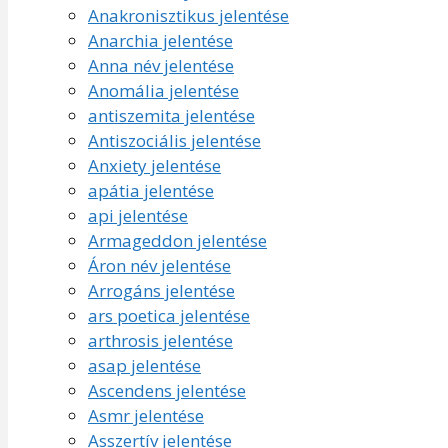
Anakronisztikus jelentése
Anarchia jelentése
Anna név jelentése
Anomália jelentése
antiszemita jelentése
Antiszociális jelentése
Anxiety jelentése
apátia jelentése
api jelentése
Armageddon jelentése
Áron név jelentése
Arrogáns jelentése
ars poetica jelentése
arthrosis jelentése
asap jelentése
Ascendens jelentése
Asmr jelentése
Asszertív jelentése