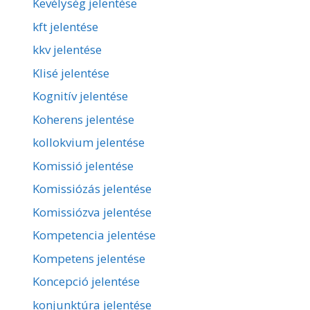
Kevélység jelentése
kft jelentése
kkv jelentése
Klisé jelentése
Kognitív jelentése
Koherens jelentése
kollokvium jelentése
Komissió jelentése
Komissiózás jelentése
Komissiózva jelentése
Kompetencia jelentése
Kompetens jelentése
Koncepció jelentése
konjunktúra jelentése