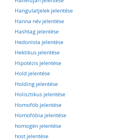
Hallelujah jelentése
Hangulatjelek jelentése
Hanna név jelentése
Hashtag jelentése
Hedonista jelentése
Hektikus jelentése
Hipotézis jelentése
Hold jelentése
Holding jelentése
Holisztikus jelentése
Homofób jelentése
Homofóbia jelentése
homogén jelentése
host jelentése