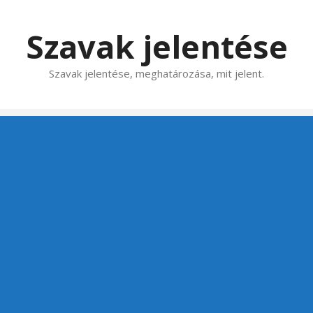
Kilépés
a
Szavak jelentése
tartalomba
Szavak jelentése, meghatározása, mit jelent.