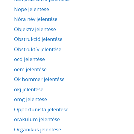
Nope jelentése
Nóra név jelentése
Objektív jelentése
Obstrukció jelentése
Obstruktív jelentése
ocd jelentése
oem jelentése
Ok bommer jelentése
okj jelentése
omg jelentése
Opportunista jelentése
orákulum jelentése
Organikus jelentése