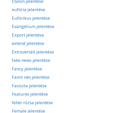
Etalon jelentése
eufória jelentése
Eufórikus jelentése
Evangélium jelentése
Export jelentése
extend jelentése
Extrovertált jelentése
fake news jelentése
Fancy jelentése
Fanni név jelentése
Fasiszta jelentése
Features jelentése
fehér rózsa jelentése
Female jelentése