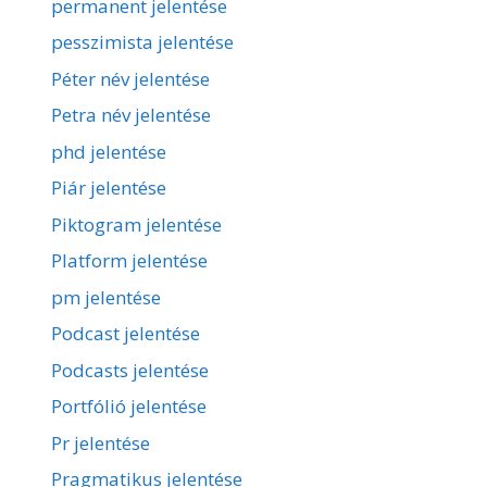
permanent jelentése
pesszimista jelentése
Péter név jelentése
Petra név jelentése
phd jelentése
Piár jelentése
Piktogram jelentése
Platform jelentése
pm jelentése
Podcast jelentése
Podcasts jelentése
Portfólió jelentése
Pr jelentése
Pragmatikus jelentése