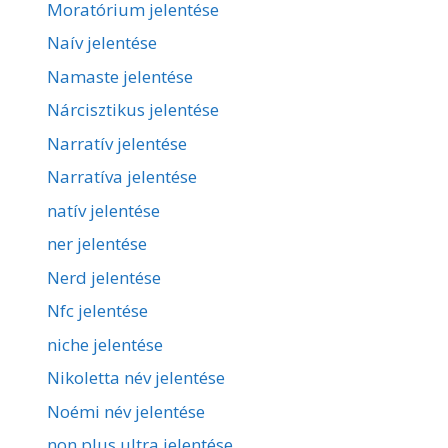
Moratórium jelentése
Naív jelentése
Namaste jelentése
Nárcisztikus jelentése
Narratív jelentése
Narratíva jelentése
natív jelentése
ner jelentése
Nerd jelentése
Nfc jelentése
niche jelentése
Nikoletta név jelentése
Noémi név jelentése
non plus ultra jelentése