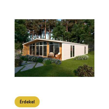
Érdekel