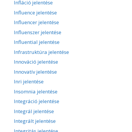
Infláció jelentése
Influence jelentése
Influencer jelentése
Influenszer jelentése
Influential jelentése
Infrastruktúra jelentése
Innováció jelentése
Innovatív jelentése
Inri jelentése
Insomnia jelentése
Integráció jelentése
Integrál jelentése
Integrált jelentése
Integritás jelentése