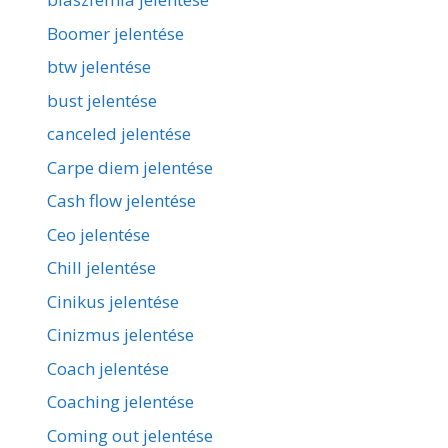
Boomer jelentése
btw jelentése
bust jelentése
canceled jelentése
Carpe diem jelentése
Cash flow jelentése
Ceo jelentése
Chill jelentése
Cinikus jelentése
Cinizmus jelentése
Coach jelentése
Coaching jelentése
Coming out jelentése