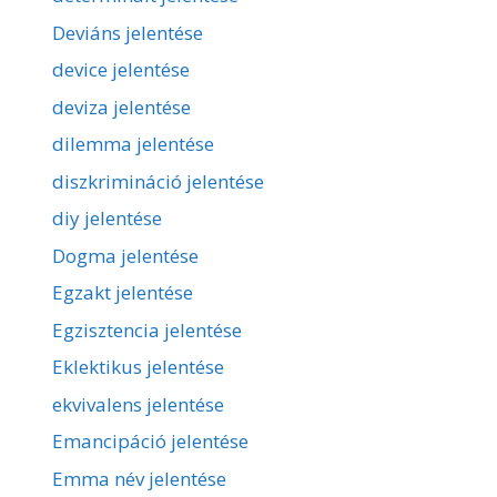
Deviáns jelentése
device jelentése
deviza jelentése
dilemma jelentése
diszkrimináció jelentése
diy jelentése
Dogma jelentése
Egzakt jelentése
Egzisztencia jelentése
Eklektikus jelentése
ekvivalens jelentése
Emancipáció jelentése
Emma név jelentése