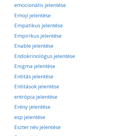
emocionális jelentése
Emoji jelentése
Empatikus jelentése
Empirikus jelentése
Enable jelentése
Endokrinológus jelentése
Enigma jelentése
Entitás jelentése
Entitások jelentése
entrópia jelentése
Erény jelentése
esp jelentése
Eszter név jelentése