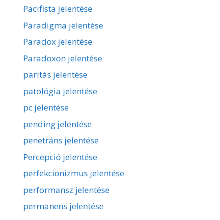
Pacifista jelentése
Paradigma jelentése
Paradox jelentése
Paradoxon jelentése
paritás jelentése
patológia jelentése
pc jelentése
pending jelentése
penetráns jelentése
Percepció jelentése
perfekcionizmus jelentése
performansz jelentése
permanens jelentése