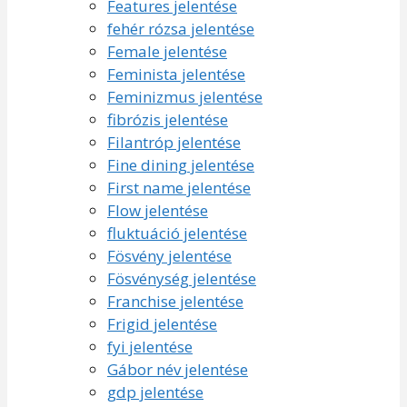
Features jelentése
fehér rózsa jelentése
Female jelentése
Feminista jelentése
Feminizmus jelentése
fibrózis jelentése
Filantróp jelentése
Fine dining jelentése
First name jelentése
Flow jelentése
fluktuáció jelentése
Fösvény jelentése
Fösvénység jelentése
Franchise jelentése
Frigid jelentése
fyi jelentése
Gábor név jelentése
gdp jelentése