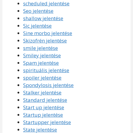
scheduled jelentése
Seo jelentése
shallow jelentése
Sic jelentése
Sine morbo jelentése
Skizofrén jelentése
smile jelentése
Smiley jelentése
Spam jelentése
spirituális jelentése
spoiler jelentése
Spondylosis jelentése
Stalker jelentése
Standard jelentése
Start up jelentése
Startup jelentése
Startupper jelentése
State jelentése