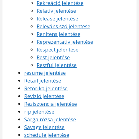
Rekreáció jelentése
Relatív jelentése
Release jelentése
Releváns szó jelentése
Renitens jelentése
Reprezentatív jelentése
Respect jelentése
Rest jelentése
Restful jelentése
resume jelentése
Retail jelentése
Retorika jelentése
Revízió jelentése
Rezisztencia jelentése
rip jelentése
Sárga rózsa jelentése
Savage jelentése
schedule jelentése