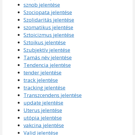
sznob jelentése
Szociopata jelentése
Szolidaritás jelentése
szomatikus jelentése
Sztoicizmus jelentése
Sztoikus jelentése
Szubjektív jelentése
Tamás név jelentése
Tendencia jelentése
tender jelentése
track jelentése
tracking jelentése
Transzcendens jelentése
update jelentése
Uterus jelentése
utópia jelentése
vakcina jelentése
Valid jelentése