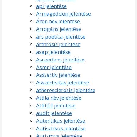
api jelentése
Armageddon jelentése
Áron név jelentése
Arrogáns jelentése
ars poetica jelentése
arthrosis jelentése
asap jelentése
Ascendens jelentése
Asmr jelentése
Asszertív jelentése
Asszertivitás jelentése
atherosclerosis jelentése
Attila név jelentése
Attitűd jelentése
audit jelentése
Autentikus jelentése
Autisztikus jelentése
Autizmus jelentése