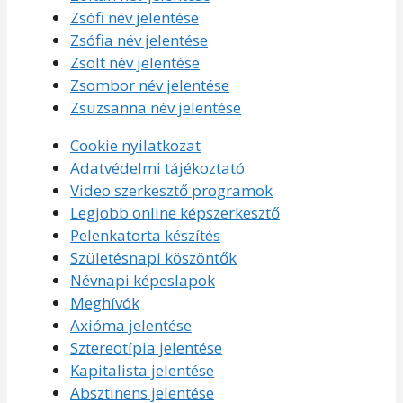
Zsófi név jelentése
Zsófia név jelentése
Zsolt név jelentése
Zsombor név jelentése
Zsuzsanna név jelentése
Cookie nyilatkozat
Adatvédelmi tájékoztató
Video szerkesztő programok
Legjobb online képszerkesztő
Pelenkatorta készítés
Születésnapi köszöntők
Névnapi képeslapok
Meghívók
Axióma jelentése
Sztereotípia jelentése
Kapitalista jelentése
Absztinens jelentése