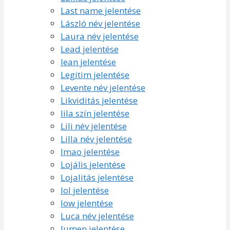
Last name jelentése
László név jelentése
Laura név jelentése
Lead jelentése
lean jelentése
Legitim jelentése
Levente név jelentése
Likviditás jelentése
lila szín jelentése
Lili név jelentése
Lilla név jelentése
lmao jelentése
Lojális jelentése
Lojalitás jelentése
lol jelentése
low jelentése
Luca név jelentése
lumen jelentése