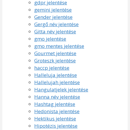
gdpr jelentése
gemini jelentése
Gender jelentése
Gergő név jelentése
Gitta név jelentése
gmo jelentése
gmo mentes jelentése
Gourmet jelentése
Groteszk jelentése
haccp jelentése
Halleluja jelentése
Hallelujah jelentése
Hangulatjelek jelentése
Hanna név jelentése
Hashtag jelentése
Hedonista jelentése
Hektikus jelentése
Hipotézis jelentése