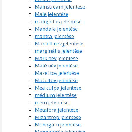
Mainstream jelentése
Male jelentése
malignitás jelentése
Mandala jelentése
mantra jelentése
Marcell név jelentése
marginális jelentése
Márk név jelentése
Máté név jelentése
Mazel tov jelentése
Mazeltov jelentése
Mea culpa jelentése
médium jelentése
mém jelentése
Metafora jelentése
Mizantróp jelentése
Monogám jelentése
Monogámia jelentése