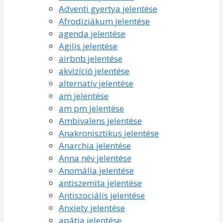
Adventi gyertya jelentése
Afrodiziákum jelentése
agenda jelentése
Agilis jelentése
airbnb jelentése
akvizíció jelentése
alternatív jelentése
am jelentése
am pm jelentése
Ambivalens jelentése
Anakronisztikus jelentése
Anarchia jelentése
Anna név jelentése
Anomália jelentése
antiszemita jelentése
Antiszociális jelentése
Anxiety jelentése
apátia jelentése