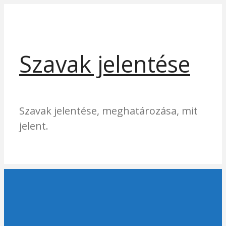
Kilépés
a
tartalomba
Szavak jelentése
Szavak jelentése, meghatározása, mit
jelent.