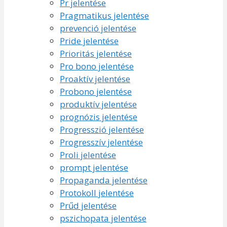
Pr jelentése
Pragmatikus jelentése
prevenció jelentése
Pride jelentése
Prioritás jelentése
Pro bono jelentése
Proaktív jelentése
Probono jelentése
produktív jelentése
prognózis jelentése
Progresszió jelentése
Progresszív jelentése
Proli jelentése
prompt jelentése
Propaganda jelentése
Protokoll jelentése
Prűd jelentése
pszichopata jelentése