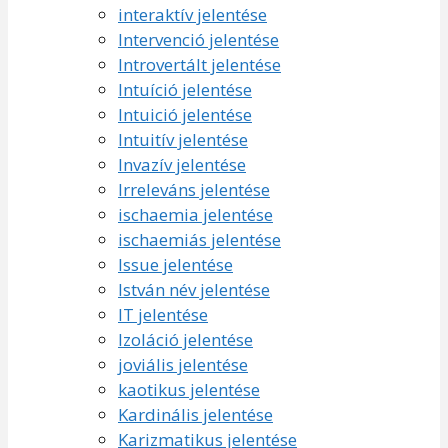
interaktív jelentése
Intervenció jelentése
Introvertált jelentése
Intuíció jelentése
Intuició jelentése
Intuitív jelentése
Invazív jelentése
Irreleváns jelentése
ischaemia jelentése
ischaemiás jelentése
Issue jelentése
István név jelentése
IT jelentése
Izoláció jelentése
joviális jelentése
kaotikus jelentése
Kardinális jelentése
Karizmatikus jelentése