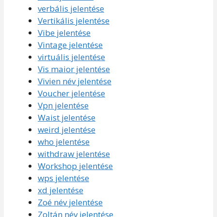
verbális jelentése
Vertikális jelentése
Vibe jelentése
Vintage jelentése
virtuális jelentése
Vis maior jelentése
Vivien név jelentése
Voucher jelentése
Vpn jelentése
Waist jelentése
weird jelentése
who jelentése
withdraw jelentése
Workshop jelentése
wps jelentése
xd jelentése
Zoé név jelentése
Zoltán név jelentése