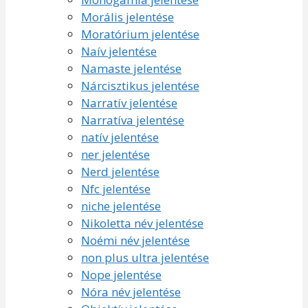
Morális jelentése
Moratórium jelentése
Naív jelentése
Namaste jelentése
Nárcisztikus jelentése
Narratív jelentése
Narratíva jelentése
natív jelentése
ner jelentése
Nerd jelentése
Nfc jelentése
niche jelentése
Nikoletta név jelentése
Noémi név jelentése
non plus ultra jelentése
Nope jelentése
Nóra név jelentése