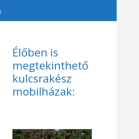
ő
Élőben is
megtekinthető
kulcsrakész
mobilházak: