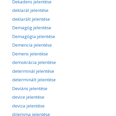
Dekadens jelentése
deklarál jelentése
deklarált jelentése
Demagóg jelentése
Demagógia jelentése
Demencia jelentése
Demens jelentése
demokrácia jelentése
determinál jelentése
determinált jelentése
Deviáns jelentése
device jelentése
deviza jelentése
dilemma jelentése