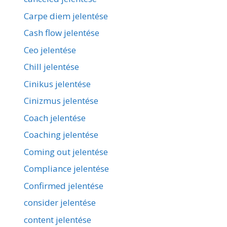
Carpe diem jelentése
Cash flow jelentése
Ceo jelentése
Chill jelentése
Cinikus jelentése
Cinizmus jelentése
Coach jelentése
Coaching jelentése
Coming out jelentése
Compliance jelentése
Confirmed jelentése
consider jelentése
content jelentése