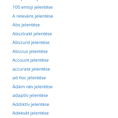
100 emoji jelentése
A releváns jelentése
Abs jelentése
Absztrakt jelentése
Abszurd jelentése
Abúzus jelentése
Account jelentése
accurate jelentése
ad hoc jelentése
Ádám név jelentése
adaptív jelentése
Addiktív jelentése
Adekvát jelentése