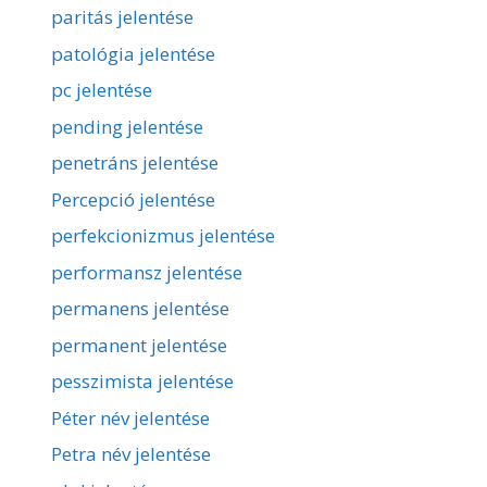
paritás jelentése
patológia jelentése
pc jelentése
pending jelentése
penetráns jelentése
Percepció jelentése
perfekcionizmus jelentése
performansz jelentése
permanens jelentése
permanent jelentése
pesszimista jelentése
Péter név jelentése
Petra név jelentése