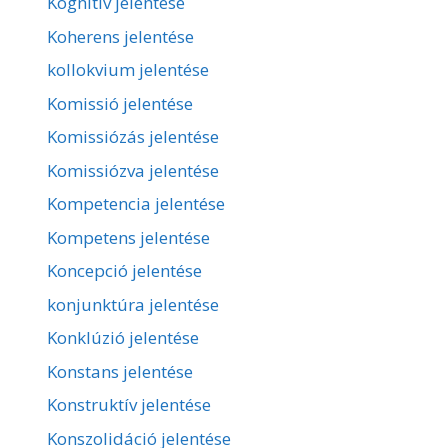
Kognitív jelentése
Koherens jelentése
kollokvium jelentése
Komissió jelentése
Komissiózás jelentése
Komissiózva jelentése
Kompetencia jelentése
Kompetens jelentése
Koncepció jelentése
konjunktúra jelentése
Konklúzió jelentése
Konstans jelentése
Konstruktív jelentése
Konszolidáció jelentése