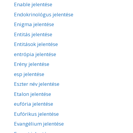
Enable jelentése
Endokrinológus jelentése
Enigma jelentése
Entitás jelentése
Entitások jelentése
entrópia jelentése
Erény jelentése
esp jelentése
Eszter név jelentése
Etalon jelentése
eufória jelentése
Eufórikus jelentése
Evangélium jelentése