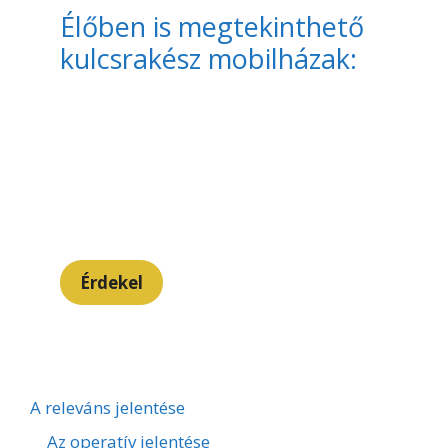
Élőben is megtekinthető
kulcsrakész mobilházak:
Érdekel
A releváns jelentése
Az operatív jelentése