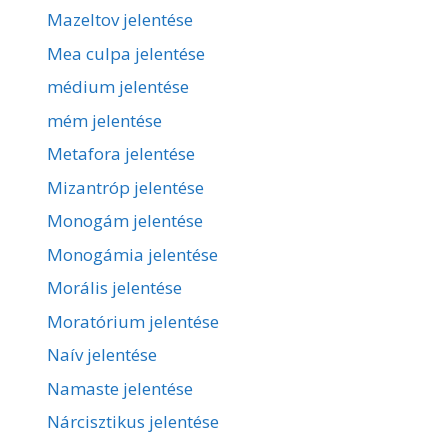
Mazeltov jelentése
Mea culpa jelentése
médium jelentése
mém jelentése
Metafora jelentése
Mizantróp jelentése
Monogám jelentése
Monogámia jelentése
Morális jelentése
Moratórium jelentése
Naív jelentése
Namaste jelentése
Nárcisztikus jelentése