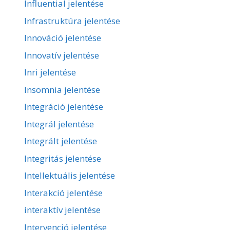
Influential jelentése
Infrastruktúra jelentése
Innováció jelentése
Innovatív jelentése
Inri jelentése
Insomnia jelentése
Integráció jelentése
Integrál jelentése
Integrált jelentése
Integritás jelentése
Intellektuális jelentése
Interakció jelentése
interaktív jelentése
Intervenció jelentése