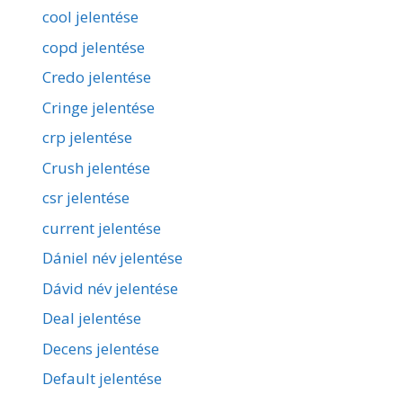
cool jelentése
copd jelentése
Credo jelentése
Cringe jelentése
crp jelentése
Crush jelentése
csr jelentése
current jelentése
Dániel név jelentése
Dávid név jelentése
Deal jelentése
Decens jelentése
Default jelentése