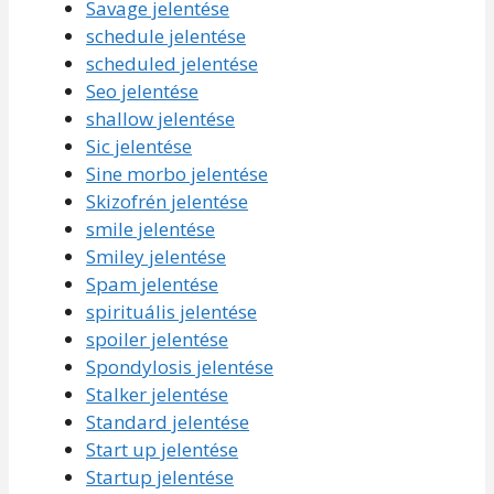
Savage jelentése
schedule jelentése
scheduled jelentése
Seo jelentése
shallow jelentése
Sic jelentése
Sine morbo jelentése
Skizofrén jelentése
smile jelentése
Smiley jelentése
Spam jelentése
spirituális jelentése
spoiler jelentése
Spondylosis jelentése
Stalker jelentése
Standard jelentése
Start up jelentése
Startup jelentése