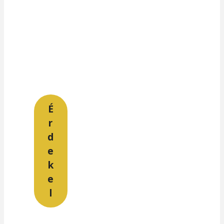
É
r
d
e
k
e
l