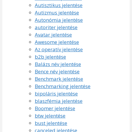
Autisztikus jelentése
Autizmus jelentése
Autonómia jelentése
autoriter jelentése
Avatar jelentése
Awesome jelentése
Az operatív jelentése
b2b jelentése
Balázs név jelentése
Bence név jelentése
Benchmark jelentése
Benchmarking jelentése
bipoláris jelentése
blaszfémia jelentése
Boomer jelentése
btw jelentése
bust jelentése
canceled jelentése