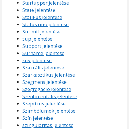
Startupper jelentése
State jelentése
Statikus jelentése
Status quo jelentése
Submit jelentése
sup jelentése
Support jelentése
Surname jelentése
suv jelentése
Szakrális jelentése
Szarkasztikus jelentése
Szegmens jelentése
Szegregáció jelentése
Szentimentális jelentése
Szeptikus jelentése
Szimbólumok jelentése
Szín jelentése
szingularitás jelentése