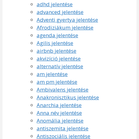
adhd jelentése
advanced jelentése
Adventi gyertya jelentése
Afrodiziákum jelentése
agenda jelentése
Agilis jelentése
airbnb jelentése
akvizíció jelentése
alternatív jelentése
am jelentése
am pm jelentése
Ambivalens jelentése
Anakronisztikus jelentése
Anarchia jelentése
Anna név jelentése
Anomália jelentése
antiszemita jelentése
Antiszociális jelentése