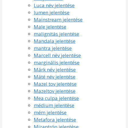
Luca név jelentése
lumen jelentése
Mainstream jelentése
Male jelentése
malignitás jelentése
Mandala jelentése
mantra jelentése
Marcell név jelentése
marginális jelentése
Márk név jelentése
Máté név jelentése
Mazel tov jelentése
Mazeltov jelentése
Mea culpa jelentése
médium jelentése
mém jelentése
Metafora jelentése
Mizantróp jelentése