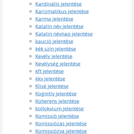
Kardinális jelentése
Karizmatikus jelentése
Karma jelentése
Katalin név jelentése
Katalin névnap jelentése
kaució jelentése
kék szín jelentése
Kevély jelentése
Kevélység jelentése
kft jelentése
kkv jelentése
Klisé jelentése
Kognitív jelentése
Koherens jelentése
kollokvium jelentése
Komissió jelentése
Komissiózás jelentése
Komissiózva jelentése