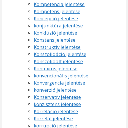
Kompetencia jelentése
Kompetens jelentése
Koncepció jelentése
konjunktúra jelentése
Konklúzió jelentése
Konstans jelentése
Konstruktív jelentése
Konszolidáció jelentése
Konszolidált jelentése
Kontextus jelentése
konvencionális jelentése
Konvergencia jelentése
konverzió jelentése
Konzervatív jelentése
konzisztens jelentése
Korreláció jelentése
Korrelál jelentése
korrupció jelentése