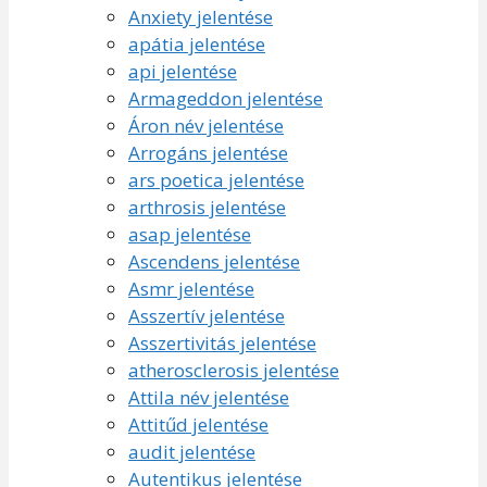
Anxiety jelentése
apátia jelentése
api jelentése
Armageddon jelentése
Áron név jelentése
Arrogáns jelentése
ars poetica jelentése
arthrosis jelentése
asap jelentése
Ascendens jelentése
Asmr jelentése
Asszertív jelentése
Asszertivitás jelentése
atherosclerosis jelentése
Attila név jelentése
Attitűd jelentése
audit jelentése
Autentikus jelentése