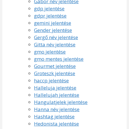
Gábor név jelentése
gdp jelentése
gdpr jelentése
gemini jelentése
Gender jelentése
Gergő név jelentése
Gitta név jelentése
gmo jelentése
gmo mentes jelentése
Gourmet jelentése
Groteszk jelentése
haccp jelentése
Halleluja jelentése
Hallelujah jelentése
Hangulatjelek jelentése
Hanna név jelentése
Hashtag jelentése
Hedonista jelentése