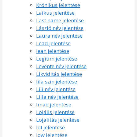
Krónikus jelentése
Laikus jelentése
Last name jelentése
László név jelentése
Laura név jelentése
Lead jelentése
lean jelentése
Legitim jelentése
Levente név jelentése
Likviditás jelentése
lila szín jelentése
Lili név jelentése
Lilla név jelentése
lmao jelentése
Lojális jelentése
Lojalitás jelentése
lol jelentése
low jelentése